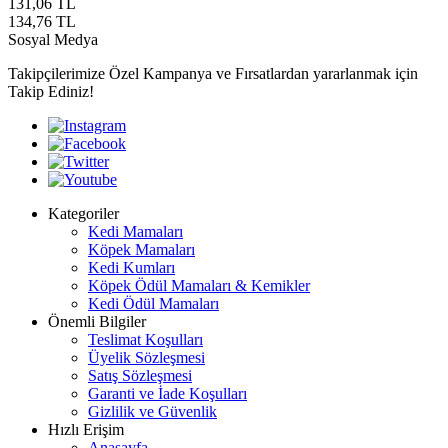
131,06
TL
134,76
TL
Sosyal Medya
Takipçilerimize Özel Kampanya ve Fırsatlardan yararlanmak için
Takip Ediniz!
Kategoriler
Kedi Mamaları
Köpek Mamaları
Kedi Kumları
Köpek Ödül Mamaları & Kemikler
Kedi Ödül Mamaları
Önemli Bilgiler
Teslimat Koşulları
Üyelik Sözleşmesi
Satış Sözleşmesi
Garanti ve İade Koşulları
Gizlilik ve Güvenlik
Hızlı Erişim
Anasayfa