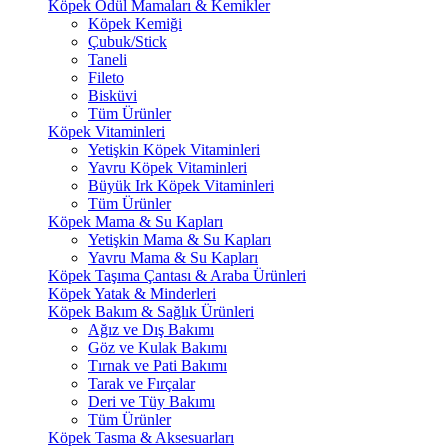
Köpek Ödül Mamaları & Kemikler
Köpek Kemiği
Çubuk/Stick
Taneli
Fileto
Bisküvi
Tüm Ürünler
Köpek Vitaminleri
Yetişkin Köpek Vitaminleri
Yavru Köpek Vitaminleri
Büyük Irk Köpek Vitaminleri
Tüm Ürünler
Köpek Mama & Su Kapları
Yetişkin Mama & Su Kapları
Yavru Mama & Su Kapları
Köpek Taşıma Çantası & Araba Ürünleri
Köpek Yatak & Minderleri
Köpek Bakım & Sağlık Ürünleri
Ağız ve Dış Bakımı
Göz ve Kulak Bakımı
Tırnak ve Pati Bakımı
Tarak ve Fırçalar
Deri ve Tüy Bakımı
Tüm Ürünler
Köpek Tasma & Aksesuarları