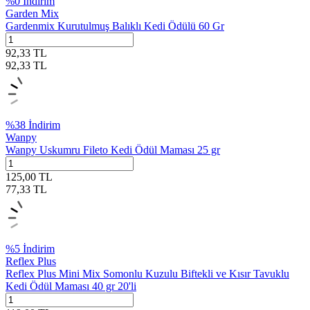
%
0
İndirim
Garden Mix
Gardenmix Kurutulmuş Balıklı Kedi Ödülü 60 Gr
92,33
TL
92,33
TL
%
38
İndirim
Wanpy
Wanpy Uskumru Fileto Kedi Ödül Maması 25 gr
125,00
TL
77,33
TL
%
5
İndirim
Reflex Plus
Reflex Plus Mini Mix Somonlu Kuzulu Biftekli ve Kısır Tavuklu
Kedi Ödül Maması 40 gr 20'li