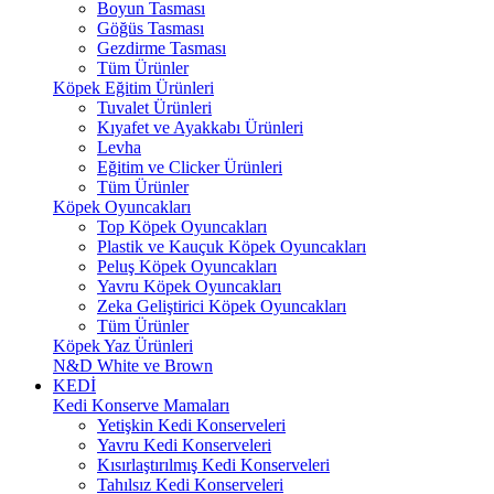
Boyun Tasması
Göğüs Tasması
Gezdirme Tasması
Tüm Ürünler
Köpek Eğitim Ürünleri
Tuvalet Ürünleri
Kıyafet ve Ayakkabı Ürünleri
Levha
Eğitim ve Clicker Ürünleri
Tüm Ürünler
Köpek Oyuncakları
Top Köpek Oyuncakları
Plastik ve Kauçuk Köpek Oyuncakları
Peluş Köpek Oyuncakları
Yavru Köpek Oyuncakları
Zeka Geliştirici Köpek Oyuncakları
Tüm Ürünler
Köpek Yaz Ürünleri
N&D White ve Brown
KEDİ
Kedi Konserve Mamaları
Yetişkin Kedi Konserveleri
Yavru Kedi Konserveleri
Kısırlaştırılmış Kedi Konserveleri
Tahılsız Kedi Konserveleri