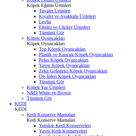
Köpek Eğitim Ürünleri
Tuvalet Ürünleri
Kıyafet ve Ayakkabı Ürünleri
Levha
Eğitim ve Clicker Ürünleri
Tümünü Gör
Köpek Oyuncakları
Köpek Oyuncakları
Top Köpek Oyuncakları
Plastik ve Kauçuk Köpek Oyuncakları
Peluş Köpek Oyuncakları
Yavru Köpek Oyuncakları
Zeka Geliştirici Köpek Oyuncakları
Diş İpleri Köpek Oyuncakları
Tümünü Gör
Köpek Yaz Ürünleri
N&D White ve Brown
Tümünü Gör
KEDİ
KEDİ
Kedi Konserve Mamaları
Kedi Konserve Mamaları
Yetişkin Kedi Konserveleri
Yavru Kedi Konserveleri