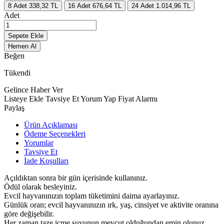
8
Adet
338,32 TL
16
Adet
676,64 TL
24
Adet
1.014,96 TL
Adet
Sepete Ekle
Hemen Al
Beğen
Tükendi
Gelince Haber Ver
Listeye Ekle
Tavsiye Et
Yorum Yap
Fiyat Alarmı
Paylaş
Ürün Açıklaması
Ödeme Seçenekleri
Yorumlar
Tavsiye Et
İade Koşulları
Açıldıktan sonra bir gün içerisinde kullanınız.
Ödül olarak besleyiniz.
Evcil hayvanınızın toplam tüketimini daima ayarlayınız.
Günlük oran; evcil hayvanınızın ırk, yaş, cinsiyet ve aktivite oranına
göre değişebilir.
Her zaman taze içme suyunun mevcut olduğundan emin olunuz.