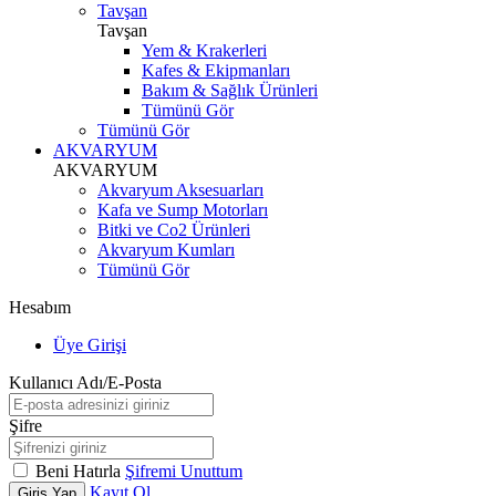
Tavşan
Tavşan
Yem & Krakerleri
Kafes & Ekipmanları
Bakım & Sağlık Ürünleri
Tümünü Gör
Tümünü Gör
AKVARYUM
AKVARYUM
Akvaryum Aksesuarları
Kafa ve Sump Motorları
Bitki ve Co2 Ürünleri
Akvaryum Kumları
Tümünü Gör
Hesabım
Üye Girişi
Kullanıcı Adı/E-Posta
Şifre
Beni Hatırla
Şifremi Unuttum
Kayıt Ol
Giriş Yap