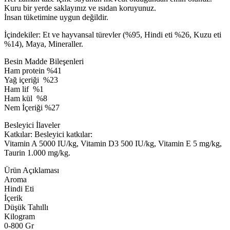
Kuru bir yerde saklayınız ve ısıdan koruyunuz.
İnsan tüketimine uygun değildir.
İçindekiler: Et ve hayvansal türevler (%95, Hindi eti %26, Kuzu eti
%14), Maya, Mineraller.
Besin Madde Bileşenleri
Ham protein %41
Yağ içeriği %23
Ham lif %1
Ham kül %8
Nem İçeriği %27
Besleyici İlaveler
Katkılar: Besleyici katkılar:
Vitamin A 5000 IU/kg, Vitamin D3 500 IU/kg, Vitamin E 5 mg/kg,
Taurin 1.000 mg/kg.
Ürün Açıklaması
Aroma
Hindi Eti
İçerik
Düşük Tahıllı
Kilogram
0-800 Gr