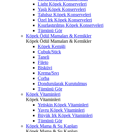
Light Köpek Konserveleri
Yaşlı Köpek Konserveleri
Tahılsız Köpek Konserveleri
Özel Irk Köpek Konserveleri
Kısırlaştırılmış Köpek Konserveleri
Tümünü Gör
Köpek Ödül Mamaları & Kemikler
Köpek Ödül Mamaları & Kemikler
Köpek Kemiği
Çubuk/Stick
Taneli
Fileto
Bisküvi
Krema/Sıvı
Çorba
Dondurularak Kurutulmuş
Tümünü Gör
Köpek Vitaminleri
Köpek Vitaminleri
Yetişkin Köpek Vitaminleri
Yavru Köpek Vitaminleri
Büyük Irk Köpek Vitaminleri
Tümünü Gör
Köpek Mama & Su Kapları
Köpek Mama & Su Kapları