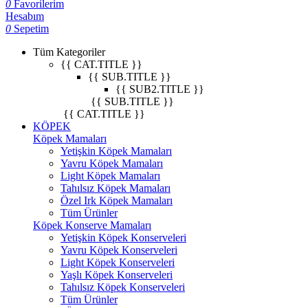
0
Favorilerim
Hesabım
0
Sepetim
Tüm Kategoriler
{{ CAT.TITLE }}
{{ SUB.TITLE }}
{{ SUB2.TITLE }}
{{ SUB.TITLE }}
{{ CAT.TITLE }}
KÖPEK
Köpek Mamaları
Yetişkin Köpek Mamaları
Yavru Köpek Mamaları
Light Köpek Mamaları
Tahılsız Köpek Mamaları
Özel Irk Köpek Mamaları
Tüm Ürünler
Köpek Konserve Mamaları
Yetişkin Köpek Konserveleri
Yavru Köpek Konserveleri
Light Köpek Konserveleri
Yaşlı Köpek Konserveleri
Tahılsız Köpek Konserveleri
Tüm Ürünler