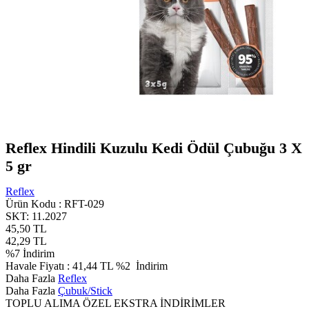
Reflex Hindili Kuzulu Kedi Ödül Çubuğu 3 X
5 gr
Reflex
Ürün Kodu :
RFT-029
SKT: 11.2027
45,50
TL
42,29
TL
%
7
İndirim
Havale Fiyatı :
41,44
TL
%2
İndirim
Daha Fazla
Reflex
Daha Fazla
Çubuk/Stick
TOPLU ALIMA ÖZEL EKSTRA İNDİRİMLER