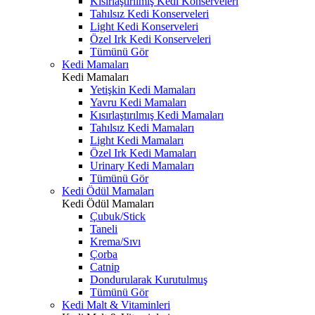
Kısırlaştırılmış Kedi Konserveleri
Tahılsız Kedi Konserveleri
Light Kedi Konserveleri
Özel Irk Kedi Konserveleri
Tümünü Gör
Kedi Mamaları
Kedi Mamaları
Yetişkin Kedi Mamaları
Yavru Kedi Mamaları
Kısırlaştırılmış Kedi Mamaları
Tahılsız Kedi Mamaları
Light Kedi Mamaları
Özel Irk Kedi Mamaları
Urinary Kedi Mamaları
Tümünü Gör
Kedi Ödül Mamaları
Kedi Ödül Mamaları
Çubuk/Stick
Taneli
Krema/Sıvı
Çorba
Catnip
Dondurularak Kurutulmuş
Tümünü Gör
Kedi Malt & Vitaminleri