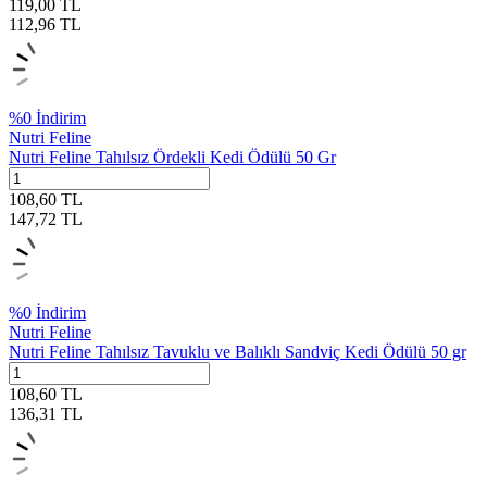
119,00
TL
112,96
TL
%
0
İndirim
Nutri Feline
Nutri Feline Tahılsız Ördekli Kedi Ödülü 50 Gr
108,60
TL
147,72
TL
%
0
İndirim
Nutri Feline
Nutri Feline Tahılsız Tavuklu ve Balıklı Sandviç Kedi Ödülü 50 gr
108,60
TL
136,31
TL