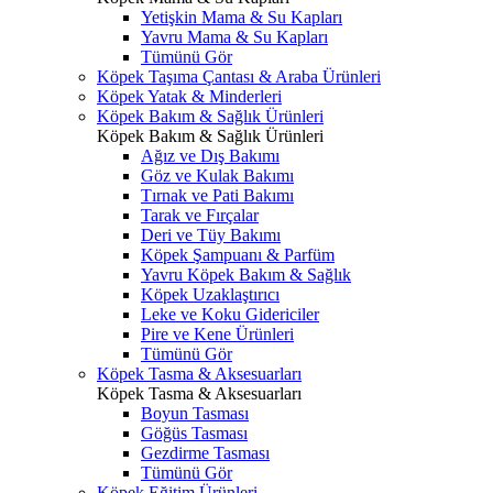
Yetişkin Mama & Su Kapları
Yavru Mama & Su Kapları
Tümünü Gör
Köpek Taşıma Çantası & Araba Ürünleri
Köpek Yatak & Minderleri
Köpek Bakım & Sağlık Ürünleri
Köpek Bakım & Sağlık Ürünleri
Ağız ve Dış Bakımı
Göz ve Kulak Bakımı
Tırnak ve Pati Bakımı
Tarak ve Fırçalar
Deri ve Tüy Bakımı
Köpek Şampuanı & Parfüm
Yavru Köpek Bakım & Sağlık
Köpek Uzaklaştırıcı
Leke ve Koku Gidericiler
Pire ve Kene Ürünleri
Tümünü Gör
Köpek Tasma & Aksesuarları
Köpek Tasma & Aksesuarları
Boyun Tasması
Göğüs Tasması
Gezdirme Tasması
Tümünü Gör
Köpek Eğitim Ürünleri