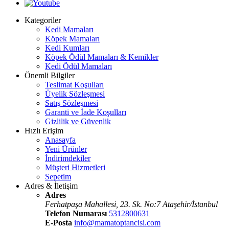
Kategoriler
Kedi Mamaları
Köpek Mamaları
Kedi Kumları
Köpek Ödül Mamaları & Kemikler
Kedi Ödül Mamaları
Önemli Bilgiler
Teslimat Koşulları
Üyelik Sözleşmesi
Satış Sözleşmesi
Garanti ve İade Koşulları
Gizlilik ve Güvenlik
Hızlı Erişim
Anasayfa
Yeni Ürünler
İndirimdekiler
Müşteri Hizmetleri
Sepetim
Adres & İletişim
Adres
Ferhatpaşa Mahallesi, 23. Sk. No:7 Ataşehir/İstanbul
Telefon Numarası
5312800631
E-Posta
info@mamatoptancisi.com