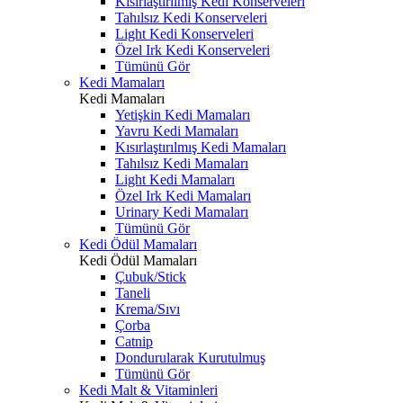
Kısırlaştırılmış Kedi Konserveleri
Tahılsız Kedi Konserveleri
Light Kedi Konserveleri
Özel Irk Kedi Konserveleri
Tümünü Gör
Kedi Mamaları
Kedi Mamaları
Yetişkin Kedi Mamaları
Yavru Kedi Mamaları
Kısırlaştırılmış Kedi Mamaları
Tahılsız Kedi Mamaları
Light Kedi Mamaları
Özel Irk Kedi Mamaları
Urinary Kedi Mamaları
Tümünü Gör
Kedi Ödül Mamaları
Kedi Ödül Mamaları
Çubuk/Stick
Taneli
Krema/Sıvı
Çorba
Catnip
Dondurularak Kurutulmuş
Tümünü Gör
Kedi Malt & Vitaminleri