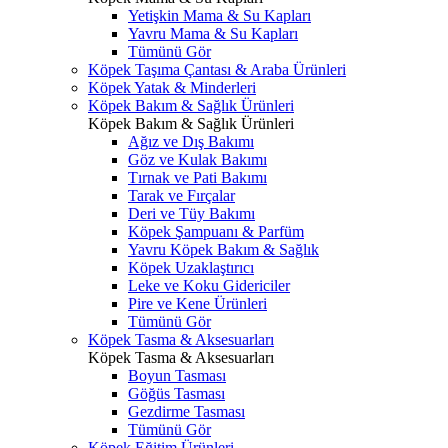
Yetişkin Mama & Su Kapları
Yavru Mama & Su Kapları
Tümünü Gör
Köpek Taşıma Çantası & Araba Ürünleri
Köpek Yatak & Minderleri
Köpek Bakım & Sağlık Ürünleri
Köpek Bakım & Sağlık Ürünleri
Ağız ve Dış Bakımı
Göz ve Kulak Bakımı
Tırnak ve Pati Bakımı
Tarak ve Fırçalar
Deri ve Tüy Bakımı
Köpek Şampuanı & Parfüm
Yavru Köpek Bakım & Sağlık
Köpek Uzaklaştırıcı
Leke ve Koku Gidericiler
Pire ve Kene Ürünleri
Tümünü Gör
Köpek Tasma & Aksesuarları
Köpek Tasma & Aksesuarları
Boyun Tasması
Göğüs Tasması
Gezdirme Tasması
Tümünü Gör
Köpek Eğitim Ürünleri