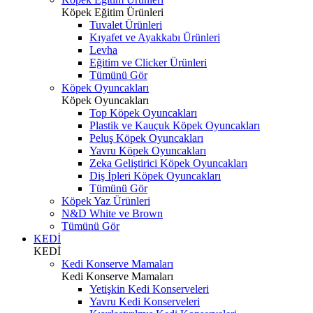
Köpek Eğitim Ürünleri
Tuvalet Ürünleri
Kıyafet ve Ayakkabı Ürünleri
Levha
Eğitim ve Clicker Ürünleri
Tümünü Gör
Köpek Oyuncakları
Köpek Oyuncakları
Top Köpek Oyuncakları
Plastik ve Kauçuk Köpek Oyuncakları
Peluş Köpek Oyuncakları
Yavru Köpek Oyuncakları
Zeka Geliştirici Köpek Oyuncakları
Diş İpleri Köpek Oyuncakları
Tümünü Gör
Köpek Yaz Ürünleri
N&D White ve Brown
Tümünü Gör
KEDİ
KEDİ
Kedi Konserve Mamaları
Kedi Konserve Mamaları
Yetişkin Kedi Konserveleri
Yavru Kedi Konserveleri