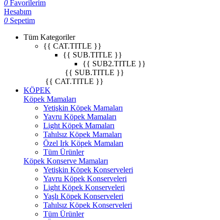
0
Favorilerim
Hesabım
0
Sepetim
Tüm Kategoriler
{{ CAT.TITLE }}
{{ SUB.TITLE }}
{{ SUB2.TITLE }}
{{ SUB.TITLE }}
{{ CAT.TITLE }}
KÖPEK
Köpek Mamaları
Yetişkin Köpek Mamaları
Yavru Köpek Mamaları
Light Köpek Mamaları
Tahılsız Köpek Mamaları
Özel Irk Köpek Mamaları
Tüm Ürünler
Köpek Konserve Mamaları
Yetişkin Köpek Konserveleri
Yavru Köpek Konserveleri
Light Köpek Konserveleri
Yaşlı Köpek Konserveleri
Tahılsız Köpek Konserveleri
Tüm Ürünler