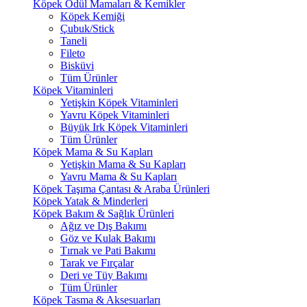
Köpek Ödül Mamaları & Kemikler
Köpek Kemiği
Çubuk/Stick
Taneli
Fileto
Bisküvi
Tüm Ürünler
Köpek Vitaminleri
Yetişkin Köpek Vitaminleri
Yavru Köpek Vitaminleri
Büyük Irk Köpek Vitaminleri
Tüm Ürünler
Köpek Mama & Su Kapları
Yetişkin Mama & Su Kapları
Yavru Mama & Su Kapları
Köpek Taşıma Çantası & Araba Ürünleri
Köpek Yatak & Minderleri
Köpek Bakım & Sağlık Ürünleri
Ağız ve Dış Bakımı
Göz ve Kulak Bakımı
Tırnak ve Pati Bakımı
Tarak ve Fırçalar
Deri ve Tüy Bakımı
Tüm Ürünler
Köpek Tasma & Aksesuarları