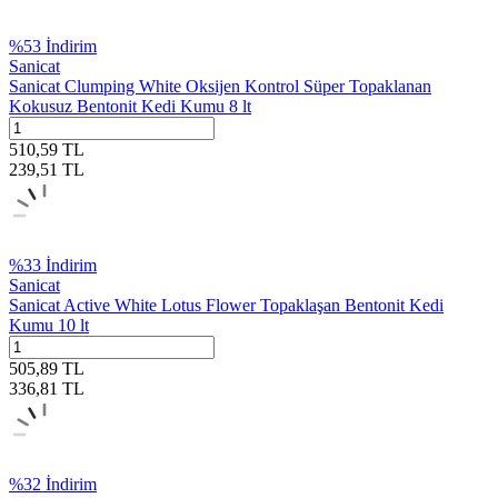
%
53
İndirim
Sanicat
Sanicat Clumping White Oksijen Kontrol Süper Topaklanan
Kokusuz Bentonit Kedi Kumu 8 lt
510,59
TL
239,51
TL
%
33
İndirim
Sanicat
Sanicat Active White Lotus Flower Topaklaşan Bentonit Kedi
Kumu 10 lt
505,89
TL
336,81
TL
%
32
İndirim