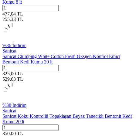
Kumu 8 lt
477,04
TL
255,33
TL
%
36
İndirim
Sanicat
Sanicat Clumping White Cotton Fresh Oksijen Kontrol Emici
Bentonit Kedi Kumu 20 lt
825,00
TL
529,63
TL
%
38
İndirim
Sanicat
Sanicat Koku Kontrollü Topaklaşan Beyaz Tanecikli Bentonit Kedi
Kumu 20 lt
850,00
TL