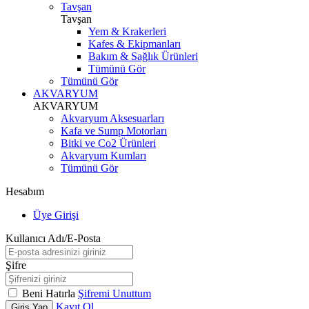
Tavşan
Tavşan
Yem & Krakerleri
Kafes & Ekipmanları
Bakım & Sağlık Ürünleri
Tümünü Gör
Tümünü Gör
AKVARYUM
AKVARYUM
Akvaryum Aksesuarları
Kafa ve Sump Motorları
Bitki ve Co2 Ürünleri
Akvaryum Kumları
Tümünü Gör
Hesabım
Üye Girişi
Kullanıcı Adı/E-Posta
Şifre
Beni Hatırla
Şifremi Unuttum
Kayıt Ol
Giriş Yap