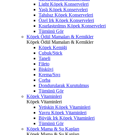
Light Köpek Konserveleri
Yaşlı Köpek Konserveleri
Tahılsız Köpek Konserveleri
Özel Irk Köpek Konserveleri
Kısırlaştırılmış Köpek Konserveleri
Tümünü Gör
Köpek Ödül Mamaları & Kemikler
Köpek Ödül Mamaları & Kemikler
Köpek Kemiği
Çubuk/Stick
Taneli
Fileto
Bisküvi
Krema/Sıvı
Çorba
Dondurularak Kurutulmuş
Tümünü Gör
Köpek Vitaminleri
Köpek Vitaminleri
Yetişkin Köpek Vitaminleri
Yavru Köpek Vitaminleri
Büyük Irk Köpek Vitaminleri
Tümünü Gör
Köpek Mama & Su Kapları
Köpek Mama & Su Kapları