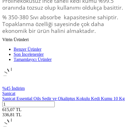
Prolinekokusuz ince taneli kedi kumu %99.5
oranında tozsuz olup kullanımı oldukça basittir.
% 350-380 Sıvı absorbe kapasitesine sahiptir.
Topaklanma özelliği sayesinde çok daha
ekonomik bir ürün halini almaktadır.
Vitrin Ürünleri
Benzer Ürünler
Son İncelenenler
Tamamlayıcı Ürünler
%
45
İndirim
Sanicat
Sanicat Essential Oils Sedir ve Okaliptus Kokulu Kedi Kumu 10 Kg
615,07
TL
336,81
TL