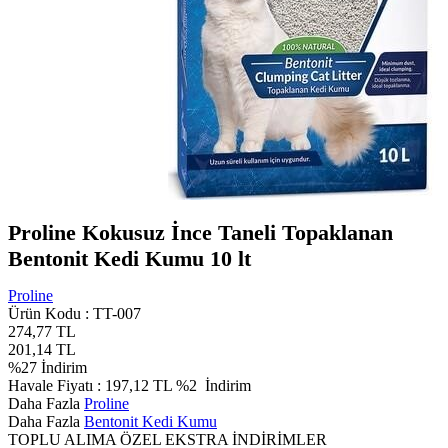
Proline Kokusuz İnce Taneli Topaklanan
Bentonit Kedi Kumu 10 lt
Proline
Ürün Kodu :
TT-007
274,77
TL
201,14
TL
%
27
İndirim
Havale Fiyatı :
197,12
TL
%2
İndirim
Daha Fazla
Proline
Daha Fazla
Bentonit Kedi Kumu
TOPLU ALIMA ÖZEL EKSTRA İNDİRİMLER