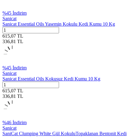
%
45
İndirim
Sanicat
Sanicat Essential Oils Yasemin Kokulu Kedi Kumu 10 Kg
615,07
TL
336,81
TL
%
45
İndirim
Sanicat
Sanicat Essential Oils Kokusuz Kedi Kumu 10 Kg
615,07
TL
336,81
TL
%
46
İndirim
Sanicat
SaniCat Clumping White Gül KokuluTopaklanan Bentonit Kedi