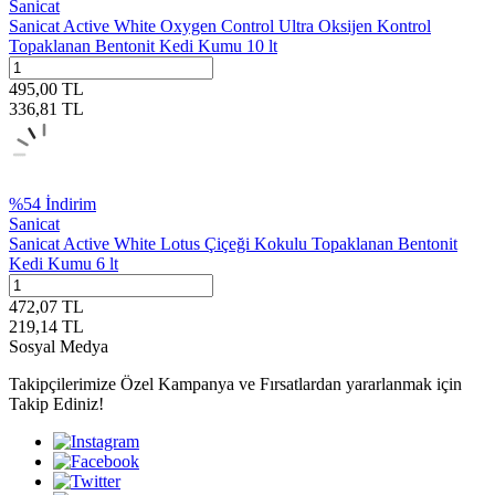
Sanicat
Sanicat Active White Oxygen Control Ultra Oksijen Kontrol
Topaklanan Bentonit Kedi Kumu 10 lt
495,00
TL
336,81
TL
%
54
İndirim
Sanicat
Sanicat Active White Lotus Çiçeği Kokulu Topaklanan Bentonit
Kedi Kumu 6 lt
472,07
TL
219,14
TL
Sosyal Medya
Takipçilerimize Özel Kampanya ve Fırsatlardan yararlanmak için
Takip Ediniz!