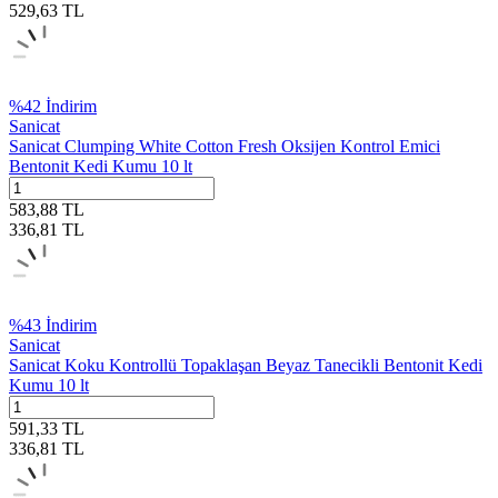
529,63
TL
%
42
İndirim
Sanicat
Sanicat Clumping White Cotton Fresh Oksijen Kontrol Emici
Bentonit Kedi Kumu 10 lt
583,88
TL
336,81
TL
%
43
İndirim
Sanicat
Sanicat Koku Kontrollü Topaklaşan Beyaz Tanecikli Bentonit Kedi
Kumu 10 lt
591,33
TL
336,81
TL