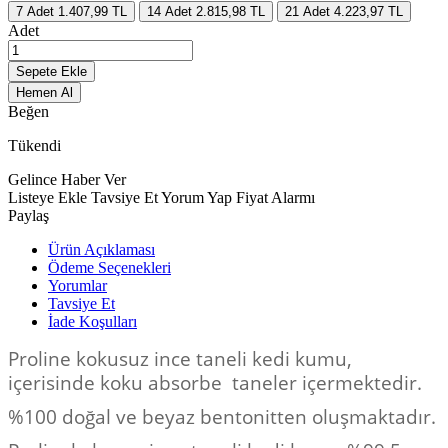
7
Adet
1.407,99 TL
14
Adet
2.815,98 TL
21
Adet
4.223,97 TL
Adet
Sepete Ekle
Hemen Al
Beğen
Tükendi
Gelince Haber Ver
Listeye Ekle
Tavsiye Et
Yorum Yap
Fiyat Alarmı
Paylaş
Ürün Açıklaması
Ödeme Seçenekleri
Yorumlar
Tavsiye Et
İade Koşulları
Proline kokusuz ince taneli kedi kumu,
içerisinde koku absorbe taneler içermektedir.
%100 doğal ve beyaz bentonitten oluşmaktadır.