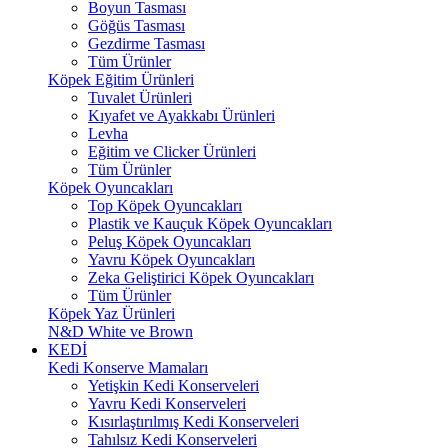
Boyun Tasması
Göğüs Tasması
Gezdirme Tasması
Tüm Ürünler
Köpek Eğitim Ürünleri
Tuvalet Ürünleri
Kıyafet ve Ayakkabı Ürünleri
Levha
Eğitim ve Clicker Ürünleri
Tüm Ürünler
Köpek Oyuncakları
Top Köpek Oyuncakları
Plastik ve Kauçuk Köpek Oyuncakları
Peluş Köpek Oyuncakları
Yavru Köpek Oyuncakları
Zeka Geliştirici Köpek Oyuncakları
Tüm Ürünler
Köpek Yaz Ürünleri
N&D White ve Brown
KEDİ
Kedi Konserve Mamaları
Yetişkin Kedi Konserveleri
Yavru Kedi Konserveleri
Kısırlaştırılmış Kedi Konserveleri
Tahılsız Kedi Konserveleri