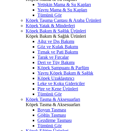
Yetişkin Mama & Su Kapları
Yavru Mama & Su Kapları
Tümünü Gör
Köpek Taşıma Çantası & Araba Ürünleri
Köpek Yatak & Minderleri
Köpek Bakım & Sağlık Ürünleri
Köpek Bakım & Sağlık Ürünleri
Ağız ve Dış Bakımı
Göz ve Kulak Bakımı
Tırnak ve Pati Bakımı
Tarak ve Fırçalar
Deri ve Tüy Bakımı
Köpek Şampuanı & Parfüm
Yavru Köpek Bakım & Sağlık
Köpek Uzaklaştırıcı
Leke ve Koku Gidericiler
Pire ve Kene Ürünleri
Tümünü Gör
Köpek Tasma & Aksesuarları
Köpek Tasma & Aksesuarları
Boyun Tasması
Göğüs Tasması
Gezdirme Tasması
Tümünü Gör
Köpek Eğitim Ürünleri