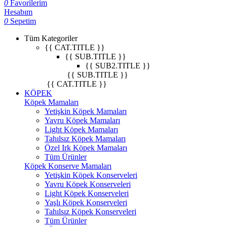
0
Favorilerim
Hesabım
0
Sepetim
Tüm Kategoriler
{{ CAT.TITLE }}
{{ SUB.TITLE }}
{{ SUB2.TITLE }}
{{ SUB.TITLE }}
{{ CAT.TITLE }}
KÖPEK
Köpek Mamaları
Yetişkin Köpek Mamaları
Yavru Köpek Mamaları
Light Köpek Mamaları
Tahılsız Köpek Mamaları
Özel Irk Köpek Mamaları
Tüm Ürünler
Köpek Konserve Mamaları
Yetişkin Köpek Konserveleri
Yavru Köpek Konserveleri
Light Köpek Konserveleri
Yaşlı Köpek Konserveleri
Tahılsız Köpek Konserveleri
Tüm Ürünler