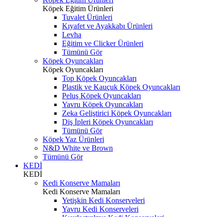
Köpek Eğitim Ürünleri
Tuvalet Ürünleri
Kıyafet ve Ayakkabı Ürünleri
Levha
Eğitim ve Clicker Ürünleri
Tümünü Gör
Köpek Oyuncakları
Köpek Oyuncakları
Top Köpek Oyuncakları
Plastik ve Kauçuk Köpek Oyuncakları
Peluş Köpek Oyuncakları
Yavru Köpek Oyuncakları
Zeka Geliştirici Köpek Oyuncakları
Diş İpleri Köpek Oyuncakları
Tümünü Gör
Köpek Yaz Ürünleri
N&D White ve Brown
Tümünü Gör
KEDİ
KEDİ
Kedi Konserve Mamaları
Kedi Konserve Mamaları
Yetişkin Kedi Konserveleri
Yavru Kedi Konserveleri