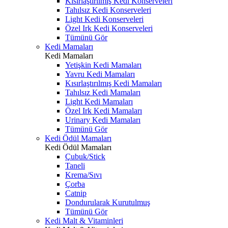
Kısırlaştırılmış Kedi Konserveleri
Tahılsız Kedi Konserveleri
Light Kedi Konserveleri
Özel Irk Kedi Konserveleri
Tümünü Gör
Kedi Mamaları
Kedi Mamaları
Yetişkin Kedi Mamaları
Yavru Kedi Mamaları
Kısırlaştırılmış Kedi Mamaları
Tahılsız Kedi Mamaları
Light Kedi Mamaları
Özel Irk Kedi Mamaları
Urinary Kedi Mamaları
Tümünü Gör
Kedi Ödül Mamaları
Kedi Ödül Mamaları
Çubuk/Stick
Taneli
Krema/Sıvı
Çorba
Catnip
Dondurularak Kurutulmuş
Tümünü Gör
Kedi Malt & Vitaminleri