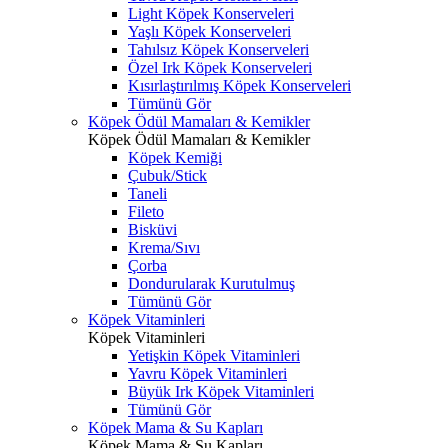
Light Köpek Konserveleri
Yaşlı Köpek Konserveleri
Tahılsız Köpek Konserveleri
Özel Irk Köpek Konserveleri
Kısırlaştırılmış Köpek Konserveleri
Tümünü Gör
Köpek Ödül Mamaları & Kemikler
Köpek Ödül Mamaları & Kemikler
Köpek Kemiği
Çubuk/Stick
Taneli
Fileto
Bisküvi
Krema/Sıvı
Çorba
Dondurularak Kurutulmuş
Tümünü Gör
Köpek Vitaminleri
Köpek Vitaminleri
Yetişkin Köpek Vitaminleri
Yavru Köpek Vitaminleri
Büyük Irk Köpek Vitaminleri
Tümünü Gör
Köpek Mama & Su Kapları
Köpek Mama & Su Kapları