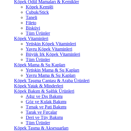
Köpek Ödül Mamaları & Kemikler
Köpek Kemiği
Çubuk/Stick
Taneli
Fileto
Bisküvi
Tüm Ürünler
Köpek Vitaminleri
Yetişkin Köpek Vitaminleri
Yavru Köpek Vitaminleri
Büyük Irk Köpek Vitaminleri
Tüm Ürünler
Köpek Mama & Su Kapları
Yetişkin Mama & Su Kapları
Yavru Mama & Su Kapları
Köpek Taşıma Çantası & Araba Ürünleri
Köpek Yatak & Minderleri
Köpek Bakım & Sağlık Ürünleri
Ağız ve Dış Bakımı
Göz ve Kulak Bakımı
Tırnak ve Pati Bakımı
Tarak ve Fırçalar
Deri ve Tüy Bakımı
Tüm Ürünler
Köpek Tasma & Aksesuarları