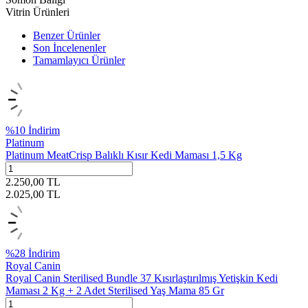
Vitrin Ürünleri
Benzer Ürünler
Son İncelenenler
Tamamlayıcı Ürünler
%
10
İndirim
Platinum
Platinum MeatCrisp Balıklı Kısır Kedi Maması 1,5 Kg
2.250,00
TL
2.025,00
TL
%
28
İndirim
Royal Canin
Royal Canin Sterilised Bundle 37 Kısırlaştırılmış Yetişkin Kedi
Maması 2 Kg + 2 Adet Sterilised Yaş Mama 85 Gr