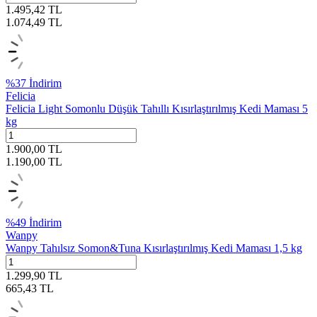
1.495,42
TL
1.074,49
TL
%
37
İndirim
Felicia
Felicia Light Somonlu Düşük Tahıllı Kısırlaştırılmış Kedi Maması 5
kg
1.900,00
TL
1.190,00
TL
%
49
İndirim
Wanpy
Wanpy Tahılsız Somon&Tuna Kısırlaştırılmış Kedi Maması 1,5 kg
1.299,90
TL
665,43
TL