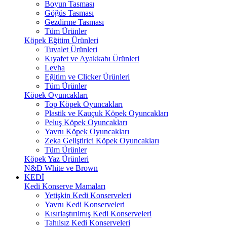
Boyun Tasması
Göğüs Tasması
Gezdirme Tasması
Tüm Ürünler
Köpek Eğitim Ürünleri
Tuvalet Ürünleri
Kıyafet ve Ayakkabı Ürünleri
Levha
Eğitim ve Clicker Ürünleri
Tüm Ürünler
Köpek Oyuncakları
Top Köpek Oyuncakları
Plastik ve Kauçuk Köpek Oyuncakları
Peluş Köpek Oyuncakları
Yavru Köpek Oyuncakları
Zeka Geliştirici Köpek Oyuncakları
Tüm Ürünler
Köpek Yaz Ürünleri
N&D White ve Brown
KEDİ
Kedi Konserve Mamaları
Yetişkin Kedi Konserveleri
Yavru Kedi Konserveleri
Kısırlaştırılmış Kedi Konserveleri
Tahılsız Kedi Konserveleri