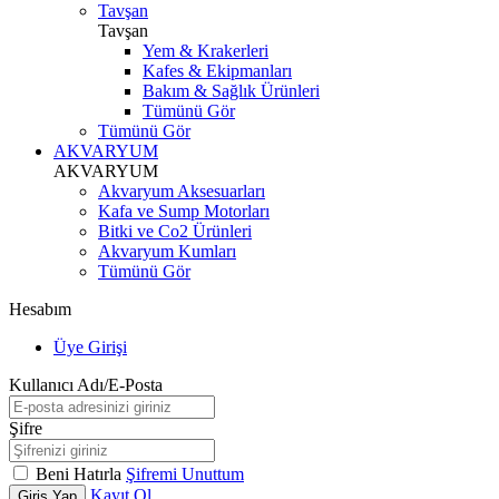
Tavşan
Tavşan
Yem & Krakerleri
Kafes & Ekipmanları
Bakım & Sağlık Ürünleri
Tümünü Gör
Tümünü Gör
AKVARYUM
AKVARYUM
Akvaryum Aksesuarları
Kafa ve Sump Motorları
Bitki ve Co2 Ürünleri
Akvaryum Kumları
Tümünü Gör
Hesabım
Üye Girişi
Kullanıcı Adı/E-Posta
Şifre
Beni Hatırla
Şifremi Unuttum
Kayıt Ol
Giriş Yap