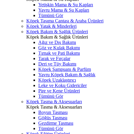
Yetişkin Mama & Su Kapları
Yavru Mama & Su Kapları
Tümünü Gör
Köpek Taşıma Çantası & Araba Ürünleri
Köpek Yatak & Minderleri
Köpek Bakım & Sağlık Ürünleri
Köpek Bakım & Sağlık Ürünleri
Ağız ve Dış Bakımı
Göz ve Kulak Bakımı
Tırnak ve Pati Bakımı
Tarak ve Fırçalar
Deri ve Tüy Bakımı
Köpek Şampuanı & Parfüm
Yavru Köpek Bakım & Sağlık
Köpek Uzaklaştırıcı
Leke ve Koku Gidericiler
Pire ve Kene Ürünleri
Tümünü Gör
Köpek Tasma & Aksesuarları
Köpek Tasma & Aksesuarları
Boyun Tasması
Göğüs Tasması
Gezdirme Tasması
Tümünü Gör
Köpek Eğitim Ürünleri