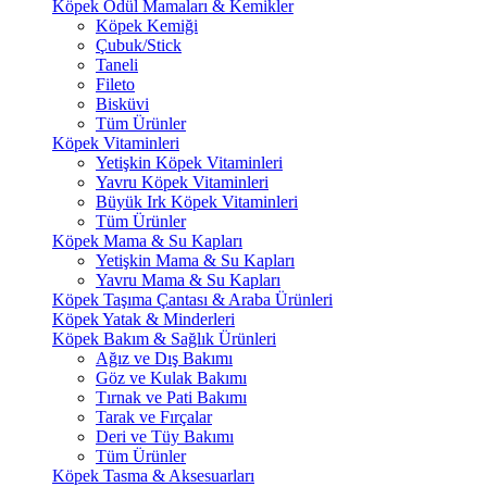
Köpek Ödül Mamaları & Kemikler
Köpek Kemiği
Çubuk/Stick
Taneli
Fileto
Bisküvi
Tüm Ürünler
Köpek Vitaminleri
Yetişkin Köpek Vitaminleri
Yavru Köpek Vitaminleri
Büyük Irk Köpek Vitaminleri
Tüm Ürünler
Köpek Mama & Su Kapları
Yetişkin Mama & Su Kapları
Yavru Mama & Su Kapları
Köpek Taşıma Çantası & Araba Ürünleri
Köpek Yatak & Minderleri
Köpek Bakım & Sağlık Ürünleri
Ağız ve Dış Bakımı
Göz ve Kulak Bakımı
Tırnak ve Pati Bakımı
Tarak ve Fırçalar
Deri ve Tüy Bakımı
Tüm Ürünler
Köpek Tasma & Aksesuarları