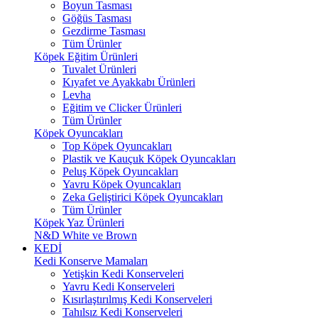
Boyun Tasması
Göğüs Tasması
Gezdirme Tasması
Tüm Ürünler
Köpek Eğitim Ürünleri
Tuvalet Ürünleri
Kıyafet ve Ayakkabı Ürünleri
Levha
Eğitim ve Clicker Ürünleri
Tüm Ürünler
Köpek Oyuncakları
Top Köpek Oyuncakları
Plastik ve Kauçuk Köpek Oyuncakları
Peluş Köpek Oyuncakları
Yavru Köpek Oyuncakları
Zeka Geliştirici Köpek Oyuncakları
Tüm Ürünler
Köpek Yaz Ürünleri
N&D White ve Brown
KEDİ
Kedi Konserve Mamaları
Yetişkin Kedi Konserveleri
Yavru Kedi Konserveleri
Kısırlaştırılmış Kedi Konserveleri
Tahılsız Kedi Konserveleri