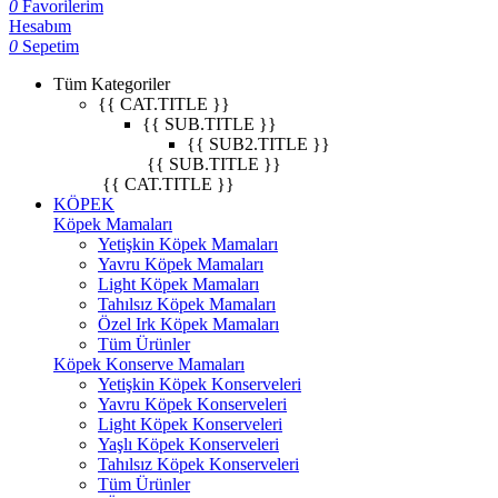
0
Favorilerim
Hesabım
0
Sepetim
Tüm Kategoriler
{{ CAT.TITLE }}
{{ SUB.TITLE }}
{{ SUB2.TITLE }}
{{ SUB.TITLE }}
{{ CAT.TITLE }}
KÖPEK
Köpek Mamaları
Yetişkin Köpek Mamaları
Yavru Köpek Mamaları
Light Köpek Mamaları
Tahılsız Köpek Mamaları
Özel Irk Köpek Mamaları
Tüm Ürünler
Köpek Konserve Mamaları
Yetişkin Köpek Konserveleri
Yavru Köpek Konserveleri
Light Köpek Konserveleri
Yaşlı Köpek Konserveleri
Tahılsız Köpek Konserveleri
Tüm Ürünler