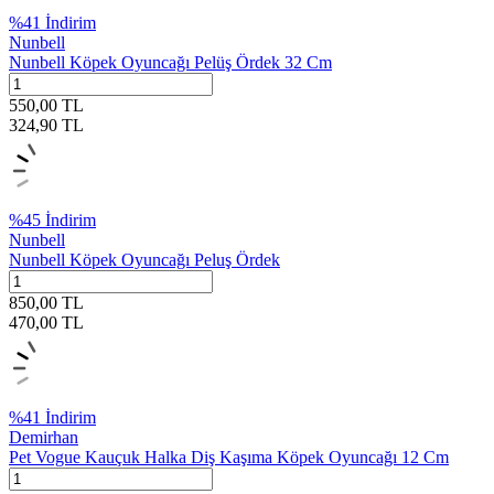
%
41
İndirim
Nunbell
Nunbell Köpek Oyuncağı Pelüş Ördek 32 Cm
550,00
TL
324,90
TL
%
45
İndirim
Nunbell
Nunbell Köpek Oyuncağı Peluş Ördek
850,00
TL
470,00
TL
%
41
İndirim
Demirhan
Pet Vogue Kauçuk Halka Diş Kaşıma Köpek Oyuncağı 12 Cm