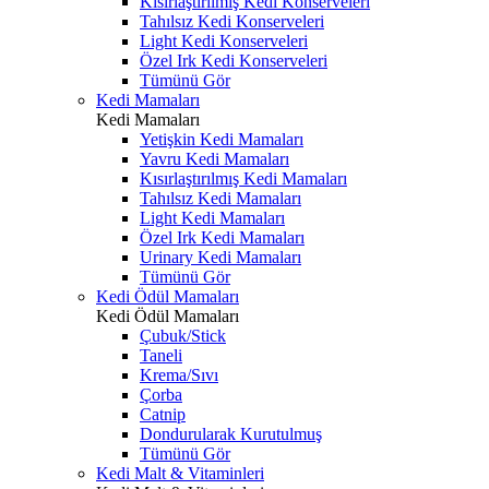
Kısırlaştırılmış Kedi Konserveleri
Tahılsız Kedi Konserveleri
Light Kedi Konserveleri
Özel Irk Kedi Konserveleri
Tümünü Gör
Kedi Mamaları
Kedi Mamaları
Yetişkin Kedi Mamaları
Yavru Kedi Mamaları
Kısırlaştırılmış Kedi Mamaları
Tahılsız Kedi Mamaları
Light Kedi Mamaları
Özel Irk Kedi Mamaları
Urinary Kedi Mamaları
Tümünü Gör
Kedi Ödül Mamaları
Kedi Ödül Mamaları
Çubuk/Stick
Taneli
Krema/Sıvı
Çorba
Catnip
Dondurularak Kurutulmuş
Tümünü Gör
Kedi Malt & Vitaminleri