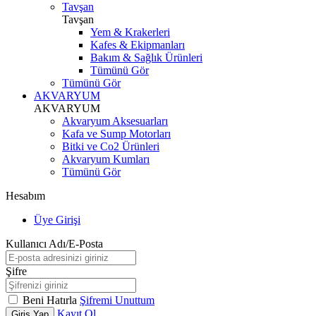
Tavşan
Tavşan
Yem & Krakerleri
Kafes & Ekipmanları
Bakım & Sağlık Ürünleri
Tümünü Gör
Tümünü Gör
AKVARYUM
AKVARYUM
Akvaryum Aksesuarları
Kafa ve Sump Motorları
Bitki ve Co2 Ürünleri
Akvaryum Kumları
Tümünü Gör
Hesabım
Üye Girişi
Kullanıcı Adı/E-Posta
Şifre
Beni Hatırla
Şifremi Unuttum
Kayıt Ol
Giriş Yap