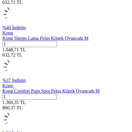
632,72
TL
%
40
İndirim
Kong
Kong Sherps Lama Peluş Köpek Oyuncağı M
1.048,71
TL
632,72
TL
%
37
İndirim
Kong
Kong Comfort Pups Spot Peluş Köpek Oyuncağı M
1.360,35
TL
860,37
TL