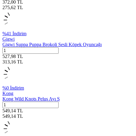
372,00
TL
275,62
TL
%
41
İndirim
Gigwi
Gigwi Suppa Puppa Brokoli Sesli Köpek Oyuncağı
527,98
TL
313,16
TL
%
0
İndirim
Kong
Kong Wild Knots Peluş Ayı S
549,14
TL
549,14
TL