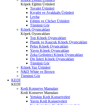
Köpek Eğitim Ürünleri
Tuvalet Ürünleri
Kıyafet ve Ayakkabı Ürünleri
Levha
Eğitim ve Clicker Ürünleri
Tümünü Gör
Köpek Oyuncakları
Köpek Oyuncakları
Top Köpek Oyuncakları
Plastik ve Kauçuk Köpek Oyuncakları
Peluş Köpek Oyuncakları
Yavru Köpek Oyuncakları
Zeka Geliştirici Köpek Oyuncakları
Diş İpleri Köpek Oyuncakları
Tümünü Gör
Köpek Yaz Ürünleri
N&D White ve Brown
Tümünü Gör
KEDİ
KEDİ
Kedi Konserve Mamaları
Kedi Konserve Mamaları
Yetişkin Kedi Konserveleri
Yavru Kedi Konserveleri