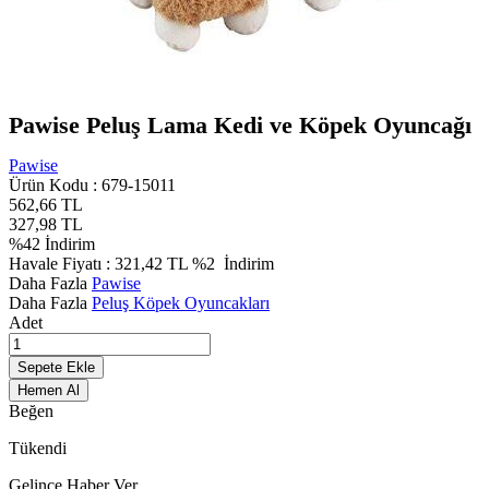
Pawise Peluş Lama Kedi ve Köpek Oyuncağı
Pawise
Ürün Kodu :
679-15011
562,66
TL
327,98
TL
%
42
İndirim
Havale Fiyatı :
321,42
TL
%2
İndirim
Daha Fazla
Pawise
Daha Fazla
Peluş Köpek Oyuncakları
Adet
Sepete Ekle
Hemen Al
Beğen
Tükendi
Gelince Haber Ver