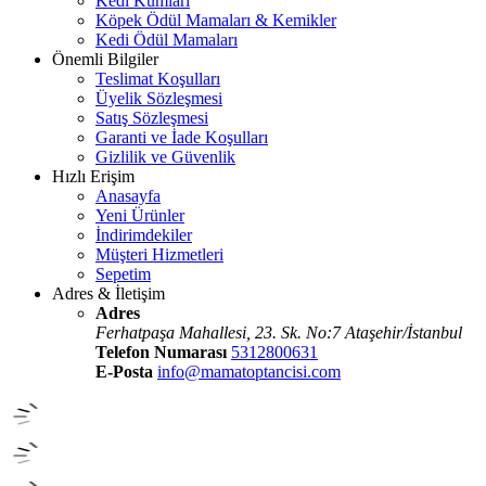
Kedi Kumları
Köpek Ödül Mamaları & Kemikler
Kedi Ödül Mamaları
Önemli Bilgiler
Teslimat Koşulları
Üyelik Sözleşmesi
Satış Sözleşmesi
Garanti ve İade Koşulları
Gizlilik ve Güvenlik
Hızlı Erişim
Anasayfa
Yeni Ürünler
İndirimdekiler
Müşteri Hizmetleri
Sepetim
Adres & İletişim
Adres
Ferhatpaşa Mahallesi, 23. Sk. No:7 Ataşehir/İstanbul
Telefon Numarası
5312800631
E-Posta
info@mamatoptancisi.com