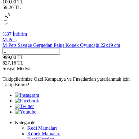
100,00
TL
59,26
TL
%
37
İndirim
M-Pets
M-Pets Savage Gergedan Peluş Köpek Oyuncağı 22x19 cm
999,00
TL
627,16
TL
Sosyal Medya
Takipçilerimize Özel Kampanya ve Fırsatlardan yararlanmak için
Takip Ediniz!
Kategoriler
Kedi Mamaları
Köpek Mamaları