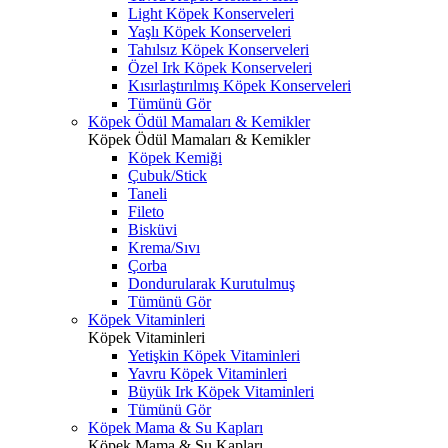
Light Köpek Konserveleri
Yaşlı Köpek Konserveleri
Tahılsız Köpek Konserveleri
Özel Irk Köpek Konserveleri
Kısırlaştırılmış Köpek Konserveleri
Tümünü Gör
Köpek Ödül Mamaları & Kemikler
Köpek Ödül Mamaları & Kemikler
Köpek Kemiği
Çubuk/Stick
Taneli
Fileto
Bisküvi
Krema/Sıvı
Çorba
Dondurularak Kurutulmuş
Tümünü Gör
Köpek Vitaminleri
Köpek Vitaminleri
Yetişkin Köpek Vitaminleri
Yavru Köpek Vitaminleri
Büyük Irk Köpek Vitaminleri
Tümünü Gör
Köpek Mama & Su Kapları
Köpek Mama & Su Kapları