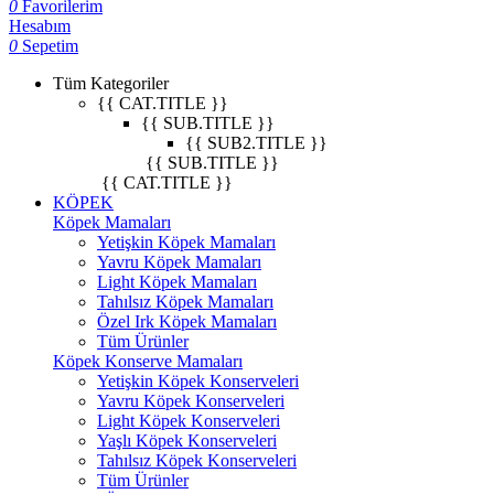
0
Favorilerim
Hesabım
0
Sepetim
Tüm Kategoriler
{{ CAT.TITLE }}
{{ SUB.TITLE }}
{{ SUB2.TITLE }}
{{ SUB.TITLE }}
{{ CAT.TITLE }}
KÖPEK
Köpek Mamaları
Yetişkin Köpek Mamaları
Yavru Köpek Mamaları
Light Köpek Mamaları
Tahılsız Köpek Mamaları
Özel Irk Köpek Mamaları
Tüm Ürünler
Köpek Konserve Mamaları
Yetişkin Köpek Konserveleri
Yavru Köpek Konserveleri
Light Köpek Konserveleri
Yaşlı Köpek Konserveleri
Tahılsız Köpek Konserveleri
Tüm Ürünler