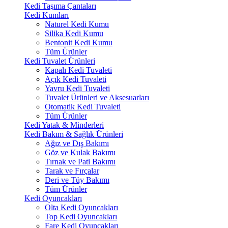
Kedi Taşıma Çantaları
Kedi Kumları
Naturel Kedi Kumu
Silika Kedi Kumu
Bentonit Kedi Kumu
Tüm Ürünler
Kedi Tuvalet Ürünleri
Kapalı Kedi Tuvaleti
Açık Kedi Tuvaleti
Yavru Kedi Tuvaleti
Tuvalet Ürünleri ve Aksesuarları
Otomatik Kedi Tuvaleti
Tüm Ürünler
Kedi Yatak & Minderleri
Kedi Bakım & Sağlık Ürünleri
Ağız ve Dış Bakımı
Göz ve Kulak Bakımı
Tırnak ve Pati Bakımı
Tarak ve Fırçalar
Deri ve Tüy Bakımı
Tüm Ürünler
Kedi Oyuncakları
Olta Kedi Oyuncakları
Top Kedi Oyuncakları
Fare Kedi Oyuncakları