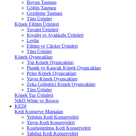
Boyun Tasması
Göğüs Tasması
Gezdirme Tasması
Tüm Ürünler
Köpek Eğitim Ürünleri
Tuvalet Ürünleri
Kıyafet ve Ayakkabı Ürünleri
Levha
Eğitim ve Clicker Ürünleri
Tüm Ürünler
Köpek Oyuncakları
Top Köpek Oyuncakları
Plastik ve Kauçuk Köpek Oyuncakları
Peluş Köpek Oyuncakları
Yavru Köpek Oyuncakları
Zeka Geliştirici Köpek Oyuncakları
Tüm Ürünler
Köpek Yaz Ürünleri
N&D White ve Brown
KEDİ
Kedi Konserve Mamaları
Yetişkin Kedi Konserveleri
Yavru Kedi Konserveleri
Kısırlaştırılmış Kedi Konserveleri
Tahılsız Kedi Konserveleri