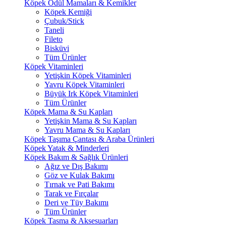
Köpek Ödül Mamaları & Kemikler
Köpek Kemiği
Çubuk/Stick
Taneli
Fileto
Bisküvi
Tüm Ürünler
Köpek Vitaminleri
Yetişkin Köpek Vitaminleri
Yavru Köpek Vitaminleri
Büyük Irk Köpek Vitaminleri
Tüm Ürünler
Köpek Mama & Su Kapları
Yetişkin Mama & Su Kapları
Yavru Mama & Su Kapları
Köpek Taşıma Çantası & Araba Ürünleri
Köpek Yatak & Minderleri
Köpek Bakım & Sağlık Ürünleri
Ağız ve Dış Bakımı
Göz ve Kulak Bakımı
Tırnak ve Pati Bakımı
Tarak ve Fırçalar
Deri ve Tüy Bakımı
Tüm Ürünler
Köpek Tasma & Aksesuarları