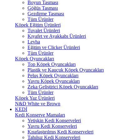
Boyun Tasması
Göğüs Tasması
Gezdirme Tasması
Tüm Ürünler
Köpek Eğitim Ürünleri
Tuvalet Ürünleri
Kıyafet ve Ayakkabı Ürünleri
Levha
Eğitim ve Clicker Ürünleri
Tüm Ürünler
Köpek Oyuncakları
Top Köpek Oyuncakları
Plastik ve Kauçuk Köpek Oyuncakları
Peluş Köpek Oyuncakları
Yavru Köpek Oyuncakları
Zeka Geliştirici Köpek Oyuncakları
Tüm Ürünler
Köpek Yaz Ürünleri
N&D White ve Brown
KEDİ
Kedi Konserve Mamaları
Yetişkin Kedi Konserveleri
Yavru Kedi Konserveleri
Kısırlaştırılmış Kedi Konserveleri
Tahılsız Kedi Konserveleri