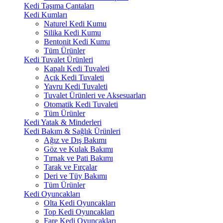
Kedi Taşıma Çantaları
Kedi Kumları
Naturel Kedi Kumu
Silika Kedi Kumu
Bentonit Kedi Kumu
Tüm Ürünler
Kedi Tuvalet Ürünleri
Kapalı Kedi Tuvaleti
Açık Kedi Tuvaleti
Yavru Kedi Tuvaleti
Tuvalet Ürünleri ve Aksesuarları
Otomatik Kedi Tuvaleti
Tüm Ürünler
Kedi Yatak & Minderleri
Kedi Bakım & Sağlık Ürünleri
Ağız ve Dış Bakımı
Göz ve Kulak Bakımı
Tırnak ve Pati Bakımı
Tarak ve Fırçalar
Deri ve Tüy Bakımı
Tüm Ürünler
Kedi Oyuncakları
Olta Kedi Oyuncakları
Top Kedi Oyuncakları
Fare Kedi Oyuncakları