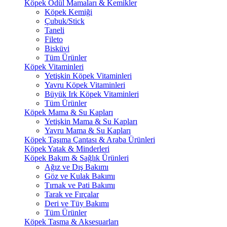
Köpek Ödül Mamaları & Kemikler
Köpek Kemiği
Çubuk/Stick
Taneli
Fileto
Bisküvi
Tüm Ürünler
Köpek Vitaminleri
Yetişkin Köpek Vitaminleri
Yavru Köpek Vitaminleri
Büyük Irk Köpek Vitaminleri
Tüm Ürünler
Köpek Mama & Su Kapları
Yetişkin Mama & Su Kapları
Yavru Mama & Su Kapları
Köpek Taşıma Çantası & Araba Ürünleri
Köpek Yatak & Minderleri
Köpek Bakım & Sağlık Ürünleri
Ağız ve Dış Bakımı
Göz ve Kulak Bakımı
Tırnak ve Pati Bakımı
Tarak ve Fırçalar
Deri ve Tüy Bakımı
Tüm Ürünler
Köpek Tasma & Aksesuarları