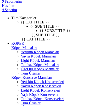
0
Favorilerim
Hesabım
0
Sepetim
Tüm Kategoriler
{{ CAT.TITLE }}
{{ SUB.TITLE }}
{{ SUB2.TITLE }}
{{ SUB.TITLE }}
{{ CAT.TITLE }}
KÖPEK
Köpek Mamaları
Yetişkin Köpek Mamaları
Yavru Köpek Mamaları
Light Köpek Mamaları
Tahılsız Köpek Mamaları
Özel Irk Köpek Mamaları
Tüm Ürünler
Köpek Konserve Mamaları
Yetişkin Köpek Konserveleri
Yavru Köpek Konserveleri
Light Köpek Konserveleri
Yaşlı Köpek Konserveleri
Tahılsız Köpek Konserveleri
Tüm Ürünler