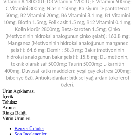
Vitamin A 18000IU; D3 Vitamini 1200IU; E Vitamini 600mg;
C Vitamini 300mg; Niasin 150mg; Kalsiyum D-pantotenat
50mg; B2 Vitamini 20mg; B6 Vitamini 8.1 mg; B1 Vitamini
10mg; Biotin 1.5mg; Folik asit 1.5 mg; B12 Vitamini 0.1 mg;
Kolin klorür 2800mg; Beta-karoten 1.5mg; Çinko
(Metiyoninin hidroksi analogunun çinko şelatı): 163.8 mg;
Manganez (Metiyoninin hidroksi analoğunun manganez
şelatı): 64.6 mg; Demir : 58.3 mg; Bakır (metiyoninin
hidroksi analogunun bakır şelatı): 15.8 mg; DL-metionin,
teknik olarak saf 5000mg; Taurin 5000mg; L-karnitin
400mg. Duyusal katkı maddeleri: yeşil çay ekstresi 100mg;
biberiye özü. Antioksidanlar: bitkisel yağlardan tokoferol
özleri.
Ürün Açıklaması
İçerik
Tahılsız
Aroma
Ringa Balığı
Vitrin Ürünleri
Benzer Ürünler
Son İncelenenler