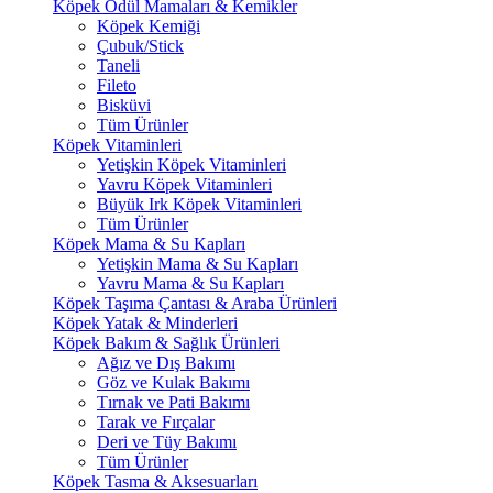
Köpek Ödül Mamaları & Kemikler
Köpek Kemiği
Çubuk/Stick
Taneli
Fileto
Bisküvi
Tüm Ürünler
Köpek Vitaminleri
Yetişkin Köpek Vitaminleri
Yavru Köpek Vitaminleri
Büyük Irk Köpek Vitaminleri
Tüm Ürünler
Köpek Mama & Su Kapları
Yetişkin Mama & Su Kapları
Yavru Mama & Su Kapları
Köpek Taşıma Çantası & Araba Ürünleri
Köpek Yatak & Minderleri
Köpek Bakım & Sağlık Ürünleri
Ağız ve Dış Bakımı
Göz ve Kulak Bakımı
Tırnak ve Pati Bakımı
Tarak ve Fırçalar
Deri ve Tüy Bakımı
Tüm Ürünler
Köpek Tasma & Aksesuarları