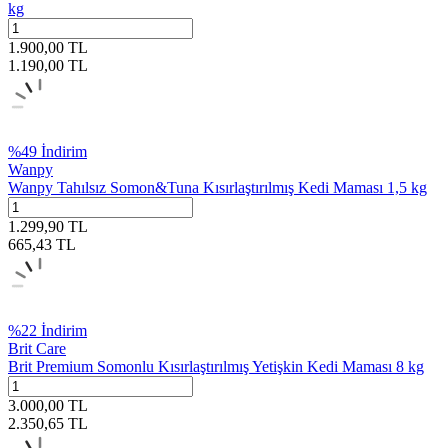
kg
1.900,00
TL
1.190,00
TL
%
49
İndirim
Wanpy
Wanpy Tahılsız Somon&Tuna Kısırlaştırılmış Kedi Maması 1,5 kg
1.299,90
TL
665,43
TL
%
22
İndirim
Brit Care
Brit Premium Somonlu Kısırlaştırılmış Yetişkin Kedi Maması 8 kg
3.000,00
TL
2.350,65
TL