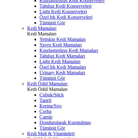
Kısırlaştırılmış Kedi Konserveleri
Tahılsız Kedi Konserveleri
Light Kedi Konserveleri
Özel Irk Kedi Konserveleri
Tümünü Gör
Kedi Mamaları
Kedi Mamaları
Yetişkin Kedi Mamaları
Yavru Kedi Mamaları
Kısırlaştırılmış Kedi Mamaları
Tahılsız Kedi Mamaları
Light Kedi Mamaları
Özel Irk Kedi Mamaları
Urinary Kedi Mamaları
Tümünü Gör
Kedi Ödül Mamaları
Kedi Ödül Mamaları
Çubuk/Stick
Taneli
Krema/Sıvı
Çorba
Catnip
Dondurularak Kurutulmuş
Tümünü Gör
Kedi Malt & Vitaminleri