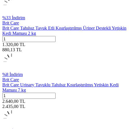
%
33
İndirim
Brit Care
Brit Care Tahılsız Tavuk Etli Kısırlaştırılmış Üriner Destekli Yetişkin
Kedi Maması 2 kg
1.320,00
TL
880,13
TL
%
8
İndirim
Brit Care
Brit Care Urinary Tavuklu Tahılsız Kısırlaştırılmış Yetişkin Kedi
Maması 7 kg
2.640,00
TL
2.435,00
TL