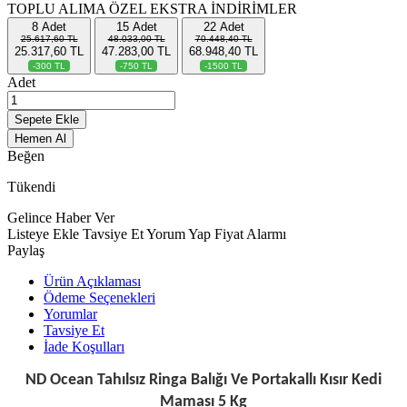
TOPLU ALIMA ÖZEL EKSTRA İNDİRİMLER
8
Adet
15
Adet
22
Adet
25.617,60 TL
48.033,00 TL
70.448,40 TL
25.317,60 TL
47.283,00 TL
68.948,40 TL
-300 TL
-750 TL
-1500 TL
Adet
Sepete Ekle
Hemen Al
Beğen
Tükendi
Gelince Haber Ver
Listeye Ekle
Tavsiye Et
Yorum Yap
Fiyat Alarmı
Paylaş
Ürün Açıklaması
Ödeme Seçenekleri
Yorumlar
Tavsiye Et
İade Koşulları
ND Ocean Tahılsız Ringa Balığı Ve Portakallı Kısır Kedi
Maması 5 Kg