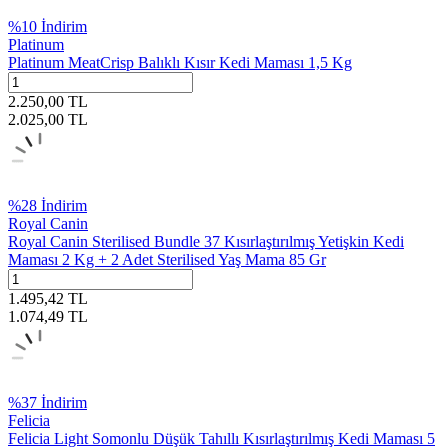
%
10
İndirim
Platinum
Platinum MeatCrisp Balıklı Kısır Kedi Maması 1,5 Kg
2.250,00
TL
2.025,00
TL
%
28
İndirim
Royal Canin
Royal Canin Sterilised Bundle 37 Kısırlaştırılmış Yetişkin Kedi
Maması 2 Kg + 2 Adet Sterilised Yaş Mama 85 Gr
1.495,42
TL
1.074,49
TL
%
37
İndirim
Felicia
Felicia Light Somonlu Düşük Tahıllı Kısırlaştırılmış Kedi Maması 5