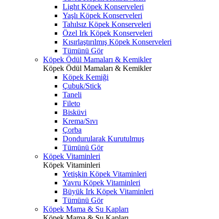
Light Köpek Konserveleri
Yaşlı Köpek Konserveleri
Tahılsız Köpek Konserveleri
Özel Irk Köpek Konserveleri
Kısırlaştırılmış Köpek Konserveleri
Tümünü Gör
Köpek Ödül Mamaları & Kemikler
Köpek Ödül Mamaları & Kemikler
Köpek Kemiği
Çubuk/Stick
Taneli
Fileto
Bisküvi
Krema/Sıvı
Çorba
Dondurularak Kurutulmuş
Tümünü Gör
Köpek Vitaminleri
Köpek Vitaminleri
Yetişkin Köpek Vitaminleri
Yavru Köpek Vitaminleri
Büyük Irk Köpek Vitaminleri
Tümünü Gör
Köpek Mama & Su Kapları
Köpek Mama & Su Kapları