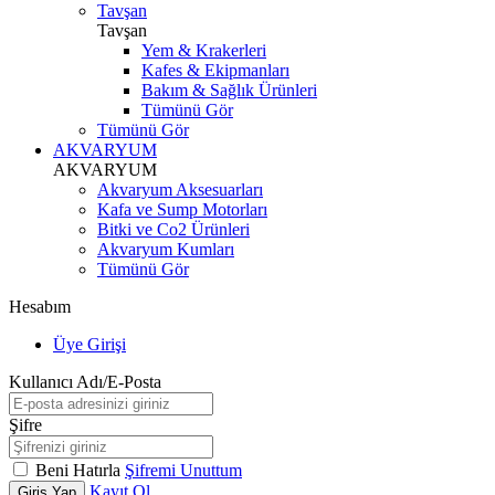
Tavşan
Tavşan
Yem & Krakerleri
Kafes & Ekipmanları
Bakım & Sağlık Ürünleri
Tümünü Gör
Tümünü Gör
AKVARYUM
AKVARYUM
Akvaryum Aksesuarları
Kafa ve Sump Motorları
Bitki ve Co2 Ürünleri
Akvaryum Kumları
Tümünü Gör
Hesabım
Üye Girişi
Kullanıcı Adı/E-Posta
Şifre
Beni Hatırla
Şifremi Unuttum
Kayıt Ol
Giriş Yap