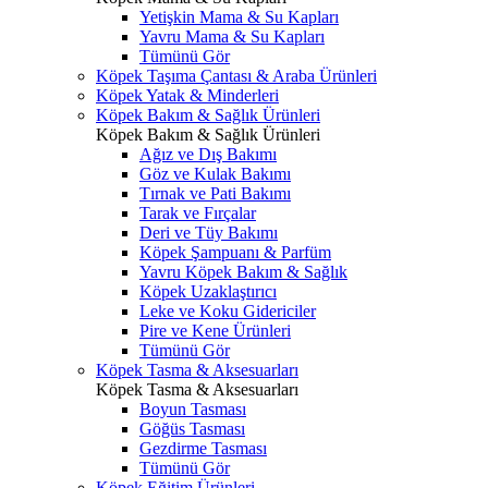
Yetişkin Mama & Su Kapları
Yavru Mama & Su Kapları
Tümünü Gör
Köpek Taşıma Çantası & Araba Ürünleri
Köpek Yatak & Minderleri
Köpek Bakım & Sağlık Ürünleri
Köpek Bakım & Sağlık Ürünleri
Ağız ve Dış Bakımı
Göz ve Kulak Bakımı
Tırnak ve Pati Bakımı
Tarak ve Fırçalar
Deri ve Tüy Bakımı
Köpek Şampuanı & Parfüm
Yavru Köpek Bakım & Sağlık
Köpek Uzaklaştırıcı
Leke ve Koku Gidericiler
Pire ve Kene Ürünleri
Tümünü Gör
Köpek Tasma & Aksesuarları
Köpek Tasma & Aksesuarları
Boyun Tasması
Göğüs Tasması
Gezdirme Tasması
Tümünü Gör
Köpek Eğitim Ürünleri