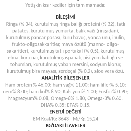
Yetişkin kısır kediler için tam mamadır.
BİLEŞİMİ
Ringa (% 34), kurutulmuş ringa balığı proteini (% 32), tatlı
patates, kurutulmuş yumurta, balık yağı (ringadan),
kurutulmuş pancar posası, kuru havuç, yonca unu, inülin,
frukto-oligosakkaritler, maya özütü (manno- oligo-
sakaritler), kurutulmuş tatlı portakal (% 0,5), kurutulmuş
elma, kuru nar, kurutulmuş ıspanak, pisilyum kabuğu ve
tohumları, kurutulmuş yaban mersini, sodyum klorür,
kurutulmuş bira mayası, zerdeçal (% 0,2), aloe vera özü.
ANALİTİK BİLEŞENLER
Ham protein % 46.00; ham yağ% 11.00; ham lifler% 5.10;
nem% 8.00; ham kül% 8.90; Kalsiyum% 1.00; Fosfor% 0.90;
Magnezyum% 0.08; Omega-6% 1.80; Omega-3% 0.60;
DHA% 0.35; EPA% 0.15.
ENERJİ DEĞERİ
EM Kcal/Kg 3643 - Mj/Kg 15,24
KG'DAKI İLAVELER