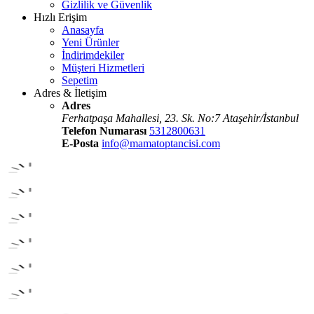
Gizlilik ve Güvenlik
Hızlı Erişim
Anasayfa
Yeni Ürünler
İndirimdekiler
Müşteri Hizmetleri
Sepetim
Adres & İletişim
Adres
Ferhatpaşa Mahallesi, 23. Sk. No:7 Ataşehir/İstanbul
Telefon Numarası
5312800631
E-Posta
info@mamatoptancisi.com