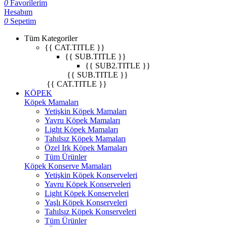
0
Favorilerim
Hesabım
0
Sepetim
Tüm Kategoriler
{{ CAT.TITLE }}
{{ SUB.TITLE }}
{{ SUB2.TITLE }}
{{ SUB.TITLE }}
{{ CAT.TITLE }}
KÖPEK
Köpek Mamaları
Yetişkin Köpek Mamaları
Yavru Köpek Mamaları
Light Köpek Mamaları
Tahılsız Köpek Mamaları
Özel Irk Köpek Mamaları
Tüm Ürünler
Köpek Konserve Mamaları
Yetişkin Köpek Konserveleri
Yavru Köpek Konserveleri
Light Köpek Konserveleri
Yaşlı Köpek Konserveleri
Tahılsız Köpek Konserveleri
Tüm Ürünler