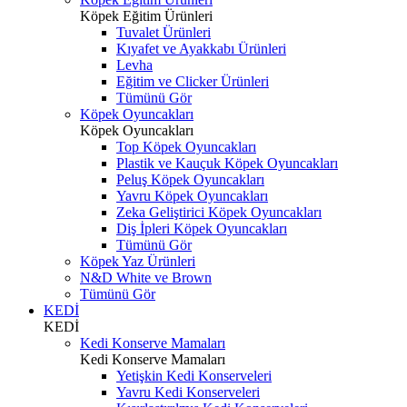
Köpek Eğitim Ürünleri
Tuvalet Ürünleri
Kıyafet ve Ayakkabı Ürünleri
Levha
Eğitim ve Clicker Ürünleri
Tümünü Gör
Köpek Oyuncakları
Köpek Oyuncakları
Top Köpek Oyuncakları
Plastik ve Kauçuk Köpek Oyuncakları
Peluş Köpek Oyuncakları
Yavru Köpek Oyuncakları
Zeka Geliştirici Köpek Oyuncakları
Diş İpleri Köpek Oyuncakları
Tümünü Gör
Köpek Yaz Ürünleri
N&D White ve Brown
Tümünü Gör
KEDİ
KEDİ
Kedi Konserve Mamaları
Kedi Konserve Mamaları
Yetişkin Kedi Konserveleri
Yavru Kedi Konserveleri