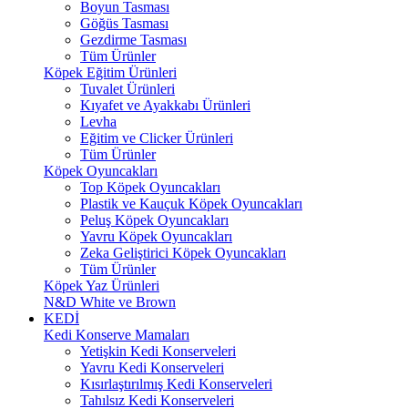
Boyun Tasması
Göğüs Tasması
Gezdirme Tasması
Tüm Ürünler
Köpek Eğitim Ürünleri
Tuvalet Ürünleri
Kıyafet ve Ayakkabı Ürünleri
Levha
Eğitim ve Clicker Ürünleri
Tüm Ürünler
Köpek Oyuncakları
Top Köpek Oyuncakları
Plastik ve Kauçuk Köpek Oyuncakları
Peluş Köpek Oyuncakları
Yavru Köpek Oyuncakları
Zeka Geliştirici Köpek Oyuncakları
Tüm Ürünler
Köpek Yaz Ürünleri
N&D White ve Brown
KEDİ
Kedi Konserve Mamaları
Yetişkin Kedi Konserveleri
Yavru Kedi Konserveleri
Kısırlaştırılmış Kedi Konserveleri
Tahılsız Kedi Konserveleri