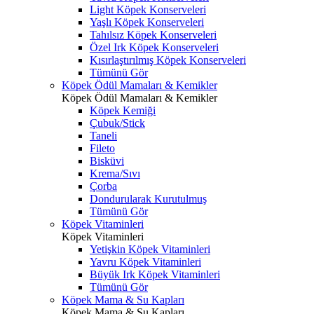
Light Köpek Konserveleri
Yaşlı Köpek Konserveleri
Tahılsız Köpek Konserveleri
Özel Irk Köpek Konserveleri
Kısırlaştırılmış Köpek Konserveleri
Tümünü Gör
Köpek Ödül Mamaları & Kemikler
Köpek Ödül Mamaları & Kemikler
Köpek Kemiği
Çubuk/Stick
Taneli
Fileto
Bisküvi
Krema/Sıvı
Çorba
Dondurularak Kurutulmuş
Tümünü Gör
Köpek Vitaminleri
Köpek Vitaminleri
Yetişkin Köpek Vitaminleri
Yavru Köpek Vitaminleri
Büyük Irk Köpek Vitaminleri
Tümünü Gör
Köpek Mama & Su Kapları
Köpek Mama & Su Kapları