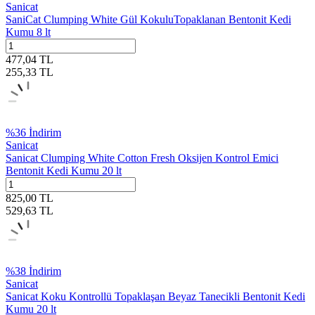
Sanicat
SaniCat Clumping White Gül KokuluTopaklanan Bentonit Kedi
Kumu 8 lt
477,04
TL
255,33
TL
%
36
İndirim
Sanicat
Sanicat Clumping White Cotton Fresh Oksijen Kontrol Emici
Bentonit Kedi Kumu 20 lt
825,00
TL
529,63
TL
%
38
İndirim
Sanicat
Sanicat Koku Kontrollü Topaklaşan Beyaz Tanecikli Bentonit Kedi
Kumu 20 lt