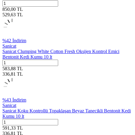
850,00
TL
529,63
TL
%
42
İndirim
Sanicat
Sanicat Clumping White Cotton Fresh Oksijen Kontrol Emici
Bentonit Kedi Kumu 10 lt
583,88
TL
336,81
TL
%
43
İndirim
Sanicat
Sanicat Koku Kontrollü Topaklaşan Beyaz Tanecikli Bentonit Kedi
Kumu 10 lt
591,33
TL
336,81
TL