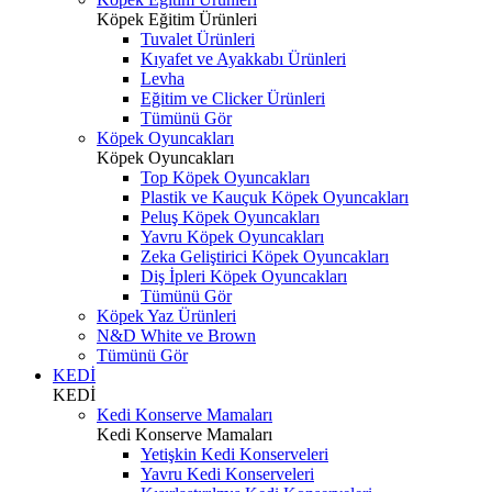
Köpek Eğitim Ürünleri
Tuvalet Ürünleri
Kıyafet ve Ayakkabı Ürünleri
Levha
Eğitim ve Clicker Ürünleri
Tümünü Gör
Köpek Oyuncakları
Köpek Oyuncakları
Top Köpek Oyuncakları
Plastik ve Kauçuk Köpek Oyuncakları
Peluş Köpek Oyuncakları
Yavru Köpek Oyuncakları
Zeka Geliştirici Köpek Oyuncakları
Diş İpleri Köpek Oyuncakları
Tümünü Gör
Köpek Yaz Ürünleri
N&D White ve Brown
Tümünü Gör
KEDİ
KEDİ
Kedi Konserve Mamaları
Kedi Konserve Mamaları
Yetişkin Kedi Konserveleri
Yavru Kedi Konserveleri