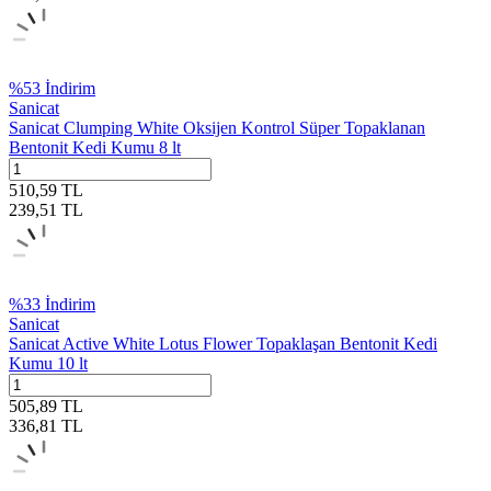
%
53
İndirim
Sanicat
Sanicat Clumping White Oksijen Kontrol Süper Topaklanan
Bentonit Kedi Kumu 8 lt
510,59
TL
239,51
TL
%
33
İndirim
Sanicat
Sanicat Active White Lotus Flower Topaklaşan Bentonit Kedi
Kumu 10 lt
505,89
TL
336,81
TL