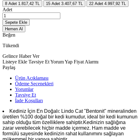
8
Adet
1.817,42 TL
15
Adet
3.407,67 TL
22
Adet
4.997,92 TL
Adet
Sepete Ekle
Hemen Al
Beğen
Tükendi
Gelince Haber Ver
Listeye Ekle
Tavsiye Et
Yorum Yap
Fiyat Alarmı
Paylaş
Ürün Açıklaması
Ödeme Seçenekleri
Yorumlar
Tavsiye Et
İade Koşulları
Kediniz İçin En Doğalı: Lindo Cat "Bentonit" mineralinden
üretilen %100 doğal bir kedi kumudur, ideal bir kedi kumunun
sahip olduğu tüm özelliklere sahiptir.Kedinizin sağlığına
zarar verebilecek hiçbir madde içermez. Ham madde ve
formülü sayesinde kedinizin rahat kullanımını sağlayan
mükemmel bir yapıya sahiptir.