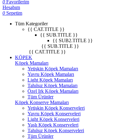
0
Favorilerim
Hesabım
0
Sepetim
Tüm Kategoriler
{{ CAT.TITLE }}
{{ SUB.TITLE }}
{{ SUB2.TITLE }}
{{ SUB.TITLE }}
{{ CAT.TITLE }}
KÖPEK
Köpek Mamaları
Yetişkin Köpek Mamaları
Yavru Köpek Mamaları
Light Köpek Mamaları
Tahılsız Köpek Mamaları
Özel Irk Köpek Mamaları
Tüm Ürünler
Köpek Konserve Mamaları
Yetişkin Köpek Konserveleri
Yavru Köpek Konserveleri
Light Köpek Konserveleri
Yaşlı Köpek Konserveleri
Tahılsız Köpek Konserveleri
Tüm Ürünler