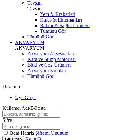
Tavşan
Tavşan
Yem & Krakerleri
Kafes & Ekipmanları
Bakım & Sağlık Ürünleri
Tümünü Gör
Tümünü Gör
AKVARYUM
AKVARYUM
Akvaryum Aksesuarları
Kafa ve Sump Motorları
Bitki ve Co2 Ürünleri
Akvaryum Kumları
Tümünü Gör
Hesabım
Üye Girişi
Kullanıcı Adı/E-Posta
Şifre
Beni Hatırla
Şifremi Unuttum
Kayıt Ol
Giriş Yap