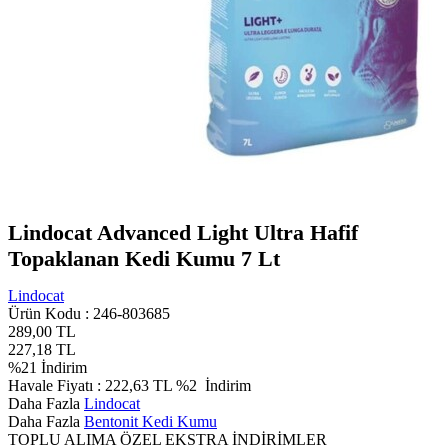
Lindocat Advanced Light Ultra Hafif
Topaklanan Kedi Kumu 7 Lt
Lindocat
Ürün Kodu :
246-803685
289,00
TL
227,18
TL
%
21
İndirim
Havale Fiyatı :
222,63
TL
%2
İndirim
Daha Fazla
Lindocat
Daha Fazla
Bentonit Kedi Kumu
TOPLU ALIMA ÖZEL EKSTRA İNDİRİMLER