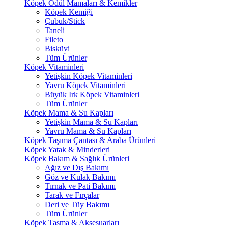
Köpek Ödül Mamaları & Kemikler
Köpek Kemiği
Çubuk/Stick
Taneli
Fileto
Bisküvi
Tüm Ürünler
Köpek Vitaminleri
Yetişkin Köpek Vitaminleri
Yavru Köpek Vitaminleri
Büyük Irk Köpek Vitaminleri
Tüm Ürünler
Köpek Mama & Su Kapları
Yetişkin Mama & Su Kapları
Yavru Mama & Su Kapları
Köpek Taşıma Çantası & Araba Ürünleri
Köpek Yatak & Minderleri
Köpek Bakım & Sağlık Ürünleri
Ağız ve Dış Bakımı
Göz ve Kulak Bakımı
Tırnak ve Pati Bakımı
Tarak ve Fırçalar
Deri ve Tüy Bakımı
Tüm Ürünler
Köpek Tasma & Aksesuarları