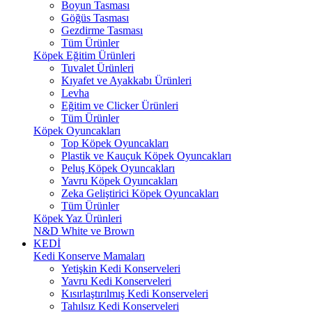
Boyun Tasması
Göğüs Tasması
Gezdirme Tasması
Tüm Ürünler
Köpek Eğitim Ürünleri
Tuvalet Ürünleri
Kıyafet ve Ayakkabı Ürünleri
Levha
Eğitim ve Clicker Ürünleri
Tüm Ürünler
Köpek Oyuncakları
Top Köpek Oyuncakları
Plastik ve Kauçuk Köpek Oyuncakları
Peluş Köpek Oyuncakları
Yavru Köpek Oyuncakları
Zeka Geliştirici Köpek Oyuncakları
Tüm Ürünler
Köpek Yaz Ürünleri
N&D White ve Brown
KEDİ
Kedi Konserve Mamaları
Yetişkin Kedi Konserveleri
Yavru Kedi Konserveleri
Kısırlaştırılmış Kedi Konserveleri
Tahılsız Kedi Konserveleri