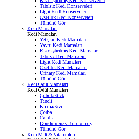
Kısırlaştırılmış Kedi Konserveleri
Tahılsız Kedi Konserveleri
Light Kedi Konserveleri
Özel Irk Kedi Konserveleri
Tümünü Gör
Kedi Mamaları
Kedi Mamaları
Yetişkin Kedi Mamaları
Yavru Kedi Mamaları
Kısırlaştırılmış Kedi Mamaları
Tahılsız Kedi Mamaları
Light Kedi Mamaları
Özel Irk Kedi Mamaları
Urinary Kedi Mamaları
Tümünü Gör
Kedi Ödül Mamaları
Kedi Ödül Mamaları
Çubuk/Stick
Taneli
Krema/Sıvı
Çorba
Catnip
Dondurularak Kurutulmuş
Tümünü Gör
Kedi Malt & Vitaminleri