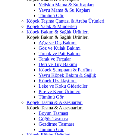
Yetişkin Mama & Su Kapları
Yavru Mama & Su Kapları
Tümünü Gör
Köpek Taşıma Çantası & Araba Ürünleri
Köpek Yatak & Minderleri
Köpek Bakım & Sağlık Ürünleri
Köpek Bakım & Sağlık Ürünleri
Ağız ve Dış Bakımı
Göz ve Kulak Bakımı
Tırnak ve Pati Bakımı
Tarak ve Fırçalar
Deri ve Tüy Bakımı
Köpek Şampuanı & Parfüm
Yavru Köpek Bakım & Sağlık
Köpek Uzaklaştırıcı
Leke ve Koku Gidericiler
Pire ve Kene Ürünleri
Tümünü Gör
Köpek Tasma & Aksesuarları
Köpek Tasma & Aksesuarları
Boyun Tasması
Göğüs Tasması
Gezdirme Tasması
Tümünü Gör
Köpek Eğitim Ürünleri