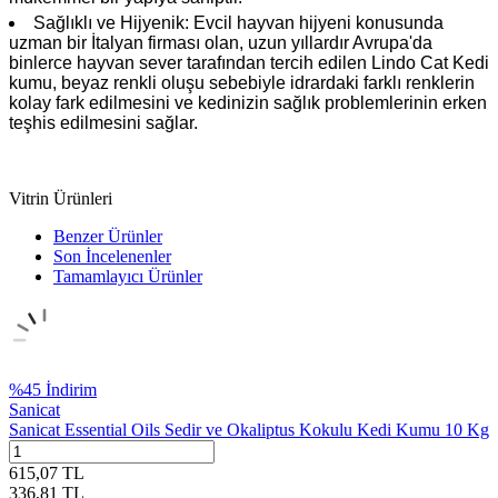
Sağlıklı ve Hijyenik: Evcil hayvan hijyeni konusunda
uzman bir İtalyan firması olan, uzun yıllardır Avrupa'da
binlerce hayvan sever tarafından tercih edilen Lindo Cat Kedi
kumu, beyaz renkli oluşu sebebiyle idrardaki farklı renklerin
kolay fark edilmesini ve kedinizin sağlık problemlerinin erken
teşhis edilmesini sağlar.
Vitrin Ürünleri
Benzer Ürünler
Son İncelenenler
Tamamlayıcı Ürünler
%
45
İndirim
Sanicat
Sanicat Essential Oils Sedir ve Okaliptus Kokulu Kedi Kumu 10 Kg
615,07
TL
336,81
TL