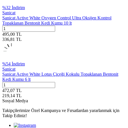
%
32
İndirim
Sanicat
Sanicat Active White Oxygen Control Ultra Oksijen Kontrol
Topaklanan Bentonit Kedi Kumu 10 lt
495,00
TL
336,81
TL
%
54
İndirim
Sanicat
Sanicat Active White Lotus Çiçeği Kokulu Topaklanan Bentonit
Kedi Kumu 6 lt
472,07
TL
219,14
TL
Sosyal Medya
Takipçilerimize Özel Kampanya ve Fırsatlardan yararlanmak için
Takip Ediniz!