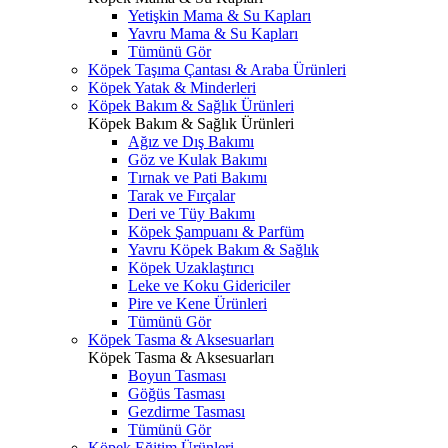
Yetişkin Mama & Su Kapları
Yavru Mama & Su Kapları
Tümünü Gör
Köpek Taşıma Çantası & Araba Ürünleri
Köpek Yatak & Minderleri
Köpek Bakım & Sağlık Ürünleri
Köpek Bakım & Sağlık Ürünleri
Ağız ve Dış Bakımı
Göz ve Kulak Bakımı
Tırnak ve Pati Bakımı
Tarak ve Fırçalar
Deri ve Tüy Bakımı
Köpek Şampuanı & Parfüm
Yavru Köpek Bakım & Sağlık
Köpek Uzaklaştırıcı
Leke ve Koku Gidericiler
Pire ve Kene Ürünleri
Tümünü Gör
Köpek Tasma & Aksesuarları
Köpek Tasma & Aksesuarları
Boyun Tasması
Göğüs Tasması
Gezdirme Tasması
Tümünü Gör
Köpek Eğitim Ürünleri