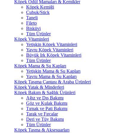
Köpek Ödül Mamaları & Kemikler
Köpek Kemiği
Çubuk/Stick
Taneli
Fileto
Bisküvi
Tüm Ürünler
Köpek Vitaminleri
Yetişkin Köpek Vitaminleri
Yavru Köpek Vitaminleri
Büyük Irk Köpek Vitaminleri
Tüm Ürünler
Köpek Mama & Su Kapları
Yetişkin Mama & Su Kapları
Yavru Mama & Su Kapları
Köpek Taşıma Çantası & Araba Ürünleri
Köpek Yatak & Minderleri
Köpek Bakım & Sağlık Ürünleri
Ağız ve Dış Bakımı
Göz ve Kulak Bakımı
Tırnak ve Pati Bakımı
Tarak ve Fırçalar
Deri ve Tüy Bakımı
Tüm Ürünler
Köpek Tasma & Aksesuarları