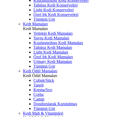
Kısırlaştırılmış Kedi Konserveleri
Tahılsız Kedi Konserveleri
Light Kedi Konserveleri
Özel Irk Kedi Konserveleri
Tümünü Gör
Kedi Mamaları
Kedi Mamaları
Yetişkin Kedi Mamaları
Yavru Kedi Mamaları
Kısırlaştırılmış Kedi Mamaları
Tahılsız Kedi Mamaları
Light Kedi Mamaları
Özel Irk Kedi Mamaları
Urinary Kedi Mamaları
Tümünü Gör
Kedi Ödül Mamaları
Kedi Ödül Mamaları
Çubuk/Stick
Taneli
Krema/Sıvı
Çorba
Catnip
Dondurularak Kurutulmuş
Tümünü Gör
Kedi Malt & Vitaminleri