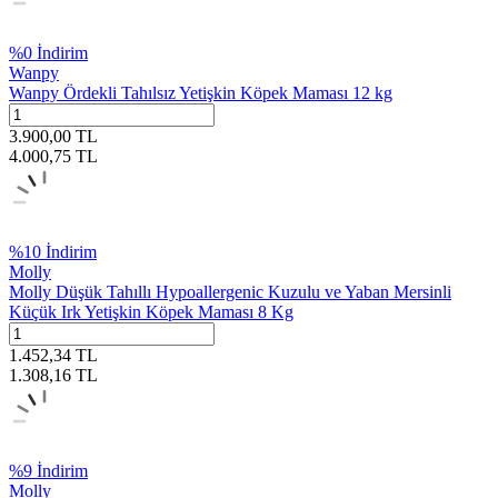
%
0
İndirim
Wanpy
Wanpy Ördekli Tahılsız Yetişkin Köpek Maması 12 kg
3.900,00
TL
4.000,75
TL
%
10
İndirim
Molly
Molly Düşük Tahıllı Hypoallergenic Kuzulu ve Yaban Mersinli
Küçük Irk Yetişkin Köpek Maması 8 Kg
1.452,34
TL
1.308,16
TL
%
9
İndirim
Molly