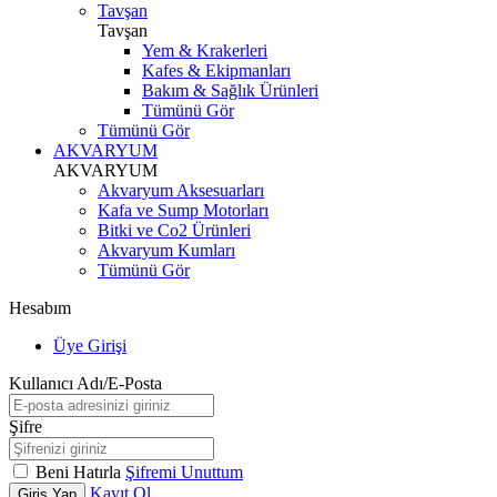
Tavşan
Tavşan
Yem & Krakerleri
Kafes & Ekipmanları
Bakım & Sağlık Ürünleri
Tümünü Gör
Tümünü Gör
AKVARYUM
AKVARYUM
Akvaryum Aksesuarları
Kafa ve Sump Motorları
Bitki ve Co2 Ürünleri
Akvaryum Kumları
Tümünü Gör
Hesabım
Üye Girişi
Kullanıcı Adı/E-Posta
Şifre
Beni Hatırla
Şifremi Unuttum
Kayıt Ol
Giriş Yap