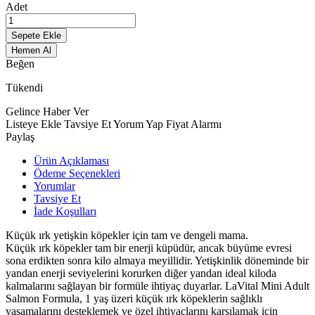
Adet
Sepete Ekle
Hemen Al
Beğen
Tükendi
Gelince Haber Ver
Listeye Ekle
Tavsiye Et
Yorum Yap
Fiyat Alarmı
Paylaş
Ürün Açıklaması
Ödeme Seçenekleri
Yorumlar
Tavsiye Et
İade Koşulları
Küçük ırk yetişkin köpekler için tam ve dengeli mama.
Küçük ırk köpekler tam bir enerji küpüdür, ancak büyüme evresi
sona erdikten sonra kilo almaya meyillidir. Yetişkinlik döneminde bir
yandan enerji seviyelerini korurken diğer yandan ideal kiloda
kalmalarını sağlayan bir formüle ihtiyaç duyarlar. LaVital Mini Adult
Salmon Formula, 1 yaş üzeri küçük ırk köpeklerin sağlıklı
yaşamalarını desteklemek ve özel ihtiyaçlarını karşılamak için