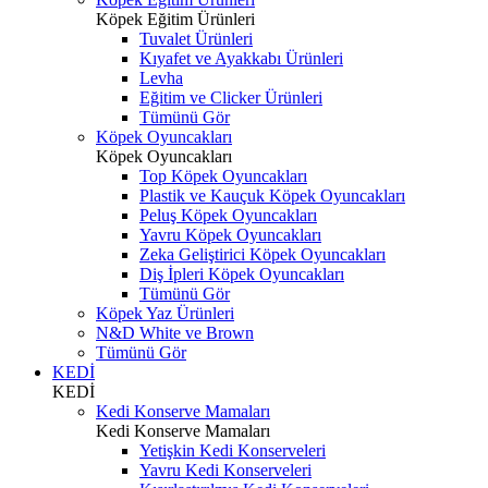
Köpek Eğitim Ürünleri
Tuvalet Ürünleri
Kıyafet ve Ayakkabı Ürünleri
Levha
Eğitim ve Clicker Ürünleri
Tümünü Gör
Köpek Oyuncakları
Köpek Oyuncakları
Top Köpek Oyuncakları
Plastik ve Kauçuk Köpek Oyuncakları
Peluş Köpek Oyuncakları
Yavru Köpek Oyuncakları
Zeka Geliştirici Köpek Oyuncakları
Diş İpleri Köpek Oyuncakları
Tümünü Gör
Köpek Yaz Ürünleri
N&D White ve Brown
Tümünü Gör
KEDİ
KEDİ
Kedi Konserve Mamaları
Kedi Konserve Mamaları
Yetişkin Kedi Konserveleri
Yavru Kedi Konserveleri