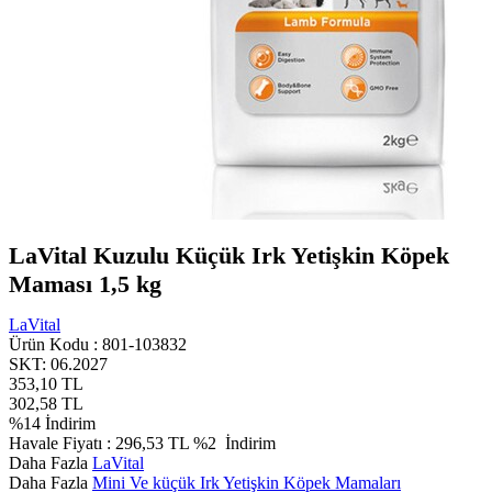
LaVital Kuzulu Küçük Irk Yetişkin Köpek
Maması 1,5 kg
LaVital
Ürün Kodu :
801-103832
SKT: 06.2027
353,10
TL
302,58
TL
%
14
İndirim
Havale Fiyatı :
296,53
TL
%2
İndirim
Daha Fazla
LaVital
Daha Fazla
Mini Ve küçük Irk Yetişkin Köpek Mamaları