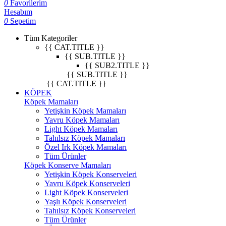
0
Favorilerim
Hesabım
0
Sepetim
Tüm Kategoriler
{{ CAT.TITLE }}
{{ SUB.TITLE }}
{{ SUB2.TITLE }}
{{ SUB.TITLE }}
{{ CAT.TITLE }}
KÖPEK
Köpek Mamaları
Yetişkin Köpek Mamaları
Yavru Köpek Mamaları
Light Köpek Mamaları
Tahılsız Köpek Mamaları
Özel Irk Köpek Mamaları
Tüm Ürünler
Köpek Konserve Mamaları
Yetişkin Köpek Konserveleri
Yavru Köpek Konserveleri
Light Köpek Konserveleri
Yaşlı Köpek Konserveleri
Tahılsız Köpek Konserveleri
Tüm Ürünler