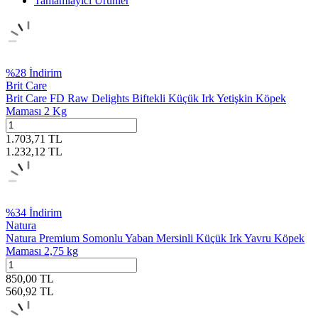
Tamamlayıcı Ürünler
%
28
İndirim
Brit Care
Brit Care FD Raw Delights Biftekli Küçük Irk Yetişkin Köpek
Maması 2 Kg
1.703,71
TL
1.232,12
TL
%
34
İndirim
Natura
Natura Premium Somonlu Yaban Mersinli Küçük Irk Yavru Köpek
Maması 2,75 kg
850,00
TL
560,92
TL