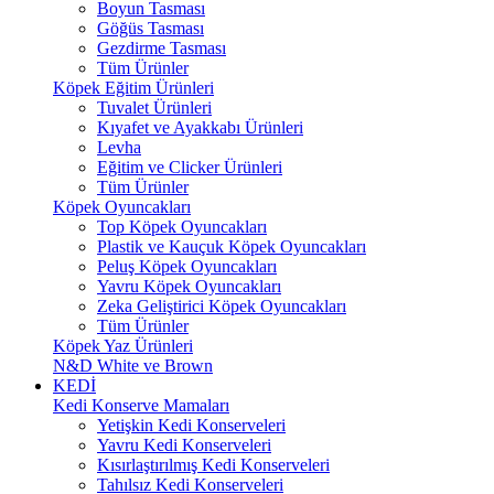
Boyun Tasması
Göğüs Tasması
Gezdirme Tasması
Tüm Ürünler
Köpek Eğitim Ürünleri
Tuvalet Ürünleri
Kıyafet ve Ayakkabı Ürünleri
Levha
Eğitim ve Clicker Ürünleri
Tüm Ürünler
Köpek Oyuncakları
Top Köpek Oyuncakları
Plastik ve Kauçuk Köpek Oyuncakları
Peluş Köpek Oyuncakları
Yavru Köpek Oyuncakları
Zeka Geliştirici Köpek Oyuncakları
Tüm Ürünler
Köpek Yaz Ürünleri
N&D White ve Brown
KEDİ
Kedi Konserve Mamaları
Yetişkin Kedi Konserveleri
Yavru Kedi Konserveleri
Kısırlaştırılmış Kedi Konserveleri
Tahılsız Kedi Konserveleri