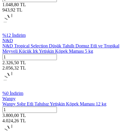
1.048,80
TL
943,92
TL
%
12
İndirim
N&D
N&D Tropical Selection Düşük Tahıllı Domuz Etli ve Tropikal
Meyveli Küçük Irk Yetişkin Köpek Maması 5 kg
2.326,50
TL
2.056,32
TL
%
0
İndirim
Wanpy
Wanpy Sığır Etli Tahılsız Yetişkin Köpek Maması 12 kg
3.800,00
TL
4.024,26
TL