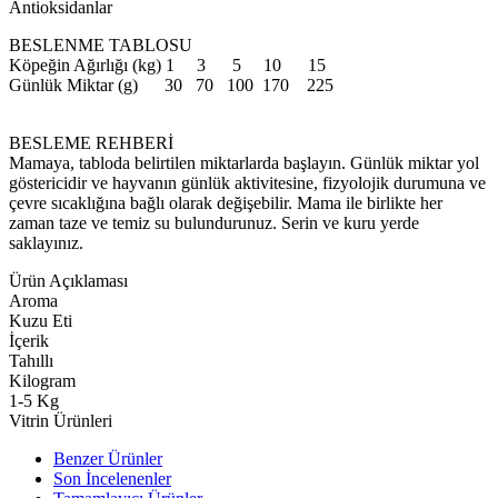
Antioksidanlar
BESLENME TABLOSU
Köpeğin Ağırlığı (kg) 1 3 5 10 15
Günlük Miktar (g) 30 70 100 170 225
BESLEME REHBERİ
Mamaya, tabloda belirtilen miktarlarda başlayın. Günlük miktar yol
göstericidir ve hayvanın günlük aktivitesine, fizyolojik durumuna ve
çevre sıcaklığına bağlı olarak değişebilir. Mama ile birlikte her
zaman taze ve temiz su bulundurunuz. Serin ve kuru yerde
saklayınız.
Ürün Açıklaması
Aroma
Kuzu Eti
İçerik
Tahıllı
Kilogram
1-5 Kg
Vitrin Ürünleri
Benzer Ürünler
Son İncelenenler