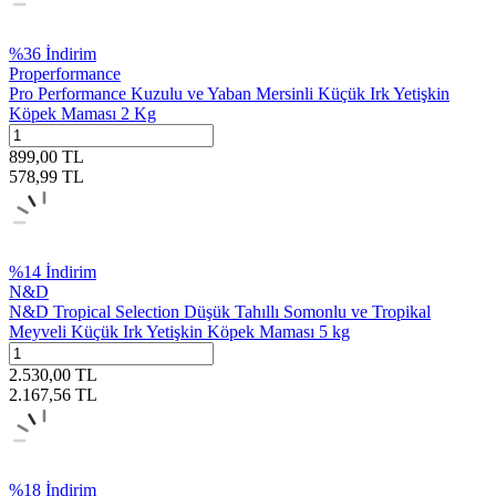
%
36
İndirim
Properformance
Pro Performance Kuzulu ve Yaban Mersinli Küçük Irk Yetişkin
Köpek Maması 2 Kg
899,00
TL
578,99
TL
%
14
İndirim
N&D
N&D Tropical Selection Düşük Tahıllı Somonlu ve Tropikal
Meyveli Küçük Irk Yetişkin Köpek Maması 5 kg
2.530,00
TL
2.167,56
TL
%
18
İndirim