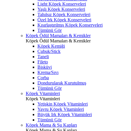
Light Köpek Konserveleri
Yaşlı Köpek Konserveleri
Tahılsız Köpek Konserveleri
Özel Irk Köpek Konserveleri
Kısırlaştırılmış Köpek Konserveleri
Tümünü Gör
Köpek Ödül Mamaları & Kemikler
Köpek Ödül Mamaları & Kemikler
Köpek Kemiği
Çubuk/Stick
Taneli
Fileto
Bisküvi
Krema/Sıvı
Çorba
Dondurularak Kurutulmuş
Tümünü Gör
Köpek Vitaminleri
Köpek Vitaminleri
Yetişkin Köpek Vitaminleri
Yavru Köpek Vitaminleri
Büyük Irk Köpek Vitaminleri
Tümünü Gör
Köpek Mama & Su Kapları
Köpek Mama & Su Kapları