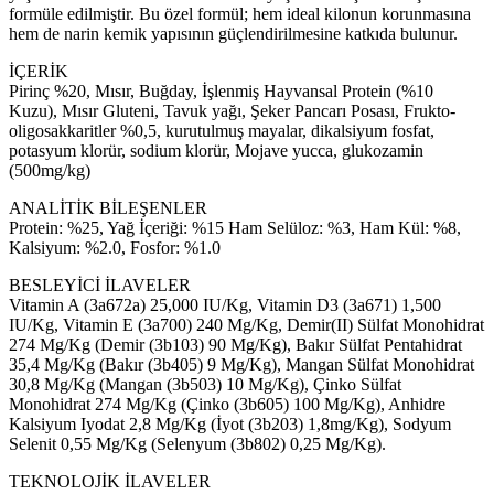
formüle edilmiştir. Bu özel formül; hem ideal kilonun korunmasına
hem de narin kemik yapısının güçlendirilmesine katkıda bulunur.
İÇERİK
Pirinç %20, Mısır, Buğday, İşlenmiş Hayvansal Protein (%10
Kuzu), Mısır Gluteni, Tavuk yağı, Şeker Pancarı Posası, Frukto-
oligosakkaritler %0,5, kurutulmuş mayalar, dikalsiyum fosfat,
potasyum klorür, sodium klorür, Mojave yucca, glukozamin
(500mg/kg)
ANALİTİK BİLEŞENLER
Protein: %25, Yağ İçeriği: %15 Ham Selüloz: %3, Ham Kül: %8,
Kalsiyum: %2.0, Fosfor: %1.0
BESLEYİCİ İLAVELER
Vitamin A (3a672a) 25,000 IU/Kg, Vitamin D3 (3a671) 1,500
IU/Kg, Vitamin E (3a700) 240 Mg/Kg, Demir(II) Sülfat Monohidrat
274 Mg/Kg (Demir (3b103) 90 Mg/Kg), Bakır Sülfat Pentahidrat
35,4 Mg/Kg (Bakır (3b405) 9 Mg/Kg), Mangan Sülfat Monohidrat
30,8 Mg/Kg (Mangan (3b503) 10 Mg/Kg), Çinko Sülfat
Monohidrat 274 Mg/Kg (Çinko (3b605) 100 Mg/Kg), Anhidre
Kalsiyum Iyodat 2,8 Mg/Kg (İyot (3b203) 1,8mg/Kg), Sodyum
Selenit 0,55 Mg/Kg (Selenyum (3b802) 0,25 Mg/Kg).
TEKNOLOJİK İLAVELER