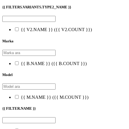
{{ FILTERS.VARIANTS.TYPE2_NAME }}
{{ V2.NAME }}
({{ V2.COUNT }})
Marka
{{ B.NAME }}
({{ B.COUNT }})
Model
{{ M.NAME }}
({{ M.COUNT }})
{{ FILTER.NAME }}