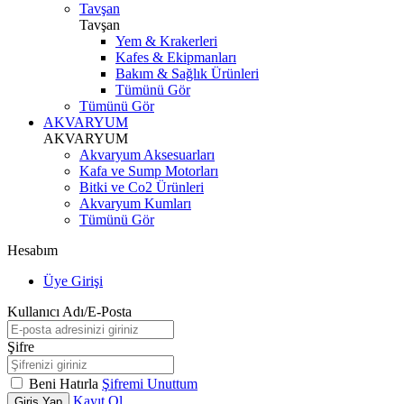
Tavşan
Tavşan
Yem & Krakerleri
Kafes & Ekipmanları
Bakım & Sağlık Ürünleri
Tümünü Gör
Tümünü Gör
AKVARYUM
AKVARYUM
Akvaryum Aksesuarları
Kafa ve Sump Motorları
Bitki ve Co2 Ürünleri
Akvaryum Kumları
Tümünü Gör
Hesabım
Üye Girişi
Kullanıcı Adı/E-Posta
Şifre
Beni Hatırla
Şifremi Unuttum
Kayıt Ol
Giriş Yap