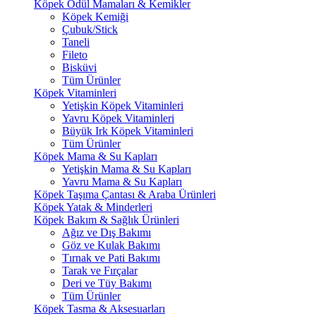
Köpek Ödül Mamaları & Kemikler
Köpek Kemiği
Çubuk/Stick
Taneli
Fileto
Bisküvi
Tüm Ürünler
Köpek Vitaminleri
Yetişkin Köpek Vitaminleri
Yavru Köpek Vitaminleri
Büyük Irk Köpek Vitaminleri
Tüm Ürünler
Köpek Mama & Su Kapları
Yetişkin Mama & Su Kapları
Yavru Mama & Su Kapları
Köpek Taşıma Çantası & Araba Ürünleri
Köpek Yatak & Minderleri
Köpek Bakım & Sağlık Ürünleri
Ağız ve Dış Bakımı
Göz ve Kulak Bakımı
Tırnak ve Pati Bakımı
Tarak ve Fırçalar
Deri ve Tüy Bakımı
Tüm Ürünler
Köpek Tasma & Aksesuarları