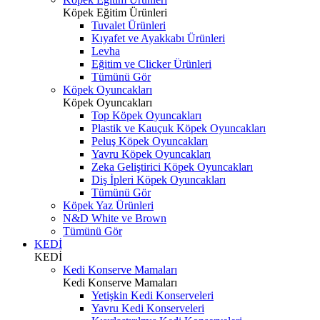
Köpek Eğitim Ürünleri
Tuvalet Ürünleri
Kıyafet ve Ayakkabı Ürünleri
Levha
Eğitim ve Clicker Ürünleri
Tümünü Gör
Köpek Oyuncakları
Köpek Oyuncakları
Top Köpek Oyuncakları
Plastik ve Kauçuk Köpek Oyuncakları
Peluş Köpek Oyuncakları
Yavru Köpek Oyuncakları
Zeka Geliştirici Köpek Oyuncakları
Diş İpleri Köpek Oyuncakları
Tümünü Gör
Köpek Yaz Ürünleri
N&D White ve Brown
Tümünü Gör
KEDİ
KEDİ
Kedi Konserve Mamaları
Kedi Konserve Mamaları
Yetişkin Kedi Konserveleri
Yavru Kedi Konserveleri