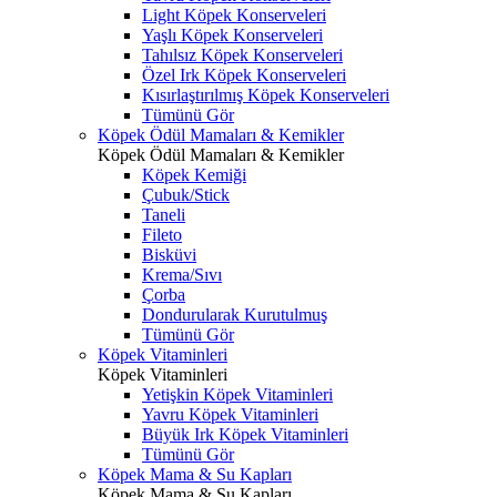
Light Köpek Konserveleri
Yaşlı Köpek Konserveleri
Tahılsız Köpek Konserveleri
Özel Irk Köpek Konserveleri
Kısırlaştırılmış Köpek Konserveleri
Tümünü Gör
Köpek Ödül Mamaları & Kemikler
Köpek Ödül Mamaları & Kemikler
Köpek Kemiği
Çubuk/Stick
Taneli
Fileto
Bisküvi
Krema/Sıvı
Çorba
Dondurularak Kurutulmuş
Tümünü Gör
Köpek Vitaminleri
Köpek Vitaminleri
Yetişkin Köpek Vitaminleri
Yavru Köpek Vitaminleri
Büyük Irk Köpek Vitaminleri
Tümünü Gör
Köpek Mama & Su Kapları
Köpek Mama & Su Kapları