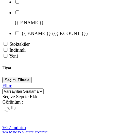
{{ F.NAME }}
{{ F.NAME }}
({{ F.COUNT }})
Stoktakiler
İndirimli
Yeni
Fiyat
Seçimi Filtrele
Filtre
Seç ve Sepete Ekle
Görünüm :
%
27
İndirim
YAKINDA GELECEK