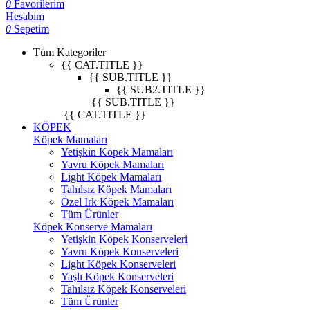
0
Favorilerim
Hesabım
0
Sepetim
Tüm Kategoriler
{{ CAT.TITLE }}
{{ SUB.TITLE }}
{{ SUB2.TITLE }}
{{ SUB.TITLE }}
{{ CAT.TITLE }}
KÖPEK
Köpek Mamaları
Yetişkin Köpek Mamaları
Yavru Köpek Mamaları
Light Köpek Mamaları
Tahılsız Köpek Mamaları
Özel Irk Köpek Mamaları
Tüm Ürünler
Köpek Konserve Mamaları
Yetişkin Köpek Konserveleri
Yavru Köpek Konserveleri
Light Köpek Konserveleri
Yaşlı Köpek Konserveleri
Tahılsız Köpek Konserveleri
Tüm Ürünler