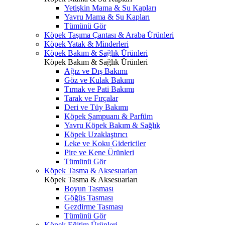
Yetişkin Mama & Su Kapları
Yavru Mama & Su Kapları
Tümünü Gör
Köpek Taşıma Çantası & Araba Ürünleri
Köpek Yatak & Minderleri
Köpek Bakım & Sağlık Ürünleri
Köpek Bakım & Sağlık Ürünleri
Ağız ve Dış Bakımı
Göz ve Kulak Bakımı
Tırnak ve Pati Bakımı
Tarak ve Fırçalar
Deri ve Tüy Bakımı
Köpek Şampuanı & Parfüm
Yavru Köpek Bakım & Sağlık
Köpek Uzaklaştırıcı
Leke ve Koku Gidericiler
Pire ve Kene Ürünleri
Tümünü Gör
Köpek Tasma & Aksesuarları
Köpek Tasma & Aksesuarları
Boyun Tasması
Göğüs Tasması
Gezdirme Tasması
Tümünü Gör
Köpek Eğitim Ürünleri