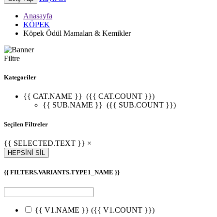
Anasayfa
KÖPEK
Köpek Ödül Mamaları & Kemikler
Filtre
Kategoriler
{{ CAT.NAME }}
({{ CAT.COUNT }})
{{ SUB.NAME }}
({{ SUB.COUNT }})
Seçilen Filtreler
{{ SELECTED.TEXT }} ×
HEPSİNİ SİL
{{ FILTERS.VARIANTS.TYPE1_NAME }}
{{ V1.NAME }}
({{ V1.COUNT }})