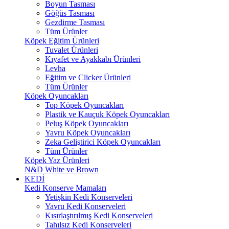
Boyun Tasması
Göğüs Tasması
Gezdirme Tasması
Tüm Ürünler
Köpek Eğitim Ürünleri
Tuvalet Ürünleri
Kıyafet ve Ayakkabı Ürünleri
Levha
Eğitim ve Clicker Ürünleri
Tüm Ürünler
Köpek Oyuncakları
Top Köpek Oyuncakları
Plastik ve Kauçuk Köpek Oyuncakları
Peluş Köpek Oyuncakları
Yavru Köpek Oyuncakları
Zeka Geliştirici Köpek Oyuncakları
Tüm Ürünler
Köpek Yaz Ürünleri
N&D White ve Brown
KEDİ
Kedi Konserve Mamaları
Yetişkin Kedi Konserveleri
Yavru Kedi Konserveleri
Kısırlaştırılmış Kedi Konserveleri
Tahılsız Kedi Konserveleri