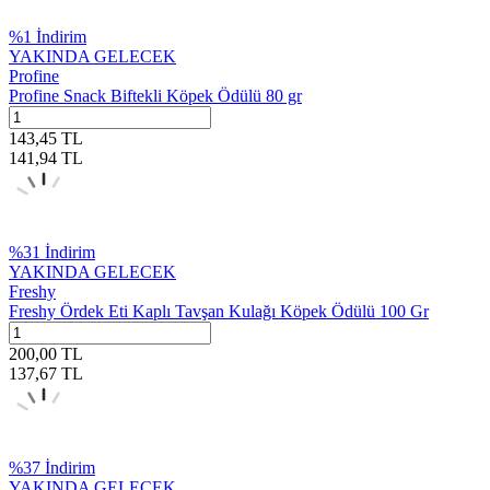
%
1
İndirim
YAKINDA GELECEK
Profine
Profine Snack Biftekli Köpek Ödülü 80 gr
143,45
TL
141,94
TL
%
31
İndirim
YAKINDA GELECEK
Freshy
Freshy Ördek Eti Kaplı Tavşan Kulağı Köpek Ödülü 100 Gr
200,00
TL
137,67
TL
%
37
İndirim
YAKINDA GELECEK