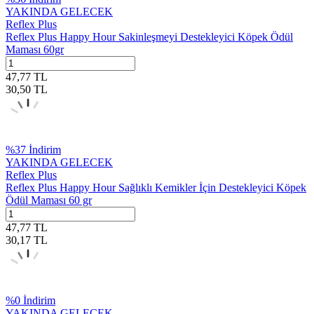
YAKINDA GELECEK
Reflex Plus
Reflex Plus Happy Hour Sakinleşmeyi Destekleyici Köpek Ödül
Maması 60gr
47,77
TL
30,50
TL
%
37
İndirim
YAKINDA GELECEK
Reflex Plus
Reflex Plus Happy Hour Sağlıklı Kemikler İçin Destekleyici Köpek
Ödül Maması 60 gr
47,77
TL
30,17
TL
%
0
İndirim
YAKINDA GELECEK