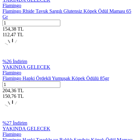
Flamingo
Flamingo Rhide Tavuk Sargılı Glutensiz Köpek Ödül Maması 65
Gr
154,38
TL
112,47
TL
%
26
İndirim
YAKINDA GELECEK
Flamingo
Flamingo Hapki Ördekli Yumuşak Köpek Ödülü 85gr
204,36
TL
150,76
TL
%
27
İndirim
YAKINDA GELECEK
Flamingo
Flamingo Hapki Tavuklu ve Balıklı Sandviç Köpek Ödül Maması