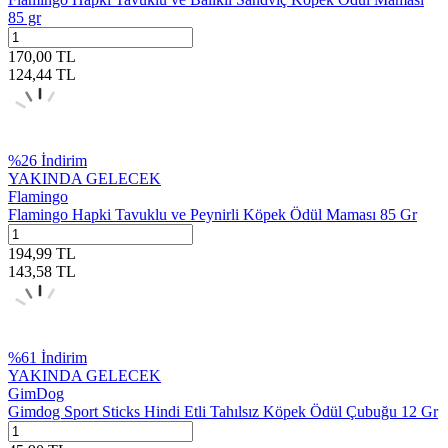
85 gr
170,00
TL
124,44
TL
%
26
İndirim
YAKINDA GELECEK
Flamingo
Flamingo Hapki Tavuklu ve Peynirli Köpek Ödül Maması 85 Gr
194,99
TL
143,58
TL
%
61
İndirim
YAKINDA GELECEK
GimDog
Gimdog Sport Sticks Hindi Etli Tahılsız Köpek Ödül Çubuğu 12 Gr