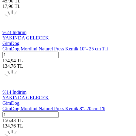
45,90
TL
17,96
TL
%
23
İndirim
YAKINDA GELECEK
GimDog
GimDog Mordimi Naturel Press Kemik 10''- 25 cm 1'li
174,94
TL
134,76
TL
%
14
İndirim
YAKINDA GELECEK
GimDog
GimDog Mordimi Naturel Press Kemik 8''- 20 cm 1'li
156,43
TL
134,76
TL