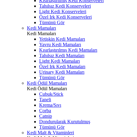
Kısırlaştırılmış Kedi Konserveleri
Tahılsız Kedi Konserveleri
Light Kedi Konserveleri
Özel Irk Kedi Konserveleri
Tümünü Gör
Kedi Mamaları
Kedi Mamaları
Yetişkin Kedi Mamaları
Yavru Kedi Mamaları
Kısırlaştırılmış Kedi Mamaları
Tahılsız Kedi Mamaları
Light Kedi Mamaları
Özel Irk Kedi Mamaları
Urinary Kedi Mamaları
Tümünü Gör
Kedi Ödül Mamaları
Kedi Ödül Mamaları
Çubuk/Stick
Taneli
Krema/Sıvı
Çorba
Catnip
Dondurularak Kurutulmuş
Tümünü Gör
Kedi Malt & Vitaminleri