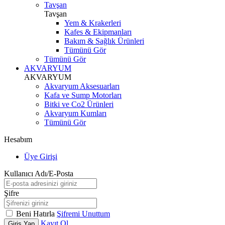
Tavşan
Tavşan
Yem & Krakerleri
Kafes & Ekipmanları
Bakım & Sağlık Ürünleri
Tümünü Gör
Tümünü Gör
AKVARYUM
AKVARYUM
Akvaryum Aksesuarları
Kafa ve Sump Motorları
Bitki ve Co2 Ürünleri
Akvaryum Kumları
Tümünü Gör
Hesabım
Üye Girişi
Kullanıcı Adı/E-Posta
Şifre
Beni Hatırla
Şifremi Unuttum
Kayıt Ol
Giriş Yap