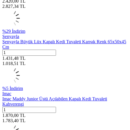
2.420,00
TL
2.827,34
TL
%
29
İndirim
Şenyayla
Şenyayla Büyük Lüx Kapalı Kedi Tuvaleti Karışık Renk 65x50x45
Cm
1.431,48
TL
1.018,51
TL
%
5
İndirim
Imac
Imac Maddy Junior Üstü Açılabilen Kapalı Kedi Tuvaleti
Kahverengi
1.870,00
TL
1.783,40
TL