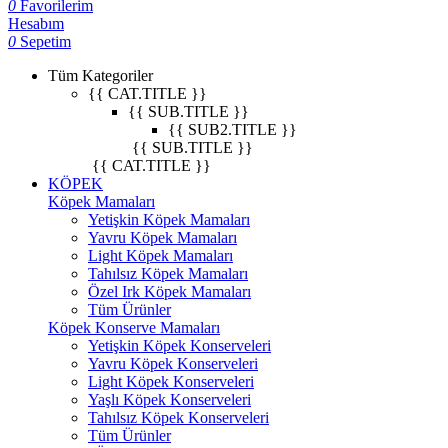
0
Favorilerim
Hesabım
0
Sepetim
Tüm Kategoriler
{{ CAT.TITLE }}
{{ SUB.TITLE }}
{{ SUB2.TITLE }}
{{ SUB.TITLE }}
{{ CAT.TITLE }}
KÖPEK
Köpek Mamaları
Yetişkin Köpek Mamaları
Yavru Köpek Mamaları
Light Köpek Mamaları
Tahılsız Köpek Mamaları
Özel Irk Köpek Mamaları
Tüm Ürünler
Köpek Konserve Mamaları
Yetişkin Köpek Konserveleri
Yavru Köpek Konserveleri
Light Köpek Konserveleri
Yaşlı Köpek Konserveleri
Tahılsız Köpek Konserveleri
Tüm Ürünler