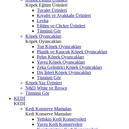
Köpek Eğitim Ürünleri
Tuvalet Ürünleri
Kıyafet ve Ayakkabı Ürünleri
Levha
Eğitim ve Clicker Ürünleri
Tümünü Gör
Köpek Oyuncakları
Köpek Oyuncakları
Top Köpek Oyuncakları
Plastik ve Kauçuk Köpek Oyuncakları
Peluş Köpek Oyuncakları
Yavru Köpek Oyuncakları
Zeka Geliştirici Köpek Oyuncakları
Diş İpleri Köpek Oyuncakları
Tümünü Gör
Köpek Yaz Ürünleri
N&D White ve Brown
Tümünü Gör
KEDİ
KEDİ
Kedi Konserve Mamaları
Kedi Konserve Mamaları
Yetişkin Kedi Konserveleri
Yavru Kedi Konserveleri