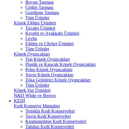
Boyun Tasması
Göğüs Tasması
Gezdirme Tasması
Tüm Ürünler
Köpek Eğitim Ürünleri
Tuvalet Ürünleri
Kıyafet ve Ayakkabı Ürünleri
Levha
Eğitim ve Clicker Ürünleri
Tüm Ürünler
Köpek Oyuncakları
Top Köpek Oyuncakları
Plastik ve Kauçuk Köpek Oyuncakları
Peluş Köpek Oyuncakları
Yavru Köpek Oyuncakları
Zeka Geliştirici Köpek Oyuncakları
Tüm Ürünler
Köpek Yaz Ürünleri
N&D White ve Brown
KEDİ
Kedi Konserve Mamaları
Yetişkin Kedi Konserveleri
Yavru Kedi Konserveleri
Kısırlaştırılmış Kedi Konserveleri
Tahılsız Kedi Konserveleri