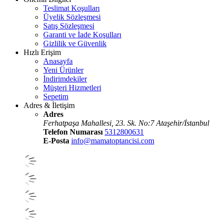
Teslimat Koşulları
Üyelik Sözleşmesi
Satış Sözleşmesi
Garanti ve İade Koşulları
Gizlilik ve Güvenlik
Hızlı Erişim
Anasayfa
Yeni Ürünler
İndirimdekiler
Müşteri Hizmetleri
Sepetim
Adres & İletişim
Adres
Ferhatpaşa Mahallesi, 23. Sk. No:7 Ataşehir/İstanbul
Telefon Numarası
5312800631
E-Posta
info@mamatoptancisi.com