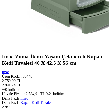
Imac Zuma İkinci Yaşam Çekmeceli Kapalı
Kedi Tuvaleti 40 X 42,5 X 56 cm
Imac
Ürün Kodu :
83448
2.750,00
TL
2.841,74
TL
%
0
İndirim
Havale Fiyatı :
2.784,91
TL
%2
İndirim
Daha Fazla
Imac
Daha Fazla
Kapalı Kedi Tuvaleti
Adet