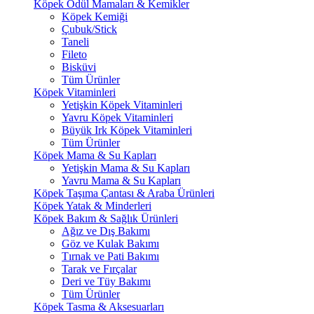
Köpek Ödül Mamaları & Kemikler
Köpek Kemiği
Çubuk/Stick
Taneli
Fileto
Bisküvi
Tüm Ürünler
Köpek Vitaminleri
Yetişkin Köpek Vitaminleri
Yavru Köpek Vitaminleri
Büyük Irk Köpek Vitaminleri
Tüm Ürünler
Köpek Mama & Su Kapları
Yetişkin Mama & Su Kapları
Yavru Mama & Su Kapları
Köpek Taşıma Çantası & Araba Ürünleri
Köpek Yatak & Minderleri
Köpek Bakım & Sağlık Ürünleri
Ağız ve Dış Bakımı
Göz ve Kulak Bakımı
Tırnak ve Pati Bakımı
Tarak ve Fırçalar
Deri ve Tüy Bakımı
Tüm Ürünler
Köpek Tasma & Aksesuarları