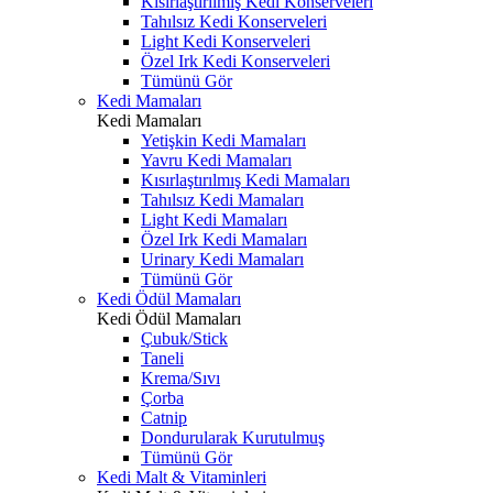
Kısırlaştırılmış Kedi Konserveleri
Tahılsız Kedi Konserveleri
Light Kedi Konserveleri
Özel Irk Kedi Konserveleri
Tümünü Gör
Kedi Mamaları
Kedi Mamaları
Yetişkin Kedi Mamaları
Yavru Kedi Mamaları
Kısırlaştırılmış Kedi Mamaları
Tahılsız Kedi Mamaları
Light Kedi Mamaları
Özel Irk Kedi Mamaları
Urinary Kedi Mamaları
Tümünü Gör
Kedi Ödül Mamaları
Kedi Ödül Mamaları
Çubuk/Stick
Taneli
Krema/Sıvı
Çorba
Catnip
Dondurularak Kurutulmuş
Tümünü Gör
Kedi Malt & Vitaminleri