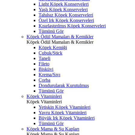
Light Köpek Konserveleri
Yaşlı Köpek Konserveleri
Tahılsız Köpek Konserveleri
Özel Irk Köpek Konserveleri
Kısırlaştırılmış Köpek Konserveleri
Tümünü Gör
Köpek Ödül Mamaları & Kemikler
Köpek Ödül Mamaları & Kemikler
Köpek Kemiği
Çubuk/Stick
Taneli
Fileto
Bisküvi
Krema/Sıvı
Çorba
Dondurularak Kurutulmuş
Tümünü Gör
Köpek Vitaminleri
Köpek Vitaminleri
Yetişkin Köpek Vitaminleri
Yavru Köpek Vitaminleri
Büyük Irk Köpek Vitaminleri
Tümünü Gör
Köpek Mama & Su Kapları
Köpek Mama & Su Kapları