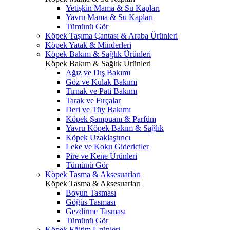
Yetişkin Mama & Su Kapları
Yavru Mama & Su Kapları
Tümünü Gör
Köpek Taşıma Çantası & Araba Ürünleri
Köpek Yatak & Minderleri
Köpek Bakım & Sağlık Ürünleri
Köpek Bakım & Sağlık Ürünleri
Ağız ve Dış Bakımı
Göz ve Kulak Bakımı
Tırnak ve Pati Bakımı
Tarak ve Fırçalar
Deri ve Tüy Bakımı
Köpek Şampuanı & Parfüm
Yavru Köpek Bakım & Sağlık
Köpek Uzaklaştırıcı
Leke ve Koku Gidericiler
Pire ve Kene Ürünleri
Tümünü Gör
Köpek Tasma & Aksesuarları
Köpek Tasma & Aksesuarları
Boyun Tasması
Göğüs Tasması
Gezdirme Tasması
Tümünü Gör
Köpek Eğitim Ürünleri