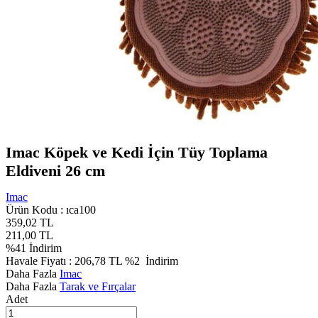
Imac Köpek ve Kedi İçin Tüy Toplama
Eldiveni 26 cm
Imac
Ürün Kodu :
ıca100
359,02
TL
211,00
TL
%
41
İndirim
Havale Fiyatı :
206,78
TL
%2
İndirim
Daha Fazla
Imac
Daha Fazla
Tarak ve Fırçalar
Adet