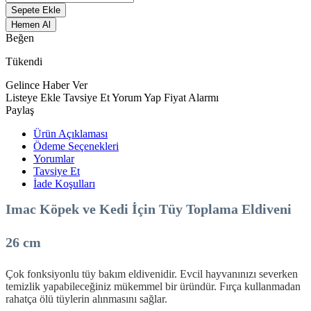
Sepete Ekle
Hemen Al
Beğen
Tükendi
Gelince Haber Ver
Listeye Ekle
Tavsiye Et
Yorum Yap
Fiyat Alarmı
Paylaş
Ürün Açıklaması
Ödeme Seçenekleri
Yorumlar
Tavsiye Et
İade Koşulları
Imac Köpek ve Kedi İçin Tüy Toplama Eldiveni
26 cm
Çok fonksiyonlu tüy bakım eldivenidir. Evcil hayvanınızı severken
temizlik yapabileceğiniz mükemmel bir üründür. Fırça kullanmadan
rahatça ölü tüylerin alınmasını sağlar.