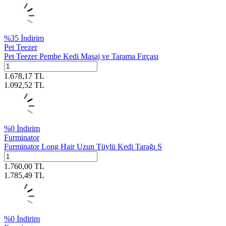
%
35
İndirim
Pet Teezer
Pet Teezer Pembe Kedi Masaj ve Tarama Fırçası
1.678,17
TL
1.092,52
TL
%
0
İndirim
Furminator
Furminator Long Hair Uzun Tüylü Kedi Tarağı S
1.760,00
TL
1.785,49
TL
%
0
İndirim