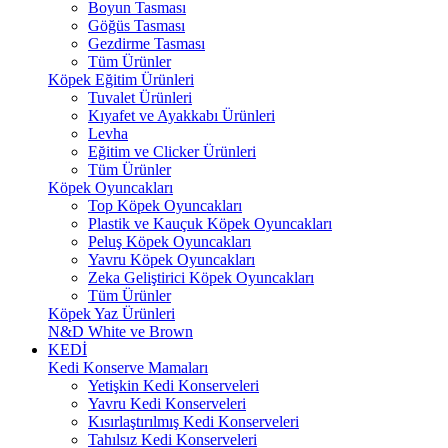
Boyun Tasması
Göğüs Tasması
Gezdirme Tasması
Tüm Ürünler
Köpek Eğitim Ürünleri
Tuvalet Ürünleri
Kıyafet ve Ayakkabı Ürünleri
Levha
Eğitim ve Clicker Ürünleri
Tüm Ürünler
Köpek Oyuncakları
Top Köpek Oyuncakları
Plastik ve Kauçuk Köpek Oyuncakları
Peluş Köpek Oyuncakları
Yavru Köpek Oyuncakları
Zeka Geliştirici Köpek Oyuncakları
Tüm Ürünler
Köpek Yaz Ürünleri
N&D White ve Brown
KEDİ
Kedi Konserve Mamaları
Yetişkin Kedi Konserveleri
Yavru Kedi Konserveleri
Kısırlaştırılmış Kedi Konserveleri
Tahılsız Kedi Konserveleri