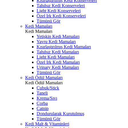
Kısırlaştırılmış Kedi Konserveleri
Tahılsız Kedi Konserveleri
Light Kedi Konserveleri
Özel Irk Kedi Konserveleri
Tümünü Gör
Kedi Mamaları
Kedi Mamaları
Yetişkin Kedi Mamaları
Yavru Kedi Mamaları
Kısırlaştırılmış Kedi Mamaları
Tahılsız Kedi Mamaları
Light Kedi Mamaları
Özel Irk Kedi Mamaları
Urinary Kedi Mamaları
Tümünü Gör
Kedi Ödül Mamaları
Kedi Ödül Mamaları
Çubuk/Stick
Taneli
Krema/Sıvı
Çorba
Catnip
Dondurularak Kurutulmuş
Tümünü Gör
Kedi Malt & Vitaminleri