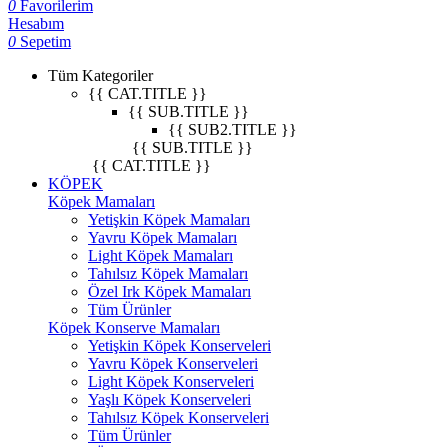
0
Favorilerim
Hesabım
0
Sepetim
Tüm Kategoriler
{{ CAT.TITLE }}
{{ SUB.TITLE }}
{{ SUB2.TITLE }}
{{ SUB.TITLE }}
{{ CAT.TITLE }}
KÖPEK
Köpek Mamaları
Yetişkin Köpek Mamaları
Yavru Köpek Mamaları
Light Köpek Mamaları
Tahılsız Köpek Mamaları
Özel Irk Köpek Mamaları
Tüm Ürünler
Köpek Konserve Mamaları
Yetişkin Köpek Konserveleri
Yavru Köpek Konserveleri
Light Köpek Konserveleri
Yaşlı Köpek Konserveleri
Tahılsız Köpek Konserveleri
Tüm Ürünler