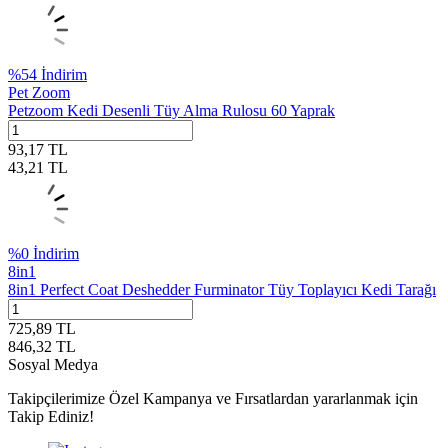
%
54
İndirim
Pet Zoom
Petzoom Kedi Desenli Tüy Alma Rulosu 60 Yaprak
93,17
TL
43,21
TL
%
0
İndirim
8in1
8in1 Perfect Coat Deshedder Furminator Tüy Toplayıcı Kedi Tarağı
725,89
TL
846,32
TL
Sosyal Medya
Takipçilerimize Özel Kampanya ve Fırsatlardan yararlanmak için
Takip Ediniz!