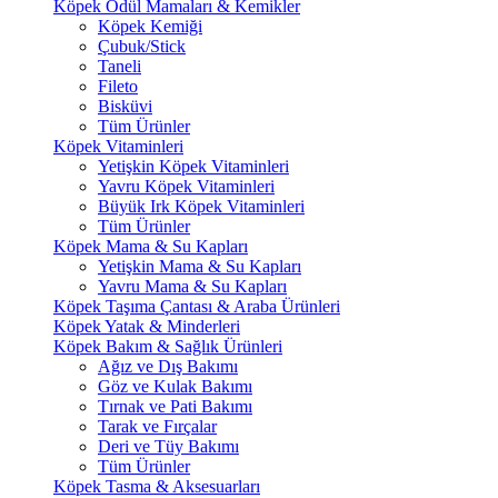
Köpek Ödül Mamaları & Kemikler
Köpek Kemiği
Çubuk/Stick
Taneli
Fileto
Bisküvi
Tüm Ürünler
Köpek Vitaminleri
Yetişkin Köpek Vitaminleri
Yavru Köpek Vitaminleri
Büyük Irk Köpek Vitaminleri
Tüm Ürünler
Köpek Mama & Su Kapları
Yetişkin Mama & Su Kapları
Yavru Mama & Su Kapları
Köpek Taşıma Çantası & Araba Ürünleri
Köpek Yatak & Minderleri
Köpek Bakım & Sağlık Ürünleri
Ağız ve Dış Bakımı
Göz ve Kulak Bakımı
Tırnak ve Pati Bakımı
Tarak ve Fırçalar
Deri ve Tüy Bakımı
Tüm Ürünler
Köpek Tasma & Aksesuarları