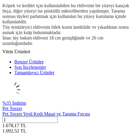
Köpek ve kediler için kullanılabilen bu eldivenin bir yüzeyi kauçuk
fırça, diğer yüzeyi ise püsküllü mikrofiberden yapılmıştır. Tarama
sonrası tüyleri parlatmak için kullanılan bu yüzey kurulama içinde
kullanılabilir.
Tüy temizleyici eldivenin bilek kısmı lastiklidir ve yıkadıktan sonra
asmak için kulp bulunmaktadır.
İmac tüy bakım eldiveni 18 cm genişliğinde ve 26 cm
uzunluğundadır.
Vitrin Ürünleri
Benzer Ürünler
Son İncelenenler
Tamamlayıcı Ürünler
%
35
İndirim
Pet Teezer
Pet Teezer Yeşil Kedi Masaj ve Tarama Fırçası
1.678,17
TL
1.092,52
TL