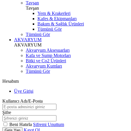
Tavşan
Tavşan
Yem & Krakerleri
Kafes & Ekipmanları
Bakım & Sağlık Ürünleri
Tümünü Gör
Tümünü Gör
AKVARYUM
AKVARYUM
Akvaryum Aksesuarları
Kafa ve Sump Motorları
Bitki ve Co2 Ürünleri
Akvaryum Kumları
Tümünü Gör
Hesabım
Üye Girişi
Kullanıcı Adı/E-Posta
Şifre
Beni Hatırla
Şifremi Unuttum
Kayıt Ol
Giriş Yap