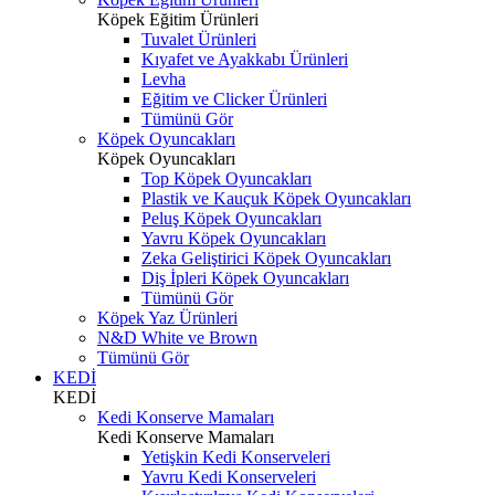
Köpek Eğitim Ürünleri
Tuvalet Ürünleri
Kıyafet ve Ayakkabı Ürünleri
Levha
Eğitim ve Clicker Ürünleri
Tümünü Gör
Köpek Oyuncakları
Köpek Oyuncakları
Top Köpek Oyuncakları
Plastik ve Kauçuk Köpek Oyuncakları
Peluş Köpek Oyuncakları
Yavru Köpek Oyuncakları
Zeka Geliştirici Köpek Oyuncakları
Diş İpleri Köpek Oyuncakları
Tümünü Gör
Köpek Yaz Ürünleri
N&D White ve Brown
Tümünü Gör
KEDİ
KEDİ
Kedi Konserve Mamaları
Kedi Konserve Mamaları
Yetişkin Kedi Konserveleri
Yavru Kedi Konserveleri