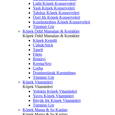
Light Köpek Konserveleri
Yaşlı Köpek Konserveleri
Tahılsız Köpek Konserveleri
Özel Irk Köpek Konserveleri
Kısırlaştırılmış Köpek Konserveleri
Tümünü Gör
Köpek Ödül Mamaları & Kemikler
Köpek Ödül Mamaları & Kemikler
Köpek Kemiği
Çubuk/Stick
Taneli
Fileto
Bisküvi
Krema/Sıvı
Çorba
Dondurularak Kurutulmuş
Tümünü Gör
Köpek Vitaminleri
Köpek Vitaminleri
Yetişkin Köpek Vitaminleri
Yavru Köpek Vitaminleri
Büyük Irk Köpek Vitaminleri
Tümünü Gör
Köpek Mama & Su Kapları
Köpek Mama & Su Kapları