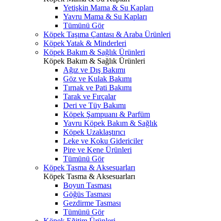
Yetişkin Mama & Su Kapları
Yavru Mama & Su Kapları
Tümünü Gör
Köpek Taşıma Çantası & Araba Ürünleri
Köpek Yatak & Minderleri
Köpek Bakım & Sağlık Ürünleri
Köpek Bakım & Sağlık Ürünleri
Ağız ve Dış Bakımı
Göz ve Kulak Bakımı
Tırnak ve Pati Bakımı
Tarak ve Fırçalar
Deri ve Tüy Bakımı
Köpek Şampuanı & Parfüm
Yavru Köpek Bakım & Sağlık
Köpek Uzaklaştırıcı
Leke ve Koku Gidericiler
Pire ve Kene Ürünleri
Tümünü Gör
Köpek Tasma & Aksesuarları
Köpek Tasma & Aksesuarları
Boyun Tasması
Göğüs Tasması
Gezdirme Tasması
Tümünü Gör
Köpek Eğitim Ürünleri