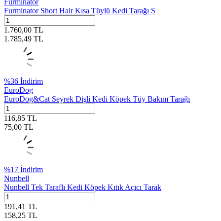
Furminator
Furminator Short Hair Kısa Tüylü Kedi Tarağı S
1.760,00
TL
1.785,49
TL
%
36
İndirim
EuroDog
EuroDog&Cat Seyrek Dişli Kedi Köpek Tüy Bakım Tarağı
116,85
TL
75,00
TL
%
17
İndirim
Nunbell
Nunbell Tek Taraflı Kedi Köpek Kıtık Açıcı Tarak
191,41
TL
158,25
TL