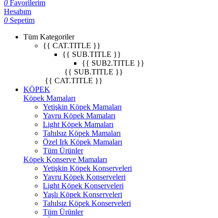
0
Favorilerim
Hesabım
0
Sepetim
Tüm Kategoriler
{{ CAT.TITLE }}
{{ SUB.TITLE }}
{{ SUB2.TITLE }}
{{ SUB.TITLE }}
{{ CAT.TITLE }}
KÖPEK
Köpek Mamaları
Yetişkin Köpek Mamaları
Yavru Köpek Mamaları
Light Köpek Mamaları
Tahılsız Köpek Mamaları
Özel Irk Köpek Mamaları
Tüm Ürünler
Köpek Konserve Mamaları
Yetişkin Köpek Konserveleri
Yavru Köpek Konserveleri
Light Köpek Konserveleri
Yaşlı Köpek Konserveleri
Tahılsız Köpek Konserveleri
Tüm Ürünler