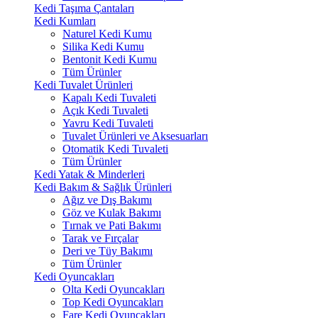
Kedi Taşıma Çantaları
Kedi Kumları
Naturel Kedi Kumu
Silika Kedi Kumu
Bentonit Kedi Kumu
Tüm Ürünler
Kedi Tuvalet Ürünleri
Kapalı Kedi Tuvaleti
Açık Kedi Tuvaleti
Yavru Kedi Tuvaleti
Tuvalet Ürünleri ve Aksesuarları
Otomatik Kedi Tuvaleti
Tüm Ürünler
Kedi Yatak & Minderleri
Kedi Bakım & Sağlık Ürünleri
Ağız ve Dış Bakımı
Göz ve Kulak Bakımı
Tırnak ve Pati Bakımı
Tarak ve Fırçalar
Deri ve Tüy Bakımı
Tüm Ürünler
Kedi Oyuncakları
Olta Kedi Oyuncakları
Top Kedi Oyuncakları
Fare Kedi Oyuncakları