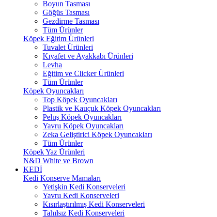
Boyun Tasması
Göğüs Tasması
Gezdirme Tasması
Tüm Ürünler
Köpek Eğitim Ürünleri
Tuvalet Ürünleri
Kıyafet ve Ayakkabı Ürünleri
Levha
Eğitim ve Clicker Ürünleri
Tüm Ürünler
Köpek Oyuncakları
Top Köpek Oyuncakları
Plastik ve Kauçuk Köpek Oyuncakları
Peluş Köpek Oyuncakları
Yavru Köpek Oyuncakları
Zeka Geliştirici Köpek Oyuncakları
Tüm Ürünler
Köpek Yaz Ürünleri
N&D White ve Brown
KEDİ
Kedi Konserve Mamaları
Yetişkin Kedi Konserveleri
Yavru Kedi Konserveleri
Kısırlaştırılmış Kedi Konserveleri
Tahılsız Kedi Konserveleri