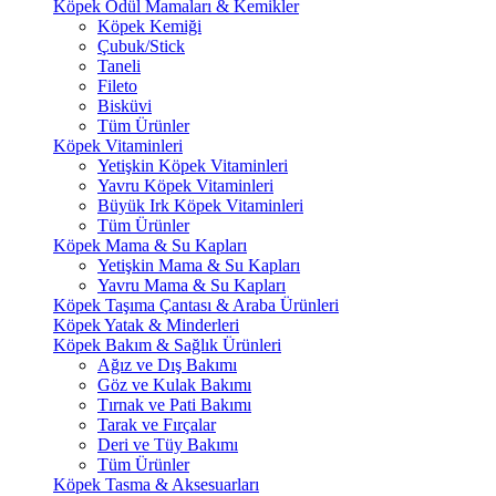
Köpek Ödül Mamaları & Kemikler
Köpek Kemiği
Çubuk/Stick
Taneli
Fileto
Bisküvi
Tüm Ürünler
Köpek Vitaminleri
Yetişkin Köpek Vitaminleri
Yavru Köpek Vitaminleri
Büyük Irk Köpek Vitaminleri
Tüm Ürünler
Köpek Mama & Su Kapları
Yetişkin Mama & Su Kapları
Yavru Mama & Su Kapları
Köpek Taşıma Çantası & Araba Ürünleri
Köpek Yatak & Minderleri
Köpek Bakım & Sağlık Ürünleri
Ağız ve Dış Bakımı
Göz ve Kulak Bakımı
Tırnak ve Pati Bakımı
Tarak ve Fırçalar
Deri ve Tüy Bakımı
Tüm Ürünler
Köpek Tasma & Aksesuarları