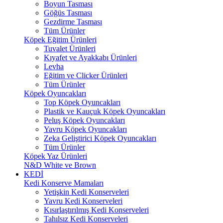
Boyun Tasması
Göğüs Tasması
Gezdirme Tasması
Tüm Ürünler
Köpek Eğitim Ürünleri
Tuvalet Ürünleri
Kıyafet ve Ayakkabı Ürünleri
Levha
Eğitim ve Clicker Ürünleri
Tüm Ürünler
Köpek Oyuncakları
Top Köpek Oyuncakları
Plastik ve Kauçuk Köpek Oyuncakları
Peluş Köpek Oyuncakları
Yavru Köpek Oyuncakları
Zeka Geliştirici Köpek Oyuncakları
Tüm Ürünler
Köpek Yaz Ürünleri
N&D White ve Brown
KEDİ
Kedi Konserve Mamaları
Yetişkin Kedi Konserveleri
Yavru Kedi Konserveleri
Kısırlaştırılmış Kedi Konserveleri
Tahılsız Kedi Konserveleri