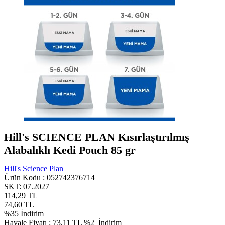
Hill's SCIENCE PLAN Kısırlaştırılmış
Alabalıklı Kedi Pouch 85 gr
Hill's Science Plan
Ürün Kodu :
052742376714
SKT: 07.2027
114,29
TL
74,60
TL
%
35
İndirim
Havale Fiyatı :
73,11
TL
%2
İndirim