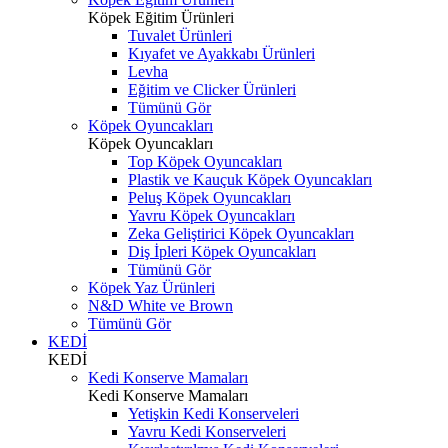
Köpek Eğitim Ürünleri
Tuvalet Ürünleri
Kıyafet ve Ayakkabı Ürünleri
Levha
Eğitim ve Clicker Ürünleri
Tümünü Gör
Köpek Oyuncakları
Köpek Oyuncakları
Top Köpek Oyuncakları
Plastik ve Kauçuk Köpek Oyuncakları
Peluş Köpek Oyuncakları
Yavru Köpek Oyuncakları
Zeka Geliştirici Köpek Oyuncakları
Diş İpleri Köpek Oyuncakları
Tümünü Gör
Köpek Yaz Ürünleri
N&D White ve Brown
Tümünü Gör
KEDİ
KEDİ
Kedi Konserve Mamaları
Kedi Konserve Mamaları
Yetişkin Kedi Konserveleri
Yavru Kedi Konserveleri