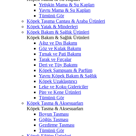
Yetişkin Mama & Su Kapları
Yavru Mama & Su Kapları
Tümünü Gör
Köpek Taşıma Çantası & Araba Ürünleri
Köpek Yatak & Minderleri
Köpek Bakım & Sağlık Ürünleri
Köpek Bakım & Sağlık Ürünleri
Ağız ve Dış Bakımı
Göz ve Kulak Bakımı
Tırnak ve Pati Bakımı
Tarak ve Fırçalar
Deri ve Tüy Bakımı
Köpek Şampuanı & Parfüm
Yavru Köpek Bakım & Sağlık
Köpek Uzaklaştırıcı
Leke ve Koku Gidericiler
Pire ve Kene Ürünleri
Tümünü Gör
Köpek Tasma & Aksesuarları
Köpek Tasma & Aksesuarları
Boyun Tasması
Göğüs Tasması
Gezdirme Tasması
Tümünü Gör
Köpek Eğitim Ürünleri