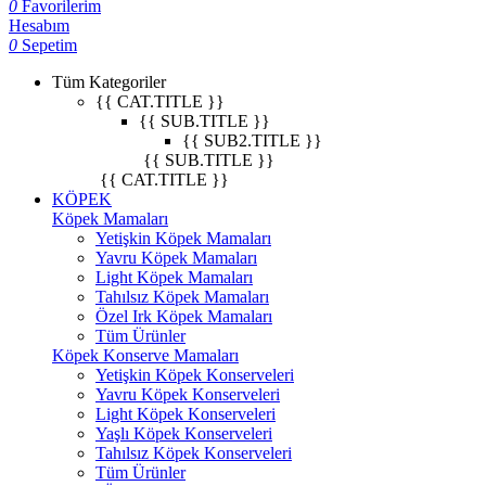
0
Favorilerim
Hesabım
0
Sepetim
Tüm Kategoriler
{{ CAT.TITLE }}
{{ SUB.TITLE }}
{{ SUB2.TITLE }}
{{ SUB.TITLE }}
{{ CAT.TITLE }}
KÖPEK
Köpek Mamaları
Yetişkin Köpek Mamaları
Yavru Köpek Mamaları
Light Köpek Mamaları
Tahılsız Köpek Mamaları
Özel Irk Köpek Mamaları
Tüm Ürünler
Köpek Konserve Mamaları
Yetişkin Köpek Konserveleri
Yavru Köpek Konserveleri
Light Köpek Konserveleri
Yaşlı Köpek Konserveleri
Tahılsız Köpek Konserveleri
Tüm Ürünler