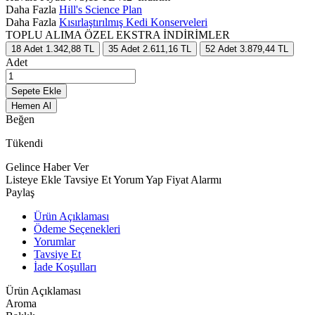
Daha Fazla
Hill's Science Plan
Daha Fazla
Kısırlaştırılmış Kedi Konserveleri
TOPLU ALIMA ÖZEL EKSTRA İNDİRİMLER
18
Adet
1.342,88 TL
35
Adet
2.611,16 TL
52
Adet
3.879,44 TL
Adet
Sepete Ekle
Hemen Al
Beğen
Tükendi
Gelince Haber Ver
Listeye Ekle
Tavsiye Et
Yorum Yap
Fiyat Alarmı
Paylaş
Ürün Açıklaması
Ödeme Seçenekleri
Yorumlar
Tavsiye Et
İade Koşulları
Ürün Açıklaması
Aroma