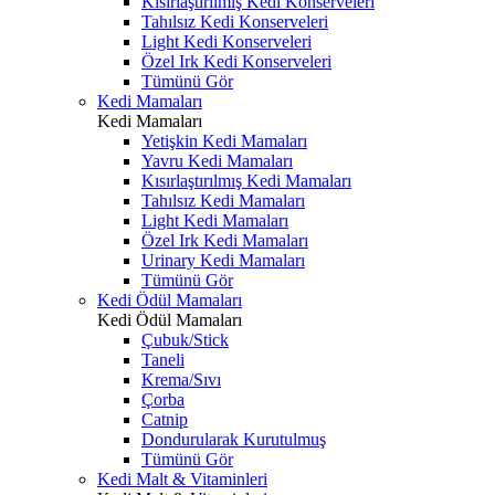
Kısırlaştırılmış Kedi Konserveleri
Tahılsız Kedi Konserveleri
Light Kedi Konserveleri
Özel Irk Kedi Konserveleri
Tümünü Gör
Kedi Mamaları
Kedi Mamaları
Yetişkin Kedi Mamaları
Yavru Kedi Mamaları
Kısırlaştırılmış Kedi Mamaları
Tahılsız Kedi Mamaları
Light Kedi Mamaları
Özel Irk Kedi Mamaları
Urinary Kedi Mamaları
Tümünü Gör
Kedi Ödül Mamaları
Kedi Ödül Mamaları
Çubuk/Stick
Taneli
Krema/Sıvı
Çorba
Catnip
Dondurularak Kurutulmuş
Tümünü Gör
Kedi Malt & Vitaminleri