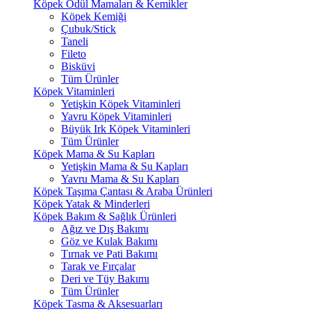
Köpek Ödül Mamaları & Kemikler
Köpek Kemiği
Çubuk/Stick
Taneli
Fileto
Bisküvi
Tüm Ürünler
Köpek Vitaminleri
Yetişkin Köpek Vitaminleri
Yavru Köpek Vitaminleri
Büyük Irk Köpek Vitaminleri
Tüm Ürünler
Köpek Mama & Su Kapları
Yetişkin Mama & Su Kapları
Yavru Mama & Su Kapları
Köpek Taşıma Çantası & Araba Ürünleri
Köpek Yatak & Minderleri
Köpek Bakım & Sağlık Ürünleri
Ağız ve Dış Bakımı
Göz ve Kulak Bakımı
Tırnak ve Pati Bakımı
Tarak ve Fırçalar
Deri ve Tüy Bakımı
Tüm Ürünler
Köpek Tasma & Aksesuarları