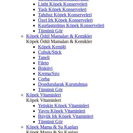
Light Köpek Konserveleri
Yaşlı Köpek Konserveleri
Tahılsız Köpek Konserveleri
Özel Irk Köpek Konserveleri
Kısırlaştırılmış Köpek Konserveleri
Tümünü Gör
Köpek Ödül Mamaları & Kemikler
Köpek Ödül Mamaları & Kemikler
Köpek Kemiği
Çubuk/Stick
Taneli
Fileto
Bisküvi
Krema/Sıvı
Çorba
Dondurularak Kurutulmuş
Tümünü Gör
Köpek Vitaminleri
Köpek Vitaminleri
Yetişkin Köpek Vitaminleri
Yavru Köpek Vitaminleri
Büyük Irk Köpek Vitaminleri
Tümünü Gör
Köpek Mama & Su Kapları
Köpek Mama & Su Kapları