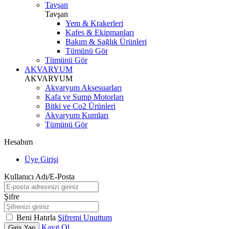
Tavşan
Tavşan
Yem & Krakerleri
Kafes & Ekipmanları
Bakım & Sağlık Ürünleri
Tümünü Gör
Tümünü Gör
AKVARYUM
AKVARYUM
Akvaryum Aksesuarları
Kafa ve Sump Motorları
Bitki ve Co2 Ürünleri
Akvaryum Kumları
Tümünü Gör
Hesabım
Üye Girişi
Kullanıcı Adı/E-Posta
Şifre
Beni Hatırla
Şifremi Unuttum
Kayıt Ol
Giriş Yap