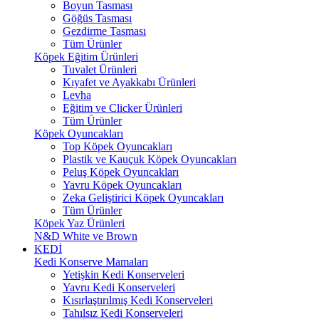
Boyun Tasması
Göğüs Tasması
Gezdirme Tasması
Tüm Ürünler
Köpek Eğitim Ürünleri
Tuvalet Ürünleri
Kıyafet ve Ayakkabı Ürünleri
Levha
Eğitim ve Clicker Ürünleri
Tüm Ürünler
Köpek Oyuncakları
Top Köpek Oyuncakları
Plastik ve Kauçuk Köpek Oyuncakları
Peluş Köpek Oyuncakları
Yavru Köpek Oyuncakları
Zeka Geliştirici Köpek Oyuncakları
Tüm Ürünler
Köpek Yaz Ürünleri
N&D White ve Brown
KEDİ
Kedi Konserve Mamaları
Yetişkin Kedi Konserveleri
Yavru Kedi Konserveleri
Kısırlaştırılmış Kedi Konserveleri
Tahılsız Kedi Konserveleri