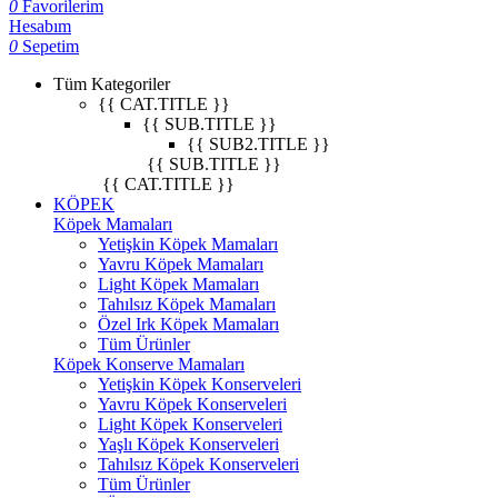
0
Favorilerim
Hesabım
0
Sepetim
Tüm Kategoriler
{{ CAT.TITLE }}
{{ SUB.TITLE }}
{{ SUB2.TITLE }}
{{ SUB.TITLE }}
{{ CAT.TITLE }}
KÖPEK
Köpek Mamaları
Yetişkin Köpek Mamaları
Yavru Köpek Mamaları
Light Köpek Mamaları
Tahılsız Köpek Mamaları
Özel Irk Köpek Mamaları
Tüm Ürünler
Köpek Konserve Mamaları
Yetişkin Köpek Konserveleri
Yavru Köpek Konserveleri
Light Köpek Konserveleri
Yaşlı Köpek Konserveleri
Tahılsız Köpek Konserveleri
Tüm Ürünler