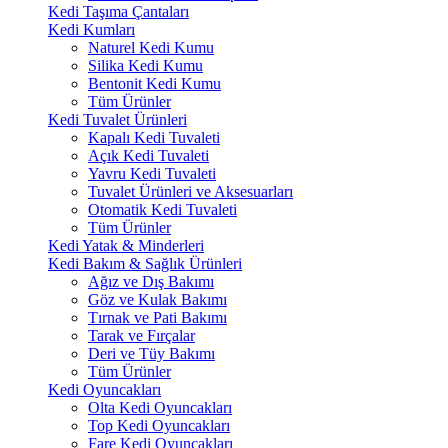
Kedi Taşıma Çantaları
Kedi Kumları
Naturel Kedi Kumu
Silika Kedi Kumu
Bentonit Kedi Kumu
Tüm Ürünler
Kedi Tuvalet Ürünleri
Kapalı Kedi Tuvaleti
Açık Kedi Tuvaleti
Yavru Kedi Tuvaleti
Tuvalet Ürünleri ve Aksesuarları
Otomatik Kedi Tuvaleti
Tüm Ürünler
Kedi Yatak & Minderleri
Kedi Bakım & Sağlık Ürünleri
Ağız ve Dış Bakımı
Göz ve Kulak Bakımı
Tırnak ve Pati Bakımı
Tarak ve Fırçalar
Deri ve Tüy Bakımı
Tüm Ürünler
Kedi Oyuncakları
Olta Kedi Oyuncakları
Top Kedi Oyuncakları
Fare Kedi Oyuncakları