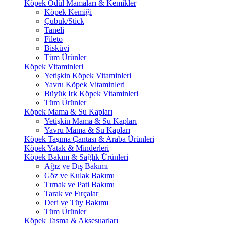
Köpek Ödül Mamaları & Kemikler
Köpek Kemiği
Çubuk/Stick
Taneli
Fileto
Bisküvi
Tüm Ürünler
Köpek Vitaminleri
Yetişkin Köpek Vitaminleri
Yavru Köpek Vitaminleri
Büyük Irk Köpek Vitaminleri
Tüm Ürünler
Köpek Mama & Su Kapları
Yetişkin Mama & Su Kapları
Yavru Mama & Su Kapları
Köpek Taşıma Çantası & Araba Ürünleri
Köpek Yatak & Minderleri
Köpek Bakım & Sağlık Ürünleri
Ağız ve Dış Bakımı
Göz ve Kulak Bakımı
Tırnak ve Pati Bakımı
Tarak ve Fırçalar
Deri ve Tüy Bakımı
Tüm Ürünler
Köpek Tasma & Aksesuarları