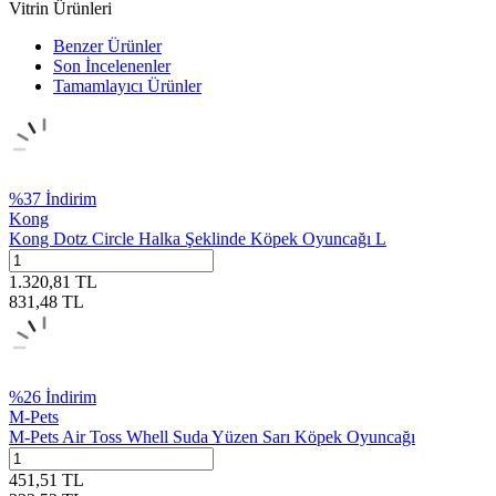
Vitrin Ürünleri
Benzer Ürünler
Son İncelenenler
Tamamlayıcı Ürünler
%
37
İndirim
Kong
Kong Dotz Circle Halka Şeklinde Köpek Oyuncağı L
1.320,81
TL
831,48
TL
%
26
İndirim
M-Pets
M-Pets Air Toss Whell Suda Yüzen Sarı Köpek Oyuncağı
451,51
TL