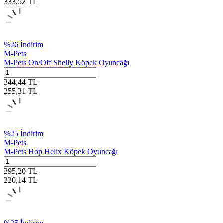
333,52
TL
%
26
İndirim
M-Pets
M-Pets On/Off Shelly Köpek Oyuncağı
344,44
TL
255,31
TL
%
25
İndirim
M-Pets
M-Pets Hop Helix Köpek Oyuncağı
295,20
TL
220,14
TL
%
25
İndirim