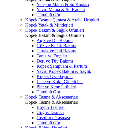
Yetişkin Mama & Su Kapları
Yavru Mama & Su Kapları
Tümünü Gör
Köpek Taşıma Çantası & Araba Ürünleri
Köpek Yatak & Minderleri
Köpek Bakım & Sağlık Ürünleri
Köpek Bakım & Sağlık Ürünleri
Ağız ve Dış Bakımı
Göz ve Kulak Bakımı
Tırnak ve Pati Bakımı
Tarak ve Fırçalar
Deri ve Tüy Bakımı
Köpek Şampuanı & Parfüm
Yavru Köpek Bakım & Sağlık
Köpek Uzaklaştırıcı
Leke ve Koku Gidericiler
Pire ve Kene Ürünleri
Tümünü Gör
Köpek Tasma & Aksesuarları
Köpek Tasma & Aksesuarları
Boyun Tasması
Göğüs Tasması
Gezdirme Tasması
Tümünü Gör
Köpek Eğitim Ürünleri