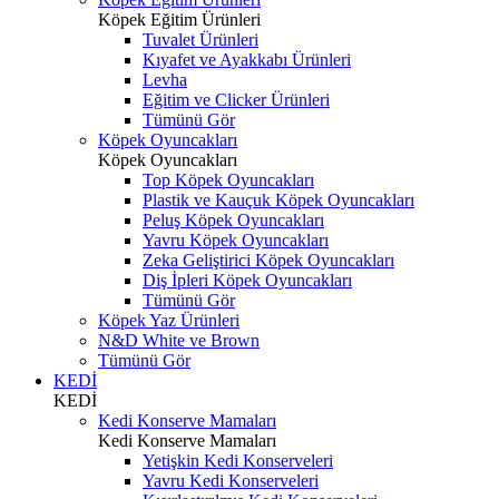
Köpek Eğitim Ürünleri
Tuvalet Ürünleri
Kıyafet ve Ayakkabı Ürünleri
Levha
Eğitim ve Clicker Ürünleri
Tümünü Gör
Köpek Oyuncakları
Köpek Oyuncakları
Top Köpek Oyuncakları
Plastik ve Kauçuk Köpek Oyuncakları
Peluş Köpek Oyuncakları
Yavru Köpek Oyuncakları
Zeka Geliştirici Köpek Oyuncakları
Diş İpleri Köpek Oyuncakları
Tümünü Gör
Köpek Yaz Ürünleri
N&D White ve Brown
Tümünü Gör
KEDİ
KEDİ
Kedi Konserve Mamaları
Kedi Konserve Mamaları
Yetişkin Kedi Konserveleri
Yavru Kedi Konserveleri