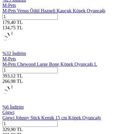
M-Pets
M-Pets Venus Ödül Hazneli Kauçuk Köpek Oyuncağı
179,40
TL
134,75
TL
%
32
İndirim
M-Pets
M-Pets Chewood Large Bone Köpek Oyuncağı L
393,12
TL
266,98
TL
%
6
İndirim
Gigwi
Gigwi Johnny Stick Kemik 15 cm Köpek Oyuncağı
329,90
TL