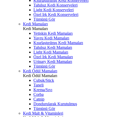
Kısırlaştırılmış Kedi Konserveleri
Tahılsız Kedi Konserveleri
Light Kedi Konserveleri
Özel Irk Kedi Konserveleri
Tümünü Gör
Kedi Mamaları
Kedi Mamaları
Yetişkin Kedi Mamaları
Yavru Kedi Mamaları
Kısırlaştırılmış Kedi Mamaları
Tahılsız Kedi Mamaları
Light Kedi Mamaları
Özel Irk Kedi Mamaları
Urinary Kedi Mamaları
Tümünü Gör
Kedi Ödül Mamaları
Kedi Ödül Mamaları
Çubuk/Stick
Taneli
Krema/Sıvı
Çorba
Catnip
Dondurularak Kurutulmuş
Tümünü Gör
Kedi Malt & Vitaminleri