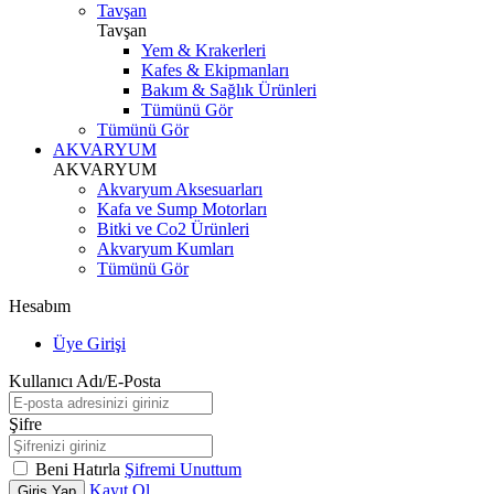
Tavşan
Tavşan
Yem & Krakerleri
Kafes & Ekipmanları
Bakım & Sağlık Ürünleri
Tümünü Gör
Tümünü Gör
AKVARYUM
AKVARYUM
Akvaryum Aksesuarları
Kafa ve Sump Motorları
Bitki ve Co2 Ürünleri
Akvaryum Kumları
Tümünü Gör
Hesabım
Üye Girişi
Kullanıcı Adı/E-Posta
Şifre
Beni Hatırla
Şifremi Unuttum
Kayıt Ol
Giriş Yap