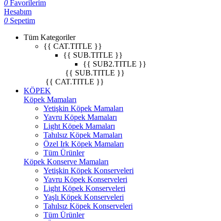
0
Favorilerim
Hesabım
0
Sepetim
Tüm Kategoriler
{{ CAT.TITLE }}
{{ SUB.TITLE }}
{{ SUB2.TITLE }}
{{ SUB.TITLE }}
{{ CAT.TITLE }}
KÖPEK
Köpek Mamaları
Yetişkin Köpek Mamaları
Yavru Köpek Mamaları
Light Köpek Mamaları
Tahılsız Köpek Mamaları
Özel Irk Köpek Mamaları
Tüm Ürünler
Köpek Konserve Mamaları
Yetişkin Köpek Konserveleri
Yavru Köpek Konserveleri
Light Köpek Konserveleri
Yaşlı Köpek Konserveleri
Tahılsız Köpek Konserveleri
Tüm Ürünler