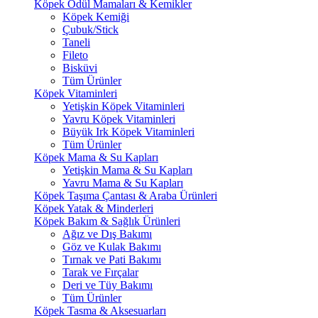
Köpek Ödül Mamaları & Kemikler
Köpek Kemiği
Çubuk/Stick
Taneli
Fileto
Bisküvi
Tüm Ürünler
Köpek Vitaminleri
Yetişkin Köpek Vitaminleri
Yavru Köpek Vitaminleri
Büyük Irk Köpek Vitaminleri
Tüm Ürünler
Köpek Mama & Su Kapları
Yetişkin Mama & Su Kapları
Yavru Mama & Su Kapları
Köpek Taşıma Çantası & Araba Ürünleri
Köpek Yatak & Minderleri
Köpek Bakım & Sağlık Ürünleri
Ağız ve Dış Bakımı
Göz ve Kulak Bakımı
Tırnak ve Pati Bakımı
Tarak ve Fırçalar
Deri ve Tüy Bakımı
Tüm Ürünler
Köpek Tasma & Aksesuarları