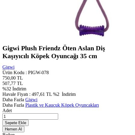
Gigwi Plush Friendz Öten Aslan Diş
Kaşıyıcılı Köpek Oyuncağı 35 cm
Gigwi
Ürün Kodu :
PIGW-078
750,00
TL
507,77
TL
%
32
İndirim
Havale Fiyatı :
497,61
TL
%2
İndirim
Daha Fazla
Gigwi
Daha Fazla
Plastik ve Kauçuk Köpek Oyuncakları
Adet
Sepete Ekle
Hemen Al
Beğen