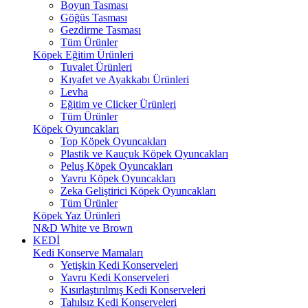
Boyun Tasması
Göğüs Tasması
Gezdirme Tasması
Tüm Ürünler
Köpek Eğitim Ürünleri
Tuvalet Ürünleri
Kıyafet ve Ayakkabı Ürünleri
Levha
Eğitim ve Clicker Ürünleri
Tüm Ürünler
Köpek Oyuncakları
Top Köpek Oyuncakları
Plastik ve Kauçuk Köpek Oyuncakları
Peluş Köpek Oyuncakları
Yavru Köpek Oyuncakları
Zeka Geliştirici Köpek Oyuncakları
Tüm Ürünler
Köpek Yaz Ürünleri
N&D White ve Brown
KEDİ
Kedi Konserve Mamaları
Yetişkin Kedi Konserveleri
Yavru Kedi Konserveleri
Kısırlaştırılmış Kedi Konserveleri
Tahılsız Kedi Konserveleri