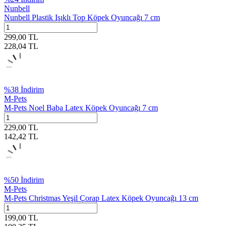
Nunbell
Nunbell Plastik Işıklı Top Köpek Oyuncağı 7 cm
299,00
TL
228,04
TL
%
38
İndirim
M-Pets
M-Pets Noel Baba Latex Köpek Oyuncağı 7 cm
229,00
TL
142,42
TL
%
50
İndirim
M-Pets
M-Pets Christmas Yeşil Çorap Latex Köpek Oyuncağı 13 cm
199,00
TL