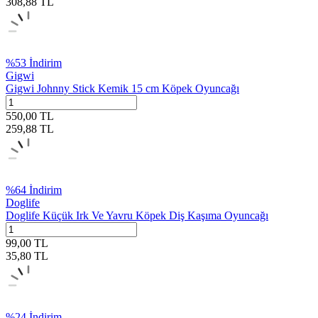
308,88
TL
%
53
İndirim
Gigwi
Gigwi Johnny Stick Kemik 15 cm Köpek Oyuncağı
550,00
TL
259,88
TL
%
64
İndirim
Doglife
Doglife Küçük Irk Ve Yavru Köpek Diş Kaşıma Oyuncağı
99,00
TL
35,80
TL
%
24
İndirim