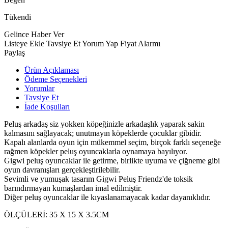
Tükendi
Gelince Haber Ver
Listeye Ekle
Tavsiye Et
Yorum Yap
Fiyat Alarmı
Paylaş
Ürün Açıklaması
Ödeme Seçenekleri
Yorumlar
Tavsiye Et
İade Koşulları
Peluş arkadaş siz yokken köpeğinizle arkadaşlık yaparak sakin
kalmasını sağlayacak; unutmayın köpeklerde çocuklar gibidir.
Kapalı alanlarda oyun için mükemmel seçim, birçok farklı seçeneğe
rağmen köpekler peluş oyuncaklarla oynamaya bayılıyor.
Gigwi peluş oyuncaklar ile getirme, birlikte uyuma ve çiğneme gibi
oyun davranışları gerçekleştirilebilir.
Sevimli ve yumuşak tasarım Gigwi Peluş Friendz'de toksik
barındırmayan kumaşlardan imal edilmiştir.
Diğer peluş oyuncaklar ile kıyaslanamayacak kadar dayanıklıdır.
ÖLÇÜLERİ: 35 X 15 X 3.5CM