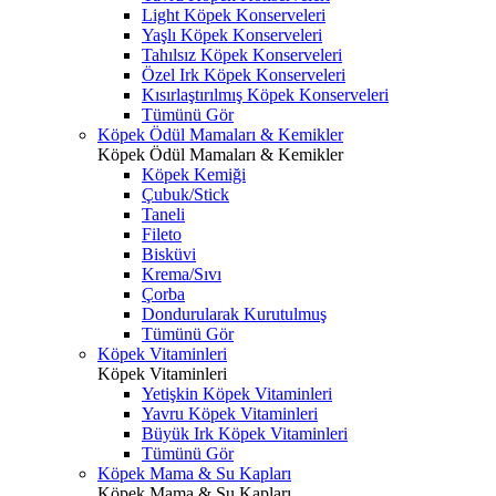
Light Köpek Konserveleri
Yaşlı Köpek Konserveleri
Tahılsız Köpek Konserveleri
Özel Irk Köpek Konserveleri
Kısırlaştırılmış Köpek Konserveleri
Tümünü Gör
Köpek Ödül Mamaları & Kemikler
Köpek Ödül Mamaları & Kemikler
Köpek Kemiği
Çubuk/Stick
Taneli
Fileto
Bisküvi
Krema/Sıvı
Çorba
Dondurularak Kurutulmuş
Tümünü Gör
Köpek Vitaminleri
Köpek Vitaminleri
Yetişkin Köpek Vitaminleri
Yavru Köpek Vitaminleri
Büyük Irk Köpek Vitaminleri
Tümünü Gör
Köpek Mama & Su Kapları
Köpek Mama & Su Kapları