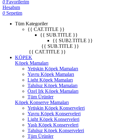
0
Favorilerim
Hesabım
0
Sepetim
Tüm Kategoriler
{{ CAT.TITLE }}
{{ SUB.TITLE }}
{{ SUB2.TITLE }}
{{ SUB.TITLE }}
{{ CAT.TITLE }}
KÖPEK
Köpek Mamaları
Yetişkin Köpek Mamaları
Yavru Köpek Mamaları
Light Köpek Mamaları
Tahılsız Köpek Mamaları
Özel Irk Köpek Mamaları
Tüm Ürünler
Köpek Konserve Mamaları
Yetişkin Köpek Konserveleri
Yavru Köpek Konserveleri
Light Köpek Konserveleri
Yaşlı Köpek Konserveleri
Tahılsız Köpek Konserveleri
Tüm Ürünler