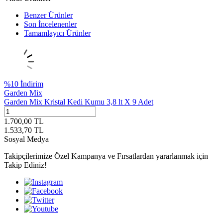
Benzer Ürünler
Son İncelenenler
Tamamlayıcı Ürünler
%
10
İndirim
Garden Mix
Garden Mix Kristal Kedi Kumu 3,8 lt X 9 Adet
1.700,00
TL
1.533,70
TL
Sosyal Medya
Takipçilerimize Özel Kampanya ve Fırsatlardan yararlanmak için
Takip Ediniz!