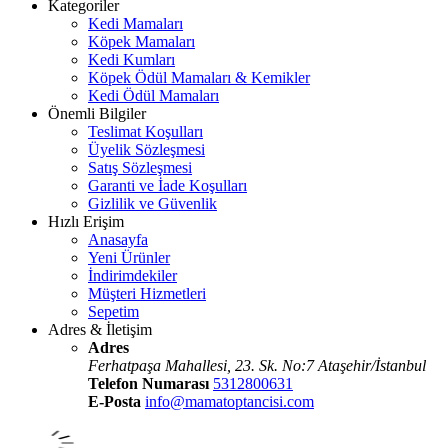
Kategoriler
Kedi Mamaları
Köpek Mamaları
Kedi Kumları
Köpek Ödül Mamaları & Kemikler
Kedi Ödül Mamaları
Önemli Bilgiler
Teslimat Koşulları
Üyelik Sözleşmesi
Satış Sözleşmesi
Garanti ve İade Koşulları
Gizlilik ve Güvenlik
Hızlı Erişim
Anasayfa
Yeni Ürünler
İndirimdekiler
Müşteri Hizmetleri
Sepetim
Adres & İletişim
Adres
Ferhatpaşa Mahallesi, 23. Sk. No:7 Ataşehir/İstanbul
Telefon Numarası
5312800631
E-Posta
info@mamatoptancisi.com