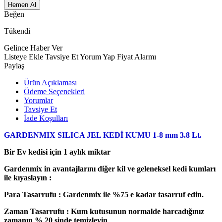
Hemen Al
Beğen
Tükendi
Gelince Haber Ver
Listeye Ekle
Tavsiye Et
Yorum Yap
Fiyat Alarmı
Paylaş
Ürün Açıklaması
Ödeme Seçenekleri
Yorumlar
Tavsiye Et
İade Koşulları
GARDENMIX SILICA JEL KEDİ KUMU 1-8 mm 3.8 Lt.
Bir Ev kedisi için 1 aylık miktar
Gardenmix in avantajlarını diğer kil ve geleneksel kedi kumları
ile kıyaslayın :
Para Tasarrufu : Gardenmix ile %75 e kadar tasarruf edin.
Zaman Tasarrufu : Kum kutusunun normalde harcadığınız
zamanın % 20 sinde temizleyin