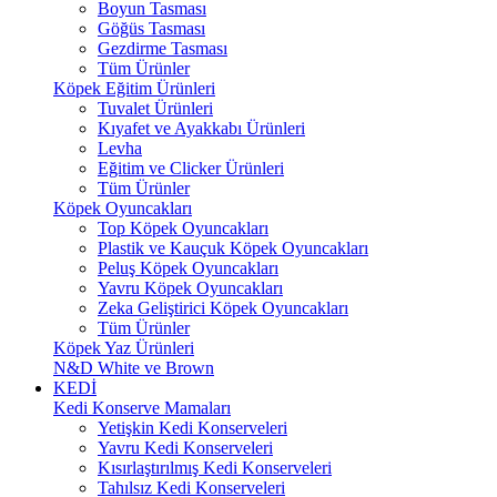
Boyun Tasması
Göğüs Tasması
Gezdirme Tasması
Tüm Ürünler
Köpek Eğitim Ürünleri
Tuvalet Ürünleri
Kıyafet ve Ayakkabı Ürünleri
Levha
Eğitim ve Clicker Ürünleri
Tüm Ürünler
Köpek Oyuncakları
Top Köpek Oyuncakları
Plastik ve Kauçuk Köpek Oyuncakları
Peluş Köpek Oyuncakları
Yavru Köpek Oyuncakları
Zeka Geliştirici Köpek Oyuncakları
Tüm Ürünler
Köpek Yaz Ürünleri
N&D White ve Brown
KEDİ
Kedi Konserve Mamaları
Yetişkin Kedi Konserveleri
Yavru Kedi Konserveleri
Kısırlaştırılmış Kedi Konserveleri
Tahılsız Kedi Konserveleri