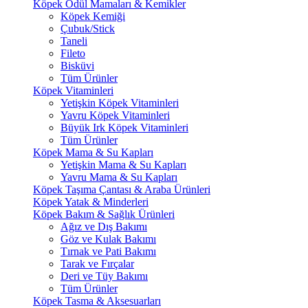
Köpek Ödül Mamaları & Kemikler
Köpek Kemiği
Çubuk/Stick
Taneli
Fileto
Bisküvi
Tüm Ürünler
Köpek Vitaminleri
Yetişkin Köpek Vitaminleri
Yavru Köpek Vitaminleri
Büyük Irk Köpek Vitaminleri
Tüm Ürünler
Köpek Mama & Su Kapları
Yetişkin Mama & Su Kapları
Yavru Mama & Su Kapları
Köpek Taşıma Çantası & Araba Ürünleri
Köpek Yatak & Minderleri
Köpek Bakım & Sağlık Ürünleri
Ağız ve Dış Bakımı
Göz ve Kulak Bakımı
Tırnak ve Pati Bakımı
Tarak ve Fırçalar
Deri ve Tüy Bakımı
Tüm Ürünler
Köpek Tasma & Aksesuarları