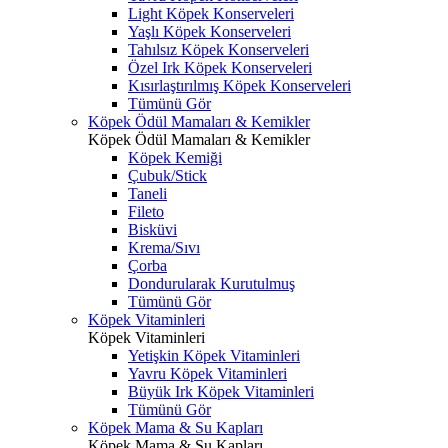
Light Köpek Konserveleri
Yaşlı Köpek Konserveleri
Tahılsız Köpek Konserveleri
Özel Irk Köpek Konserveleri
Kısırlaştırılmış Köpek Konserveleri
Tümünü Gör
Köpek Ödül Mamaları & Kemikler
Köpek Ödül Mamaları & Kemikler
Köpek Kemiği
Çubuk/Stick
Taneli
Fileto
Bisküvi
Krema/Sıvı
Çorba
Dondurularak Kurutulmuş
Tümünü Gör
Köpek Vitaminleri
Köpek Vitaminleri
Yetişkin Köpek Vitaminleri
Yavru Köpek Vitaminleri
Büyük Irk Köpek Vitaminleri
Tümünü Gör
Köpek Mama & Su Kapları
Köpek Mama & Su Kapları