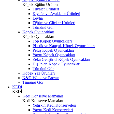
Köpek Eğitim Ürünleri
Tuvalet Ürünleri
Kıyafet ve Ayakkabı Ürünleri
Levha
Eğitim ve Clicker Ürünleri
Tümünü Gör
Köpek Oyuncakları
Köpek Oyuncakları
Top Köpek Oyuncakları
Plastik ve Kauçuk Köpek Oyuncakları
Peluş Köpek Oyuncakları
Yavru Köpek Oyuncakları
Zeka Geliştirici Köpek Oyuncakları
Diş İpleri Köpek Oyuncakları
Tümünü Gör
Köpek Yaz Ürünleri
N&D White ve Brown
Tümünü Gör
KEDİ
KEDİ
Kedi Konserve Mamaları
Kedi Konserve Mamaları
Yetişkin Kedi Konserveleri
Yavru Kedi Konserveleri