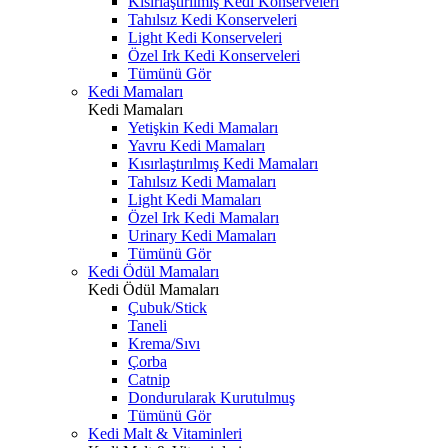
Kısırlaştırılmış Kedi Konserveleri
Tahılsız Kedi Konserveleri
Light Kedi Konserveleri
Özel Irk Kedi Konserveleri
Tümünü Gör
Kedi Mamaları
Kedi Mamaları
Yetişkin Kedi Mamaları
Yavru Kedi Mamaları
Kısırlaştırılmış Kedi Mamaları
Tahılsız Kedi Mamaları
Light Kedi Mamaları
Özel Irk Kedi Mamaları
Urinary Kedi Mamaları
Tümünü Gör
Kedi Ödül Mamaları
Kedi Ödül Mamaları
Çubuk/Stick
Taneli
Krema/Sıvı
Çorba
Catnip
Dondurularak Kurutulmuş
Tümünü Gör
Kedi Malt & Vitaminleri