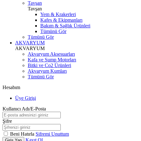
Tavşan
Tavşan
Yem & Krakerleri
Kafes & Ekipmanları
Bakım & Sağlık Ürünleri
Tümünü Gör
Tümünü Gör
AKVARYUM
AKVARYUM
Akvaryum Aksesuarları
Kafa ve Sump Motorları
Bitki ve Co2 Ürünleri
Akvaryum Kumları
Tümünü Gör
Hesabım
Üye Girişi
Kullanıcı Adı/E-Posta
Şifre
Beni Hatırla
Şifremi Unuttum
Kayıt Ol
Giriş Yap