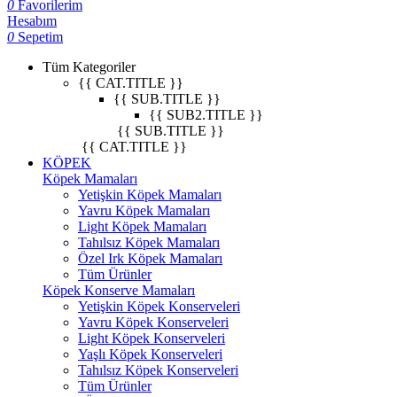
0
Favorilerim
Hesabım
0
Sepetim
Tüm Kategoriler
{{ CAT.TITLE }}
{{ SUB.TITLE }}
{{ SUB2.TITLE }}
{{ SUB.TITLE }}
{{ CAT.TITLE }}
KÖPEK
Köpek Mamaları
Yetişkin Köpek Mamaları
Yavru Köpek Mamaları
Light Köpek Mamaları
Tahılsız Köpek Mamaları
Özel Irk Köpek Mamaları
Tüm Ürünler
Köpek Konserve Mamaları
Yetişkin Köpek Konserveleri
Yavru Köpek Konserveleri
Light Köpek Konserveleri
Yaşlı Köpek Konserveleri
Tahılsız Köpek Konserveleri
Tüm Ürünler