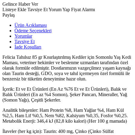
Gelince Haber Ver
Listeye Ekle
Tavsiye Et
Yorum Yap
Fiyat Alarmı
Paylaş
Ürün Açıklaması
Ödeme Seçenekleri
Yorumlar
Tavsiye Et
İade Koşulları
Felicia Tahılsız 85 gr Kısırlaştırılmış Kediler için Somonlu Yaş Kedi
Maması, veteriner hekimler ve beslenme uzmanları tarafından özel
olarak formüle edilmiştir. Dostlarımızın vazgeçilmez yaşam kaynağı
olan Taurin desteği, GDO, soya ve tahıl içermeyen özel formülü ile
benzersiz bir tüketim deneyimine hazır olun.
İçerik: Et ve Et Ürünleri (En Az %76 Et ve Et Ürünleri), Balık ve
Balık Ürünleri (En az %4 Somon), Şeker Pancarı, Mineraller, Yağ
(Somon Yağı), Çeşitli Şekerler.
Analitik bileşenler: Ham Protein %8, Ham Yağlar %4, Ham Kül
%2,5, Ham Lif %0,5, Nem %82, Kalsiyum %0,35, Fosfor %0,25.
Metabolik Enerji: 346,4 kJ (82,8 kilo kalori) (Her 100 g mamada)
İlaveler (her kg için): Taurin: 400 mg, Çinko (Çinko Sülfat