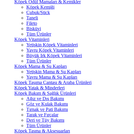
Köpek Ödül Mamaları & Kemikler
Köpek Kemiği
Çubuk/Stick
Taneli
Fileto
Bisküvi
Tüm Ürünler
Köpek Vitaminleri
Yetişkin Köpek Vitaminleri
Yavru Köpek Vitaminleri
Büyük Irk Köpek Vitaminleri
Tüm Ürünler
Köpek Mama & Su Kapları
Yetişkin Mama & Su Kapları
Yavru Mama & Su Kapları
Köpek Taşıma Çantası & Araba Ürünleri
Köpek Yatak & Minderleri
Köpek Bakım & Sağlık Ürünleri
Ağız ve Dış Bakımı
Göz ve Kulak Bakımı
Tırnak ve Pati Bakımı
Tarak ve Fırçalar
Deri ve Tüy Bakımı
Tüm Ürünler
Köpek Tasma & Aksesuarları