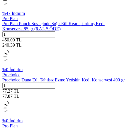
%
47
İndirim
Pro Plan
Pro Plan Pouch Sos İçinde Sığır Etli Kısırlaştırılmış Kedi
Konservesi 85 gr (6 AL 5 ÖDE)
450,00
TL
240,39
TL
%
0
İndirim
Prochoice
Prochoice Dana Etli Tahılsız Ezme Yetişkin Kedi Konservesi 400 gr
77,27
TL
77,87
TL
%
0
İndirim
Pro Plan