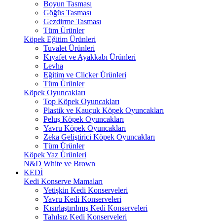
Boyun Tasması
Göğüs Tasması
Gezdirme Tasması
Tüm Ürünler
Köpek Eğitim Ürünleri
Tuvalet Ürünleri
Kıyafet ve Ayakkabı Ürünleri
Levha
Eğitim ve Clicker Ürünleri
Tüm Ürünler
Köpek Oyuncakları
Top Köpek Oyuncakları
Plastik ve Kauçuk Köpek Oyuncakları
Peluş Köpek Oyuncakları
Yavru Köpek Oyuncakları
Zeka Geliştirici Köpek Oyuncakları
Tüm Ürünler
Köpek Yaz Ürünleri
N&D White ve Brown
KEDİ
Kedi Konserve Mamaları
Yetişkin Kedi Konserveleri
Yavru Kedi Konserveleri
Kısırlaştırılmış Kedi Konserveleri
Tahılsız Kedi Konserveleri