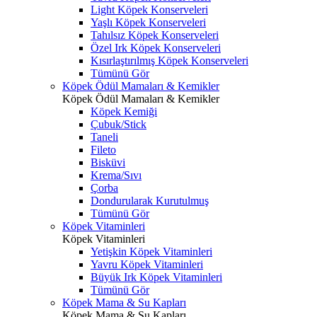
Light Köpek Konserveleri
Yaşlı Köpek Konserveleri
Tahılsız Köpek Konserveleri
Özel Irk Köpek Konserveleri
Kısırlaştırılmış Köpek Konserveleri
Tümünü Gör
Köpek Ödül Mamaları & Kemikler
Köpek Ödül Mamaları & Kemikler
Köpek Kemiği
Çubuk/Stick
Taneli
Fileto
Bisküvi
Krema/Sıvı
Çorba
Dondurularak Kurutulmuş
Tümünü Gör
Köpek Vitaminleri
Köpek Vitaminleri
Yetişkin Köpek Vitaminleri
Yavru Köpek Vitaminleri
Büyük Irk Köpek Vitaminleri
Tümünü Gör
Köpek Mama & Su Kapları
Köpek Mama & Su Kapları