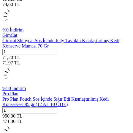
74,60
TL
%
0
İndirim
GimCat
Gimcat Shinycat Sos İçinde Jelly Tavuklu Kısırlaştırılmış Kedi
Konserve Maması 70 Gr
71,20
TL
71,97
TL
%
50
İndirim
Pro Plan
Pro Plan Pouch Sos İçinde Sığır Etli Kısırlaştırılmış Kedi
Konservesi 85 gr (12 AL 10 ÖDE)
950,00
TL
471,36
TL