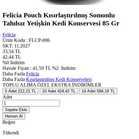
Felicia Pouch Kısırlaştırılmış Somonlu
Tahılsız Yetişkin Kedi Konservesi 85 Gr
Felicia
Ürün Kodu :
FLCP-006
SKT: 11.2027
33,54
TL
42,44
TL
%
0
İndirim
Havale Fiyatı :
41,59
TL
%2
İndirim
Daha Fazla
Felicia
Daha Fazla
Kısırlaştırılmış Kedi Konserveleri
TOPLU ALIMA ÖZEL EKSTRA İNDİRİMLER
5
Adet
212,21 TL
10
Adet
424,42 TL
14
Adet
594,19 TL
Adet
Sepete Ekle
Hemen Al
Beğen
Tükendi