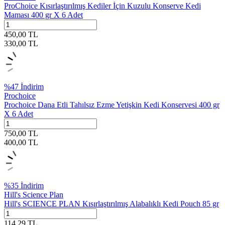
ProChoice Kısırlaştırılmış Kediler İçin Kuzulu Konserve Kedi
Maması 400 gr X 6 Adet
450,00
TL
330,00
TL
%
47
İndirim
Prochoice
Prochoice Dana Etli Tahılsız Ezme Yetişkin Kedi Konservesi 400 gr
X 6 Adet
750,00
TL
400,00
TL
%
35
İndirim
Hill's Science Plan
Hill's SCIENCE PLAN Kısırlaştırılmış Alabalıklı Kedi Pouch 85 gr
114,29
TL