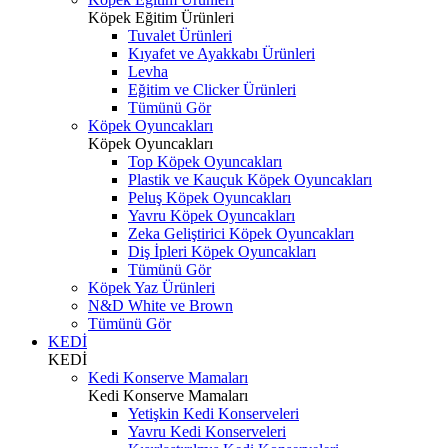
Köpek Eğitim Ürünleri
Tuvalet Ürünleri
Kıyafet ve Ayakkabı Ürünleri
Levha
Eğitim ve Clicker Ürünleri
Tümünü Gör
Köpek Oyuncakları
Köpek Oyuncakları
Top Köpek Oyuncakları
Plastik ve Kauçuk Köpek Oyuncakları
Peluş Köpek Oyuncakları
Yavru Köpek Oyuncakları
Zeka Geliştirici Köpek Oyuncakları
Diş İpleri Köpek Oyuncakları
Tümünü Gör
Köpek Yaz Ürünleri
N&D White ve Brown
Tümünü Gör
KEDİ
KEDİ
Kedi Konserve Mamaları
Kedi Konserve Mamaları
Yetişkin Kedi Konserveleri
Yavru Kedi Konserveleri