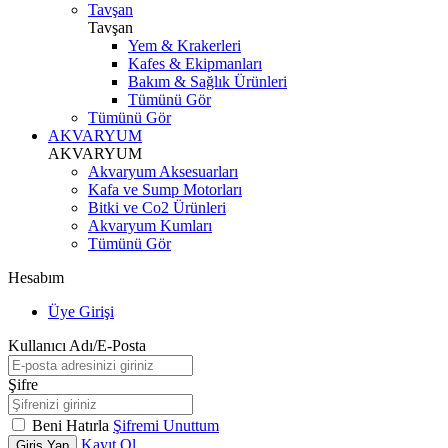
Tavşan
Tavşan
Yem & Krakerleri
Kafes & Ekipmanları
Bakım & Sağlık Ürünleri
Tümünü Gör
Tümünü Gör
AKVARYUM
AKVARYUM
Akvaryum Aksesuarları
Kafa ve Sump Motorları
Bitki ve Co2 Ürünleri
Akvaryum Kumları
Tümünü Gör
Hesabım
Üye Girişi
Kullanıcı Adı/E-Posta
Şifre
Beni Hatırla
Şifremi Unuttum
Kayıt Ol
Giriş Yap