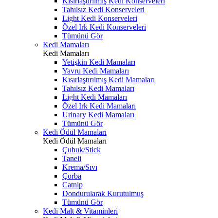
Kısırlaştırılmış Kedi Konserveleri
Tahılsız Kedi Konserveleri
Light Kedi Konserveleri
Özel Irk Kedi Konserveleri
Tümünü Gör
Kedi Mamaları
Kedi Mamaları
Yetişkin Kedi Mamaları
Yavru Kedi Mamaları
Kısırlaştırılmış Kedi Mamaları
Tahılsız Kedi Mamaları
Light Kedi Mamaları
Özel Irk Kedi Mamaları
Urinary Kedi Mamaları
Tümünü Gör
Kedi Ödül Mamaları
Kedi Ödül Mamaları
Çubuk/Stick
Taneli
Krema/Sıvı
Çorba
Catnip
Dondurularak Kurutulmuş
Tümünü Gör
Kedi Malt & Vitaminleri