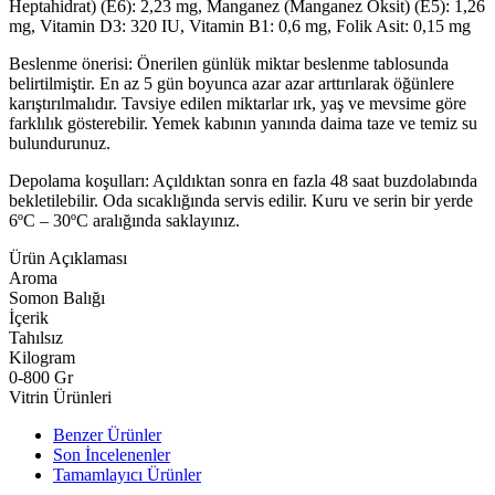
Heptahidrat) (E6): 2,23 mg, Manganez (Manganez Oksit) (E5): 1,26
mg, Vitamin D3: 320 IU, Vitamin B1: 0,6 mg, Folik Asit: 0,15 mg
Beslenme önerisi: Önerilen günlük miktar beslenme tablosunda
belirtilmiştir. En az 5 gün boyunca azar azar arttırılarak öğünlere
karıştırılmalıdır. Tavsiye edilen miktarlar ırk, yaş ve mevsime göre
farklılık gösterebilir. Yemek kabının yanında daima taze ve temiz su
bulundurunuz.
Depolama koşulları: Açıldıktan sonra en fazla 48 saat buzdolabında
bekletilebilir. Oda sıcaklığında servis edilir. Kuru ve serin bir yerde
6ºС – 30ºС aralığında saklayınız.
Ürün Açıklaması
Aroma
Somon Balığı
İçerik
Tahılsız
Kilogram
0-800 Gr
Vitrin Ürünleri
Benzer Ürünler
Son İncelenenler
Tamamlayıcı Ürünler