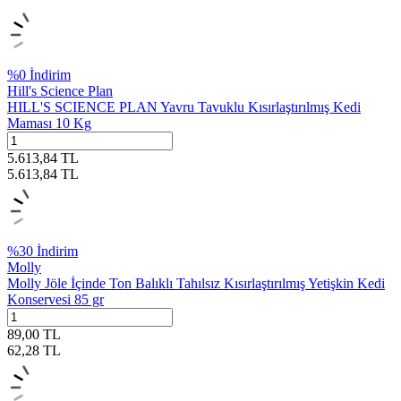
%
0
İndirim
Hill's Science Plan
HILL'S SCIENCE PLAN Yavru Tavuklu Kısırlaştırılmış Kedi
Maması 10 Kg
5.613,84
TL
5.613,84
TL
%
30
İndirim
Molly
Molly Jöle İçinde Ton Balıklı Tahılsız Kısırlaştırılmış Yetişkin Kedi
Konservesi 85 gr
89,00
TL
62,28
TL