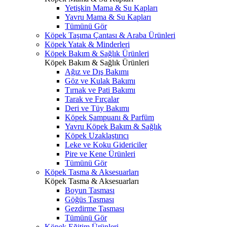
Yetişkin Mama & Su Kapları
Yavru Mama & Su Kapları
Tümünü Gör
Köpek Taşıma Çantası & Araba Ürünleri
Köpek Yatak & Minderleri
Köpek Bakım & Sağlık Ürünleri
Köpek Bakım & Sağlık Ürünleri
Ağız ve Dış Bakımı
Göz ve Kulak Bakımı
Tırnak ve Pati Bakımı
Tarak ve Fırçalar
Deri ve Tüy Bakımı
Köpek Şampuanı & Parfüm
Yavru Köpek Bakım & Sağlık
Köpek Uzaklaştırıcı
Leke ve Koku Gidericiler
Pire ve Kene Ürünleri
Tümünü Gör
Köpek Tasma & Aksesuarları
Köpek Tasma & Aksesuarları
Boyun Tasması
Göğüs Tasması
Gezdirme Tasması
Tümünü Gör
Köpek Eğitim Ürünleri