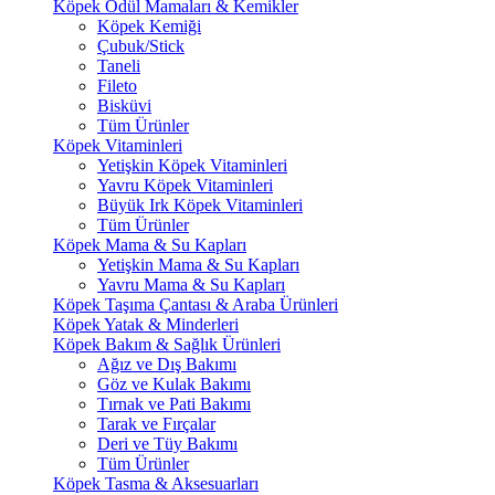
Köpek Ödül Mamaları & Kemikler
Köpek Kemiği
Çubuk/Stick
Taneli
Fileto
Bisküvi
Tüm Ürünler
Köpek Vitaminleri
Yetişkin Köpek Vitaminleri
Yavru Köpek Vitaminleri
Büyük Irk Köpek Vitaminleri
Tüm Ürünler
Köpek Mama & Su Kapları
Yetişkin Mama & Su Kapları
Yavru Mama & Su Kapları
Köpek Taşıma Çantası & Araba Ürünleri
Köpek Yatak & Minderleri
Köpek Bakım & Sağlık Ürünleri
Ağız ve Dış Bakımı
Göz ve Kulak Bakımı
Tırnak ve Pati Bakımı
Tarak ve Fırçalar
Deri ve Tüy Bakımı
Tüm Ürünler
Köpek Tasma & Aksesuarları