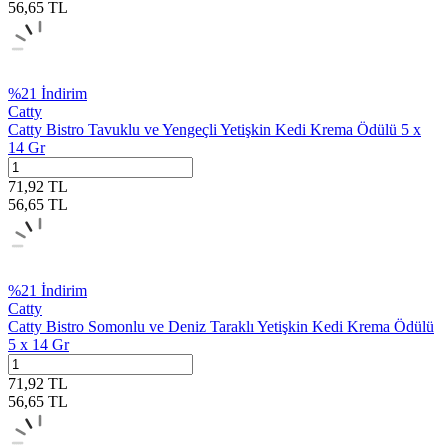
56,65
TL
%
21
İndirim
Catty
Catty Bistro Tavuklu ve Yengeçli Yetişkin Kedi Krema Ödülü 5 x
14 Gr
71,92
TL
56,65
TL
%
21
İndirim
Catty
Catty Bistro Somonlu ve Deniz Taraklı Yetişkin Kedi Krema Ödülü
5 x 14 Gr
71,92
TL
56,65
TL