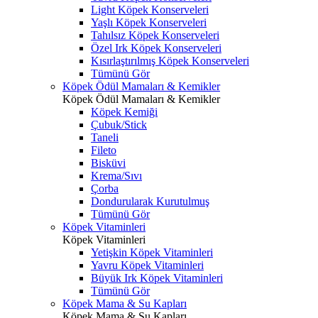
Light Köpek Konserveleri
Yaşlı Köpek Konserveleri
Tahılsız Köpek Konserveleri
Özel Irk Köpek Konserveleri
Kısırlaştırılmış Köpek Konserveleri
Tümünü Gör
Köpek Ödül Mamaları & Kemikler
Köpek Ödül Mamaları & Kemikler
Köpek Kemiği
Çubuk/Stick
Taneli
Fileto
Bisküvi
Krema/Sıvı
Çorba
Dondurularak Kurutulmuş
Tümünü Gör
Köpek Vitaminleri
Köpek Vitaminleri
Yetişkin Köpek Vitaminleri
Yavru Köpek Vitaminleri
Büyük Irk Köpek Vitaminleri
Tümünü Gör
Köpek Mama & Su Kapları
Köpek Mama & Su Kapları