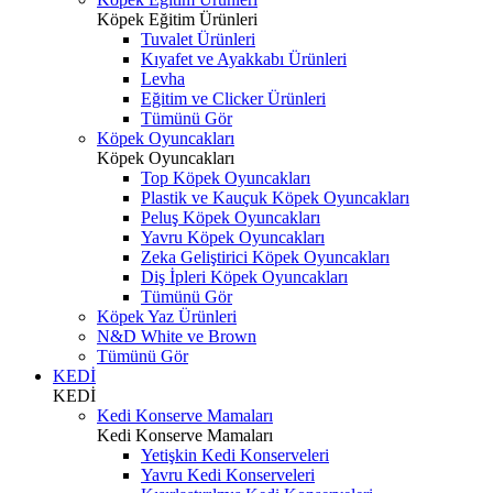
Köpek Eğitim Ürünleri
Tuvalet Ürünleri
Kıyafet ve Ayakkabı Ürünleri
Levha
Eğitim ve Clicker Ürünleri
Tümünü Gör
Köpek Oyuncakları
Köpek Oyuncakları
Top Köpek Oyuncakları
Plastik ve Kauçuk Köpek Oyuncakları
Peluş Köpek Oyuncakları
Yavru Köpek Oyuncakları
Zeka Geliştirici Köpek Oyuncakları
Diş İpleri Köpek Oyuncakları
Tümünü Gör
Köpek Yaz Ürünleri
N&D White ve Brown
Tümünü Gör
KEDİ
KEDİ
Kedi Konserve Mamaları
Kedi Konserve Mamaları
Yetişkin Kedi Konserveleri
Yavru Kedi Konserveleri