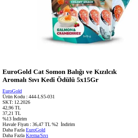
EuroGold Cat Somon Balığı ve Kızılcık
Aromalı Sıvı Kedi Ödülü 5x15Gr
EuroGold
Ürün Kodu :
444-LS5-031
SKT: 12.2026
42,96
TL
37,21
TL
%
13
İndirim
Havale Fiyatı :
36,47
TL
%2
İndirim
Daha Fazla
EuroGold
Daha Fazla
Krema/Sıvı