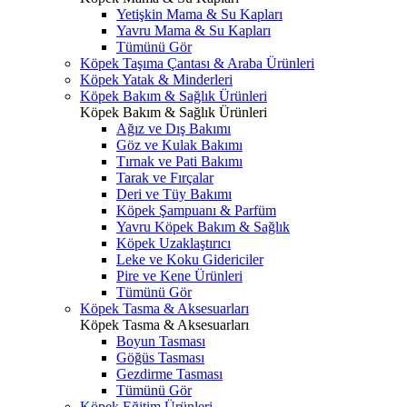
Yetişkin Mama & Su Kapları
Yavru Mama & Su Kapları
Tümünü Gör
Köpek Taşıma Çantası & Araba Ürünleri
Köpek Yatak & Minderleri
Köpek Bakım & Sağlık Ürünleri
Köpek Bakım & Sağlık Ürünleri
Ağız ve Dış Bakımı
Göz ve Kulak Bakımı
Tırnak ve Pati Bakımı
Tarak ve Fırçalar
Deri ve Tüy Bakımı
Köpek Şampuanı & Parfüm
Yavru Köpek Bakım & Sağlık
Köpek Uzaklaştırıcı
Leke ve Koku Gidericiler
Pire ve Kene Ürünleri
Tümünü Gör
Köpek Tasma & Aksesuarları
Köpek Tasma & Aksesuarları
Boyun Tasması
Göğüs Tasması
Gezdirme Tasması
Tümünü Gör
Köpek Eğitim Ürünleri