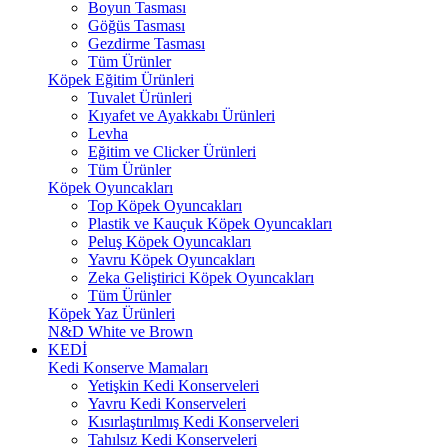
Boyun Tasması
Göğüs Tasması
Gezdirme Tasması
Tüm Ürünler
Köpek Eğitim Ürünleri
Tuvalet Ürünleri
Kıyafet ve Ayakkabı Ürünleri
Levha
Eğitim ve Clicker Ürünleri
Tüm Ürünler
Köpek Oyuncakları
Top Köpek Oyuncakları
Plastik ve Kauçuk Köpek Oyuncakları
Peluş Köpek Oyuncakları
Yavru Köpek Oyuncakları
Zeka Geliştirici Köpek Oyuncakları
Tüm Ürünler
Köpek Yaz Ürünleri
N&D White ve Brown
KEDİ
Kedi Konserve Mamaları
Yetişkin Kedi Konserveleri
Yavru Kedi Konserveleri
Kısırlaştırılmış Kedi Konserveleri
Tahılsız Kedi Konserveleri