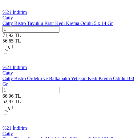
%
21
İndirim
Catty
Catty Bistro Tavuklu Kısır Kedi Krema Ödülü 5 x 14 Gr
71,92
TL
56,65
TL
%
21
İndirim
Catty
Catty Bistro Ördekli ve Balkabaklı Yetişkin Kedi Krema Ödülü 100
Gr
66,96
TL
52,97
TL
%
21
İndirim
Catty