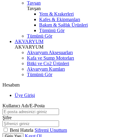
Tavşan
Tavşan
Yem & Krakerleri
Kafes & Ekipmanları
Bakım & Sağlık Ürünleri
Tümünü Gör
Tümünü Gör
AKVARYUM
AKVARYUM
Akvaryum Aksesuarları
Kafa ve Sump Motorları
Bitki ve Co2 Ürünleri
Akvaryum Kumları
Tümünü Gör
Hesabım
Üye Girişi
Kullanıcı Adı/E-Posta
Şifre
Beni Hatırla
Şifremi Unuttum
Kayıt Ol
Giriş Yap