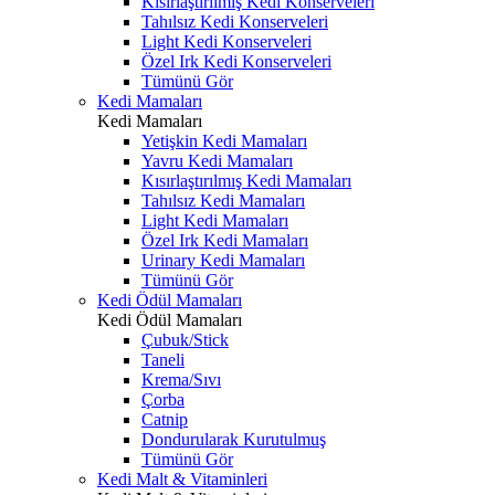
Kısırlaştırılmış Kedi Konserveleri
Tahılsız Kedi Konserveleri
Light Kedi Konserveleri
Özel Irk Kedi Konserveleri
Tümünü Gör
Kedi Mamaları
Kedi Mamaları
Yetişkin Kedi Mamaları
Yavru Kedi Mamaları
Kısırlaştırılmış Kedi Mamaları
Tahılsız Kedi Mamaları
Light Kedi Mamaları
Özel Irk Kedi Mamaları
Urinary Kedi Mamaları
Tümünü Gör
Kedi Ödül Mamaları
Kedi Ödül Mamaları
Çubuk/Stick
Taneli
Krema/Sıvı
Çorba
Catnip
Dondurularak Kurutulmuş
Tümünü Gör
Kedi Malt & Vitaminleri