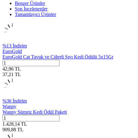
Benzer Ürünler
Son İncelenenler
Tamamlayıcı Ürünler
%
13
İndirim
EuroGold
EuroGold Cat Tavuk ve Ciğerli Sıvı Kedi Ödülü 5x15Gr
42,96
TL
37,21
TL
%
36
İndirim
Wanpy
Wanpy Sürpriz Kedi Ödül Paketi
1.428,14
TL
909,88
TL