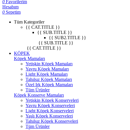
0
Favorilerim
Hesabım
0
Sepetim
Tüm Kategoriler
{{ CAT.TITLE }}
{{ SUB.TITLE }}
{{ SUB2.TITLE }}
{{ SUB.TITLE }}
{{ CAT.TITLE }}
KÖPEK
Köpek Mamaları
Yetişkin Köpek Mamaları
Yavru Köpek Mamaları
Light Köpek Mamaları
Tahılsız Köpek Mamaları
Özel Irk Köpek Mamaları
Tüm Ürünler
Köpek Konserve Mamaları
Yetişkin Köpek Konserveleri
Yavru Köpek Konserveleri
Light Köpek Konserveleri
Yaşlı Köpek Konserveleri
Tahılsız Köpek Konserveleri
Tüm Ürünler